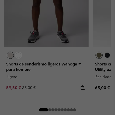
Shorts de senderismo ligeros Wanoga™
Shorts car
para hombre
Utility par
Ligero
Reciclado
Sale price:
Regular price:
Regular pr
59,50 €
85,00 €
65,00 €