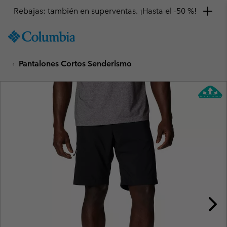
Rebajas: también en superventas. ¡Hasta el -50 %!
SKIP
Columbia
TO
Sportswear
CONTENT
Pantalones Cortos Senderismo
SKIP
TO
MAIN
NAV
SKIP
TO
SEARCH