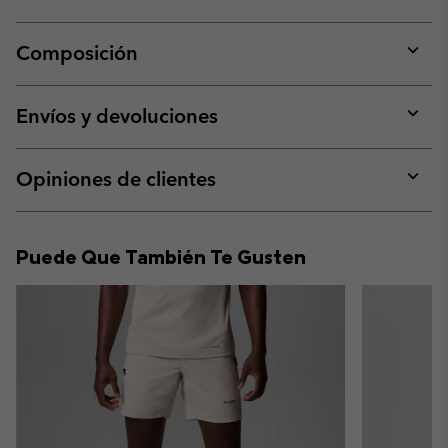
Composición
Expan
or
collap
Envíos y devoluciones
sectio
Expan
or
collap
Opiniones de clientes
sectio
Expan
or
collap
Puede Que También Te Gusten
sectio