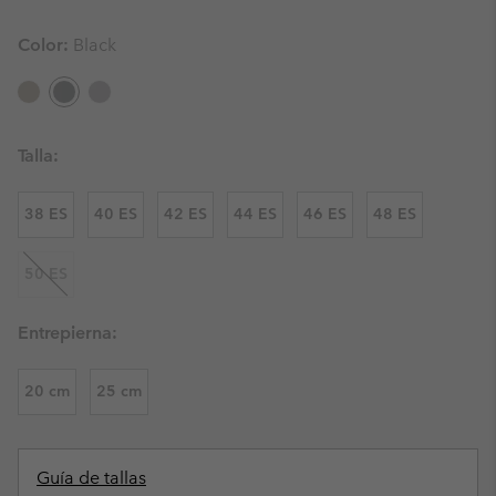
Color:
Black
Talla:
38 ES
40 ES
42 ES
44 ES
46 ES
48 ES
50 ES
Entrepierna:
20 cm
25 cm
Guía de tallas