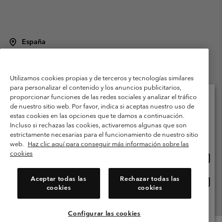
España
©
2026
Columbia Sportswear Spain S.L.U. Avenida del Doctor Arce, 14,
28002 Madrid, España. Todos los derechos reservados.
Utilizamos cookies propias y de terceros y tecnologías similares
Condiciones de uso
Terminos de Venta
Garantía
para personalizar el contenido y los anuncios publicitarios,
Política de Privacidad
proporcionar funciones de las redes sociales y analizar el tráfico
de nuestro sitio web. Por favor, indica si aceptas nuestro uso de
Términos y condiciones del programa de miembros
estas cookies en las opciones que te damos a continuación.
Selecciona tu país e idioma envío
Incluso si rechazas las cookies, activaremos algunas que son
Términos De Uso Del Contenido Generado Por Los Usuarios
Compras en línea disponibles
estrictamente necesarias para el funcionamiento de nuestro sitio
Impressum
Cookies
Public CBCR
web.
Haz clic aquí para conseguir más información sobre las
cookies
Comp
United States
en
Servicio al cliente: Lu. - Vi. de 9:00 a 13:00 y de 14:00 a 18:00
(+)34919015933
línea
Aceptar todas las
Rechazar todas las
Comp
España
dispon
cookies
cookies
en
línea
Ver Todos Los Países
dispon
Configurar las cookies