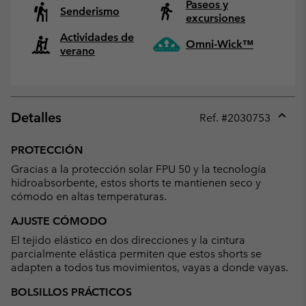
Paseos y
Senderismo
excursiones
Actividades de
Omni-Wick™
verano
Detalles
Ref. #
2030753
Expan
or
PROTECCIÓN
collap
Gracias a la protección solar FPU 50 y la tecnología
sectio
hidroabsorbente, estos shorts te mantienen seco y
cómodo en altas temperaturas.
AJUSTE CÓMODO
El tejido elástico en dos direcciones y la cintura
parcialmente elástica permiten que estos shorts se
adapten a todos tus movimientos, vayas a donde vayas.
BOLSILLOS PRÁCTICOS