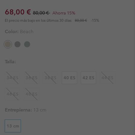
Sale price:
Regular price:
68,00 €
80,00 €
Ahorra 15%
El precio más bajo en los últimos 30 días:
80,00 €
-15%
Color:
Beach
Talla:
34 ES
36 ES
38 ES
40 ES
42 ES
44 ES
46 ES
48 ES
Entrepierna:
13 cm
13 cm