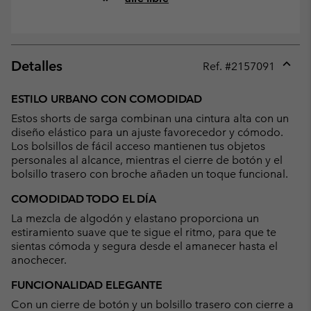
Detalles
Ref. #
2157091
Expan
or
ESTILO URBANO CON COMODIDAD
collap
Estos shorts de sarga combinan una cintura alta con un
sectio
diseño elástico para un ajuste favorecedor y cómodo.
Los bolsillos de fácil acceso mantienen tus objetos
personales al alcance, mientras el cierre de botón y el
bolsillo trasero con broche añaden un toque funcional.
COMODIDAD TODO EL DÍA
La mezcla de algodón y elastano proporciona un
estiramiento suave que te sigue el ritmo, para que te
sientas cómoda y segura desde el amanecer hasta el
anochecer.
FUNCIONALIDAD ELEGANTE
Con un cierre de botón y un bolsillo trasero con cierre a