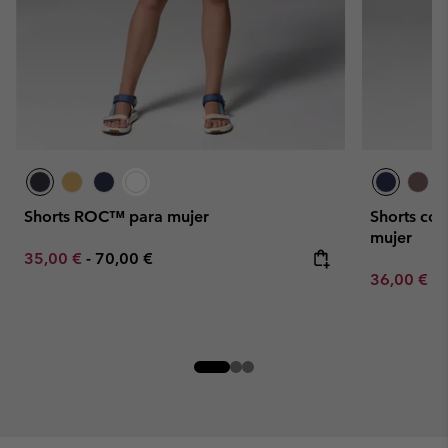
Shorts ROC™ para mujer
Shorts con
mujer
Minimum sale price:
Maximum price:
35,00 €
-
70,00 €
Minimum sa
36,00 €
-