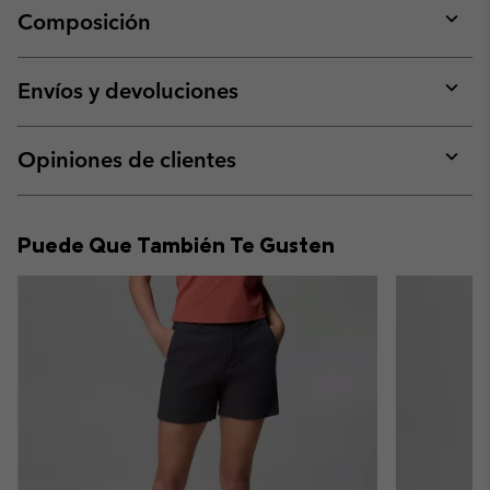
Composición
Expan
or
collap
Envíos y devoluciones
sectio
Expan
or
collap
Opiniones de clientes
sectio
Expan
or
collap
Puede Que También Te Gusten
sectio