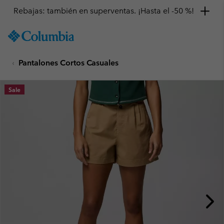
Rebajas: también en superventas. ¡Hasta el -50 %!
SKIP
Columbia
TO
Sportswear
CONTENT
Pantalones Cortos Casuales
SKIP
TO
MAIN
Sale
NAV
SKIP
TO
SEARCH