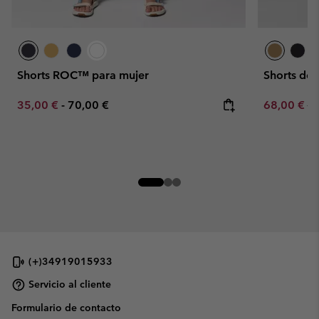
Shorts ROC™ para mujer
Shorts de
Minimum sale price:
Maximum price:
Sale price:
Re
35,00 €
-
70,00 €
68,00 €
80
(+)34919015933
Servicio al cliente
Formulario de contacto