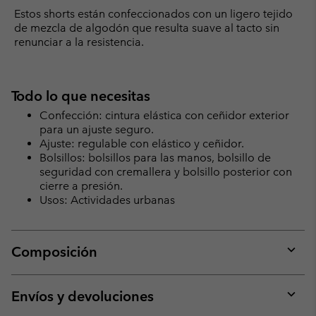
Estos shorts están confeccionados con un ligero tejido
de mezcla de algodón que resulta suave al tacto sin
renunciar a la resistencia.
Todo lo que necesitas
Confección: cintura elástica con ceñidor exterior
para un ajuste seguro.
Ajuste: regulable con elástico y ceñidor.
Bolsillos: bolsillos para las manos, bolsillo de
seguridad con cremallera y bolsillo posterior con
cierre a presión.
Usos: Actividades urbanas
Composición
Expan
or
collap
Envíos y devoluciones
sectio
Expan