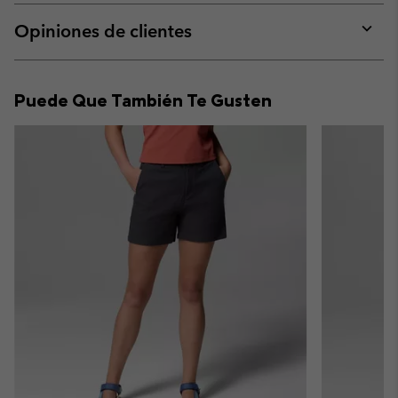
or
collap
Opiniones de clientes
sectio
Expan
or
collap
Puede Que También Te Gusten
sectio