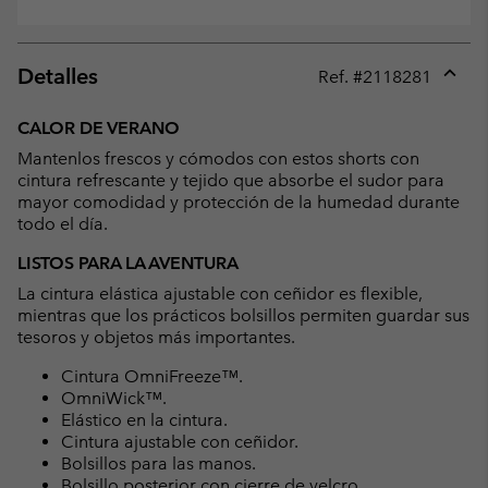
Detalles
Ref. #
2118281
Expan
or
CALOR DE VERANO
collap
Mantenlos frescos y cómodos con estos shorts con
sectio
cintura refrescante y tejido que absorbe el sudor para
mayor comodidad y protección de la humedad durante
todo el día.
LISTOS PARA LA AVENTURA
La cintura elástica ajustable con ceñidor es flexible,
mientras que los prácticos bolsillos permiten guardar sus
tesoros y objetos más importantes.
Cintura OmniFreeze™.
OmniWick™.
Elástico en la cintura.
Cintura ajustable con ceñidor.
Bolsillos para las manos.
Bolsillo posterior con cierre de velcro.