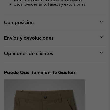
Usos: Senderismo, Paseos y excursiones
Composición
Expan
or
collap
Envíos y devoluciones
sectio
Expan
or
collap
Opiniones de clientes
sectio
Expan
or
collap
Puede Que También Te Gusten
sectio