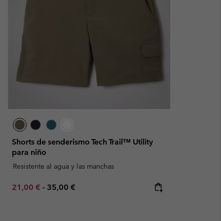
Shorts de senderismo Tech Trail™ Utility
para niño
Resistente al agua y las manchas
Minimum sale price:
Maximum price:
21,00 €
-
35,00 €