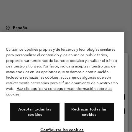
España
©
2026
Columbia Sportswear Spain S.L.U. Avenida del Doctor Arce, 14,
28002 Madrid, España. Todos los derechos reservados.
Utilizamos cookies propias y de terceros y tecnologías similares
Condiciones de uso
Terminos de Venta
Garantía
para personalizar el contenido y los anuncios publicitarios,
Política de Privacidad
proporcionar funciones de las redes sociales y analizar el tráfico
de nuestro sitio web. Por favor, indica si aceptas nuestro uso de
Términos y condiciones del programa de miembros
estas cookies en las opciones que te damos a continuación.
Selecciona tu país e idioma envío
Incluso si rechazas las cookies, activaremos algunas que son
Términos De Uso Del Contenido Generado Por Los Usuarios
Compras en línea disponibles
estrictamente necesarias para el funcionamiento de nuestro sitio
Impressum
Cookies
Public CBCR
web.
Haz clic aquí para conseguir más información sobre las
cookies
Comp
United States
en
Servicio al cliente: Lu. - Vi. de 9:00 a 13:00 y de 14:00 a 18:00
(+)34919015933
línea
Aceptar todas las
Rechazar todas las
Comp
España
dispon
cookies
cookies
en
línea
Ver Todos Los Países
dispon
Configurar las cookies