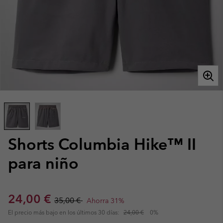
Shorts Columbia Hike™ II
para niño
Sale price:
Regular price:
24,00 €
35,00 €
Ahorra 31%
El precio más bajo en los últimos 30 días:
24,00 €
0%