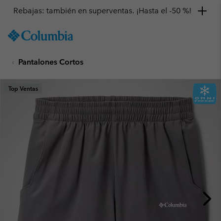
Rebajas: también en superventas. ¡Hasta el -50 %!
SKIP
Columbia
TO
Sportswear
CONTENT
Pantalones Cortos
SKIP
TO
MAIN
Top Ventas
NAV
SKIP
TO
SEARCH