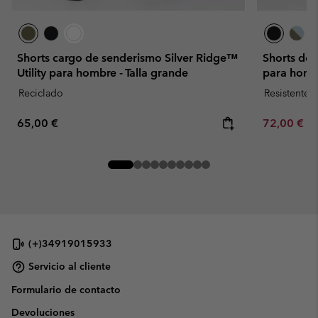
Shorts cargo de senderismo Silver Ridge™
Shorts de
Utility para hombre - Talla grande
para homb
Reciclado
Resistente 
Regular price:
Minimum sa
65,00 €
72,00 €
-
(+)34919015933
Servicio al cliente
Formulario de contacto
Devoluciones