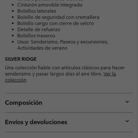
Cinturón amovible integrado
Bolsillos laterales
Bolsillo de seguridad con cremallera
Bolsillo cargo con cierre de velcro
Detalle de refuerzo
Bolsillos traseros
Usos: Senderismo, Paseos y excursiones,
Actividades de verano
SILVER RIDGE
Una colección fiable con artículos clásicos para hacer
senderismo y pasar largos días al aire libre.
Ver la
colección
Composición
Expan
or
collap
Envíos y devoluciones
sectio
Expan
or