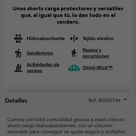
Unos shorts cargo protectores y versátiles
que, al igual que tú, lo dan todo en el
sendero.
Hidroabsorbente
Tejido elástico
Paseos y
Senderismo
excursiones
Actividades de
Omni-Wick™
verano
Detalles
Ref. #
2030744
Expan
or
collap
Camina con total comodidad gracias a estos clásicos
sectio
shorts cargo hidroabsorbentes, con un cinturón
amovible para conseguir un ajuste seguro y múltiples