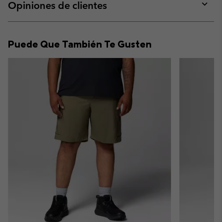
collap
Opiniones de clientes
sectio
Expan
or
collap
Puede Que También Te Gusten
sectio