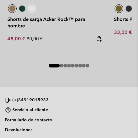
Shorts de sarga Acker Rock™ para
Shorts PF
hombre
Minimum sa
33,00 €
-
Sale price:
Regular price:
48,00 €
80,00 €
(+)34919015933
Servicio al cliente
Formulario de contacto
Devoluciones