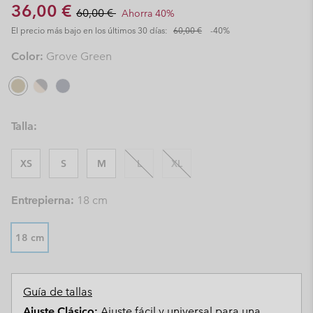
Sale price:
Regular price:
36,00 €
60,00 €
Ahorra 40%
El precio más bajo en los últimos 30 días:
60,00 €
-40%
Color:
Grove Green
Talla:
XS
S
M
L
XL
Entrepierna:
18 cm
18 cm
Guía de tallas
Ajuste Clásico:
Ajuste fácil y universal para una