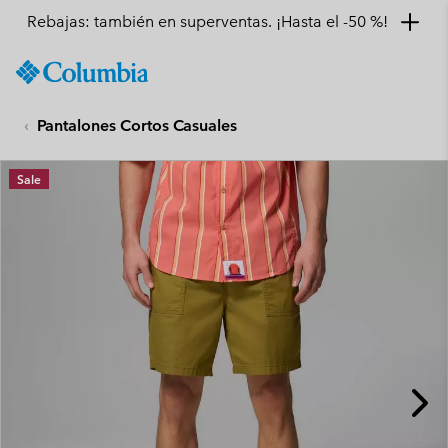
Rebajas: también en superventas. ¡Hasta el -50 %!
SKIP
Columbia
TO
Sportswear
CONTENT
Pantalones Cortos Casuales
SKIP
TO
MAIN
Sale
NAV
SKIP
TO
SEARCH