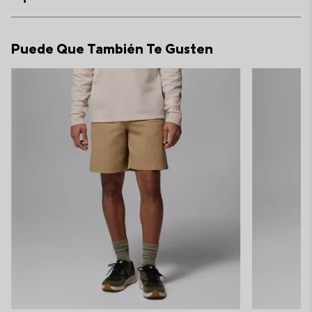
sectio
Expan
or
collap
Puede Que También Te Gusten
sectio