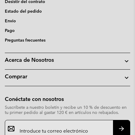
Desistir del contrato
Estado del pedido
Envío
Pago
Preguntas frecuentes
Acerca de Nosotros
Comprar
Conéctate con nosotros
Suscríbete a nuestro boletín y recibe un 10 % de descuento en
tu primer pedido al gastar 120 € en artículos no rebajados.
Suscripción
de