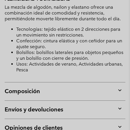
La mezcla de algodón, nailon y elastano ofrece una
combinación ideal de comodidad y resistencia,
permitiéndote moverte libremente durante todo el día.
Tecnologías: tejido elástico en 2 direcciones para
un movimiento sin restricciones.
Confección: cintura elástica y con ceñidor para un
ajuste seguro.
Bolsillos: bolsillos laterales para objetos pequeños
y un bolsillo con cierre de presión.
Usos: Actividades de verano, Actividades urbanas,
Pesca
Composición
Expan
or
collap
Envíos y devoluciones
sectio
Expan
or
collap
Opiniones de clientes