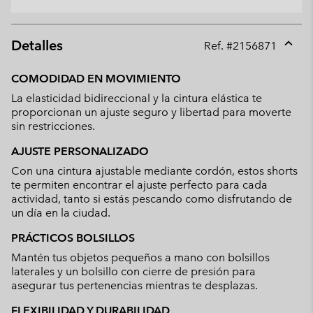
Detalles
Ref. #
2156871
Expan
or
COMODIDAD EN MOVIMIENTO
collap
La elasticidad bidireccional y la cintura elástica te
sectio
proporcionan un ajuste seguro y libertad para moverte
sin restricciones.
AJUSTE PERSONALIZADO
Con una cintura ajustable mediante cordón, estos shorts
te permiten encontrar el ajuste perfecto para cada
actividad, tanto si estás pescando como disfrutando de
un día en la ciudad.
PRÁCTICOS BOLSILLOS
Mantén tus objetos pequeños a mano con bolsillos
laterales y un bolsillo con cierre de presión para
asegurar tus pertenencias mientras te desplazas.
FLEXIBILIDAD Y DURABILIDAD