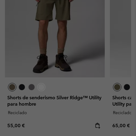
Shorts de senderismo Silver Ridge™ Utility
Shorts car
para hombre
Utility par
Reciclado
Reciclado
Regular price:
Regular pr
55,00 €
65,00 €