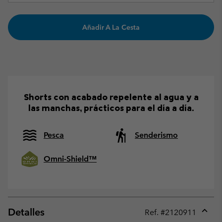
Añadir A La Cesta
Shorts con acabado repelente al agua y a
las manchas, prácticos para el día a día.
Pesca
Senderismo
Omni-Shield™
Detalles
Ref. #
2120911
Expan