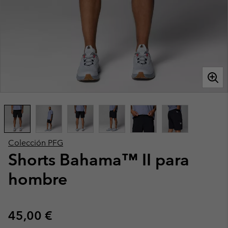
Colección PFG
Shorts Bahama™ II para
hombre
Regular price:
45,00 €