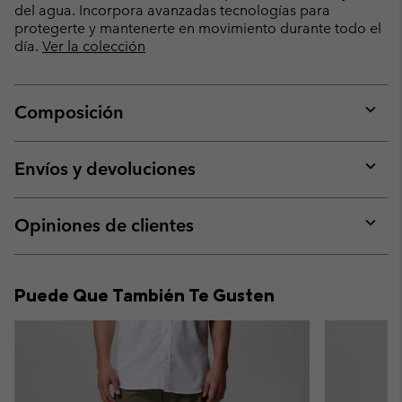
del agua. Incorpora avanzadas tecnologías para
protegerte y mantenerte en movimiento durante todo el
día.
Ver la colección
Composición
Expan
or
collap
Envíos y devoluciones
sectio
Expan
or
collap
Opiniones de clientes
sectio
Expan
or
collap
Puede Que También Te Gusten
sectio