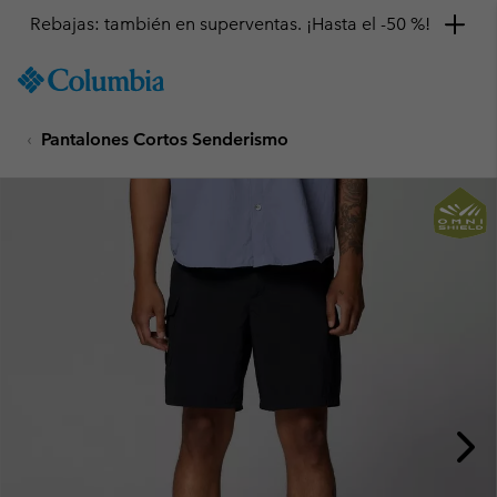
Rebajas: también en superventas. ¡Hasta el -50 %!
SKIP
Columbia
TO
Sportswear
CONTENT
Pantalones Cortos Senderismo
SKIP
TO
MAIN
NAV
SKIP
TO
SEARCH