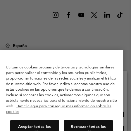
España
©
2026
Columbia Sportswear Spain S.L.U. Avenida del Doctor Arce, 14,
28002 Madrid, España. Todos los derechos reservados.
Utilizamos cookies propias y de terceros y tecnologías similares
Condiciones de uso
Terminos de Venta
Garantía
para personalizar el contenido y los anuncios publicitarios,
Política de Privacidad
proporcionar funciones de las redes sociales y analizar el tráfico
de nuestro sitio web. Por favor, indica si aceptas nuestro uso de
Términos y condiciones del programa de miembros
estas cookies en las opciones que te damos a continuación.
Selecciona tu país e idioma envío
Incluso si rechazas las cookies, activaremos algunas que son
Términos De Uso Del Contenido Generado Por Los Usuarios
Compras en línea disponibles
estrictamente necesarias para el funcionamiento de nuestro sitio
Impressum
Cookies
Public CBCR
web.
Haz clic aquí para conseguir más información sobre las
cookies
Comp
United States
en
Servicio al cliente: Lu. - Vi. de 9:00 a 13:00 y de 14:00 a 18:00
(+)34919015933
línea
Aceptar todas las
Rechazar todas las
Comp
España
dispon