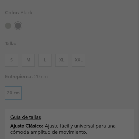
Color:
Black
Talla:
S
M
L
XL
XXL
Entrepierna:
20 cm
20 cm
Guía de tallas
Ajuste Clásico:
Ajuste fácil y universal para una
cómoda amplitud de movimiento.