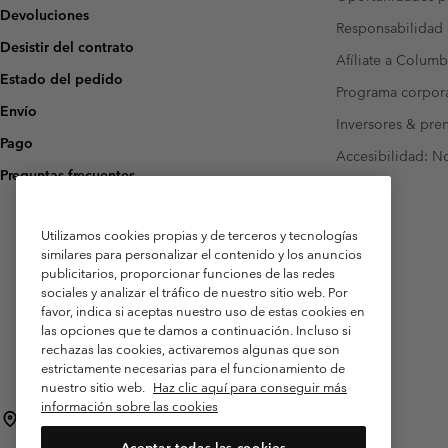
Devoluciones
Responsabilidad 
Desistir del contrato
Afíliate a Columb
Estado del pedido
Programa corpora
Envío
Inversores & pre
Pago
Accesibilidad: N
Preguntas frecuentes
Utilizamos cookies propias y de terceros y tecnologías
similares para personalizar el contenido y los anuncios
publicitarios, proporcionar funciones de las redes
sociales y analizar el tráfico de nuestro sitio web. Por
favor, indica si aceptas nuestro uso de estas cookies en
las opciones que te damos a continuación. Incluso si
rechazas las cookies, activaremos algunas que son
estrictamente necesarias para el funcionamiento de
nuestro sitio web.
Haz clic aquí para conseguir más
información sobre las cookies
España
Aceptar todas las cookies