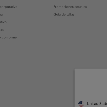
corporativa
Promociones actuales
ia
Guía de tallas
tivo
nsa
o conforme
United Stat