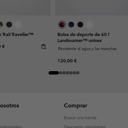
 Trail Traveller™
Bolsa de deporte de 60 l
Landroamer™ unisex
rice:
mum price:
0 €
Resistente al agua y las manchas
Regular price:
120,00 €
osotros
Comprar
Buscar una tienda
ofesionales
Descuento estudiantes