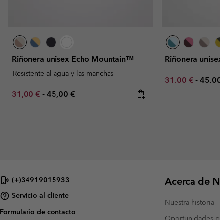
Riñonera unisex Echo Mountain™
Riñonera unisex
Resistente al agua y las manchas
Minimum sale p
Maxi
31,00 €
-
45,0
Minimum sale price:
Maximum price:
31,00 €
-
45,00 €
Acerca de N
(+)34919015933
Servicio al cliente
Nuestra historia
Formulario de contacto
Oportunidades pr