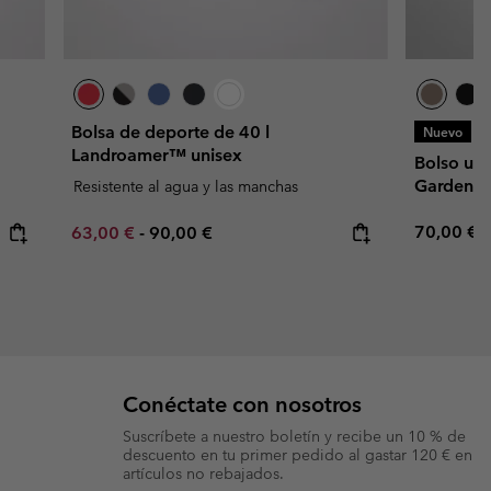
Bolsa de deporte de 40 l
Nuevo
Landroamer™ unisex
Bolso uni
Garden™
Resistente al agua y las manchas
Regular p
Minimum sale price:
Maximum price:
70,00 €
63,00 €
-
90,00 €
Conéctate con nosotros
Suscríbete a nuestro boletín y recibe un 10 % de
descuento en tu primer pedido al gastar 120 € en
artículos no rebajados.