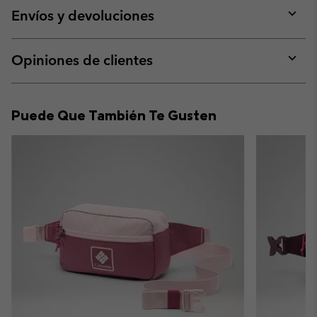
collap
Envíos y devoluciones
sectio
Expan
or
collap
Opiniones de clientes
sectio
Expan
or
collap
Puede Que También Te Gusten
sectio