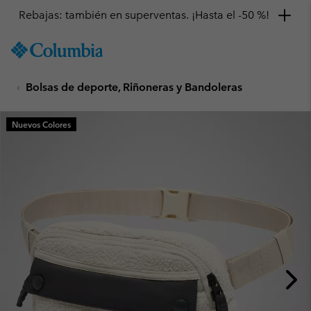
Rebajas: también en superventas. ¡Hasta el -50 %!
SKIP
Columbia
TO
Sportswear
CONTENT
Bolsas de deporte, Riñoneras y Bandoleras
SKIP
TO
MAIN
Nuevos Colores
NAV
SKIP
TO
SEARCH