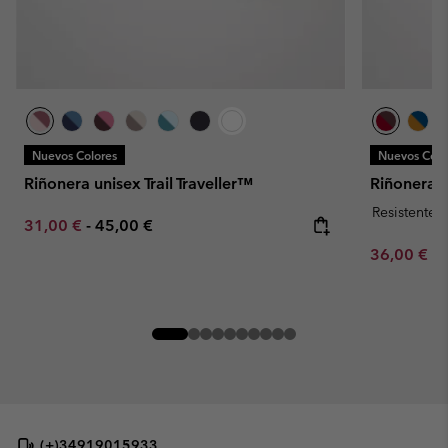
Nuevos Colores
Nuevos Colo
Riñonera unisex Trail Traveller™
Riñonera 
Resistente 
Minimum sale price:
Maximum price:
31,00 €
-
45,00 €
Minimum sa
36,00 €
-
(+)34919015933