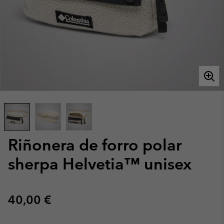
Riñonera de forro polar
sherpa Helvetia™ unisex
Regular price:
40,00 €