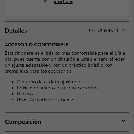
aire libre
Detalles
Ref. #
2094541
Expan
or
ACCESORIO CONFORTABLE
collap
Esta riñonera es el básico más confortable para el día a
sectio
día, pues cuenta con un cinturón ajustable para ofrecer
un ajuste adaptable y con un práctico bolsillo con
cremallera para los accesorios.
Cinturón de cadera ajustable
Bolsillo delantero para los accesorios
Llavero
Usos: Actividades urbanas
Composición
Expan
or