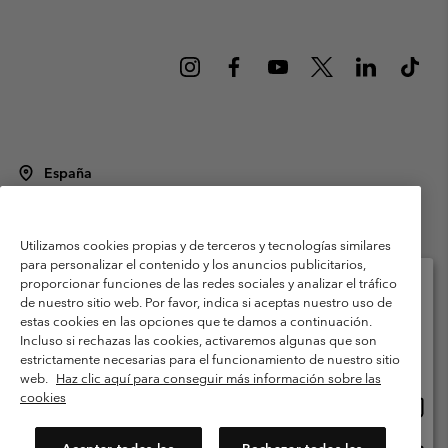
España
©
2026
Columbia Sportswear Spain S.L.U. Avenida del Doctor Arce, 14,
28002 Madrid, España. Todos los derechos reservados.
Utilizamos cookies propias y de terceros y tecnologías similares
Condiciones de uso
Terminos de Venta
Garantía
para personalizar el contenido y los anuncios publicitarios,
Política de Privacidad
proporcionar funciones de las redes sociales y analizar el tráfico
de nuestro sitio web. Por favor, indica si aceptas nuestro uso de
Términos y condiciones del programa de miembros
estas cookies en las opciones que te damos a continuación.
Selecciona tu país e idioma envío
Incluso si rechazas las cookies, activaremos algunas que son
Términos De Uso Del Contenido Generado Por Los Usuarios
Compras en línea disponibles
estrictamente necesarias para el funcionamiento de nuestro sitio
Impressum
Cookies
Public CBCR
web.
Haz clic aquí para conseguir más información sobre las
cookies
Comp
United States
en
Servicio al cliente: Lu. - Vi. de 9:00 a 13:00 y de 14:00 a 18:00
(+)34919015933
línea