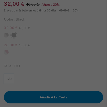
Sale price:
Regular price:
32,00 €
40,00 €
Ahorra 20%
El precio más bajo en los últimos 30 días:
40,00 €
-20%
Color:
Black
Regular price:
Sale price:
32,00 €
40,00 €
Regular price:
Sale price:
28,00 €
40,00 €
Talla:
T/U
T/U
Añadir A La Cesta