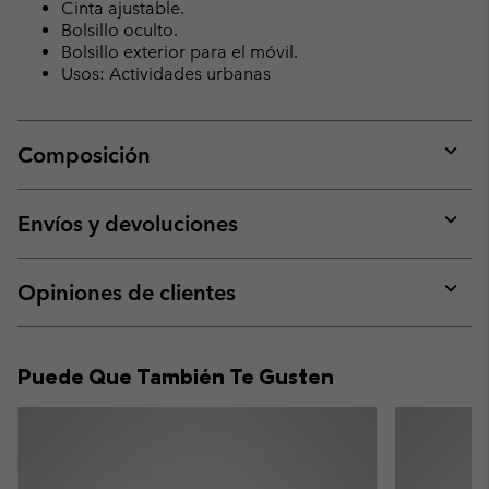
Cinta ajustable.
Bolsillo oculto.
Bolsillo exterior para el móvil.
Usos: Actividades urbanas
Composición
Expan
or
collap
Envíos y devoluciones
sectio
Expan
or
collap
Opiniones de clientes
sectio
Expan
or
collap
Puede Que También Te Gusten
sectio