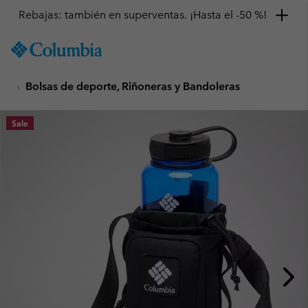
Rebajas: también en superventas. ¡Hasta el -50 %!
SKIP
Columbia
TO
Sportswear
CONTENT
Bolsas de deporte, Riñoneras y Bandoleras
SKIP
TO
MAIN
Sale
NAV
SKIP
TO
SEARCH