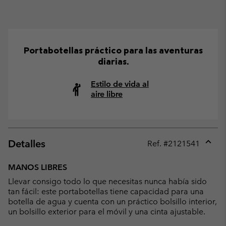
Portabotellas práctico para las aventuras
diarias.
Estilo de vida al
aire libre
Detalles
Ref. #
2121541
Expan
or
MANOS LIBRES
collap
Llevar consigo todo lo que necesitas nunca había sido
sectio
tan fácil: este portabotellas tiene capacidad para una
botella de agua y cuenta con un práctico bolsillo interior,
un bolsillo exterior para el móvil y una cinta ajustable.