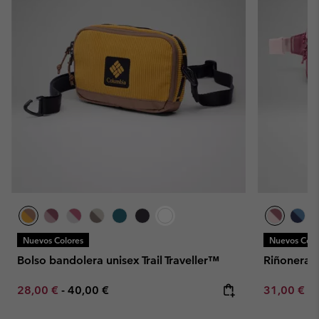
Nuevos Colores
Nuevos Colo
Bolso bandolera unisex Trail Traveller™
Riñonera u
Minimum sale price:
Maximum price:
Minimum sa
28,00 €
-
40,00 €
31,00 €
-