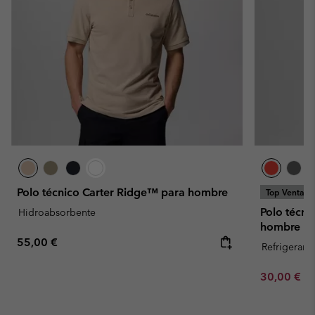
Polo técnico Carter Ridge™ para hombre
Top Ventas
Polo técni
Hidroabsorbente
hombre
Regular price:
55,00 €
Refrigerant
Minimum sa
30,00 €
-