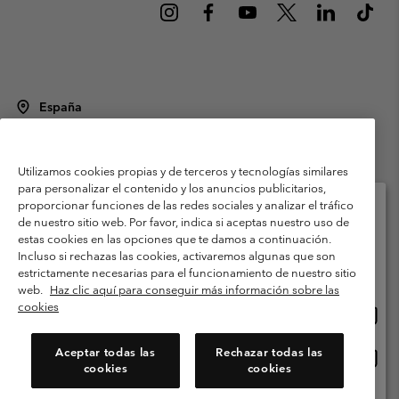
España
©
2026
Columbia Sportswear Spain S.L.U. Avenida del Doctor Arce, 14,
28002 Madrid, España. Todos los derechos reservados.
Utilizamos cookies propias y de terceros y tecnologías similares
Condiciones de uso
Terminos de Venta
Garantía
para personalizar el contenido y los anuncios publicitarios,
Política de Privacidad
proporcionar funciones de las redes sociales y analizar el tráfico
de nuestro sitio web. Por favor, indica si aceptas nuestro uso de
Términos y condiciones del programa de miembros
estas cookies en las opciones que te damos a continuación.
Selecciona tu país e idioma envío
Incluso si rechazas las cookies, activaremos algunas que son
Términos De Uso Del Contenido Generado Por Los Usuarios
Compras en línea disponibles
estrictamente necesarias para el funcionamiento de nuestro sitio
Impressum
Cookies
Public CBCR
web.
Haz clic aquí para conseguir más información sobre las
cookies
Comp
United States
en
Servicio al cliente: Lu. - Vi. de 9:00 a 13:00 y de 14:00 a 18:00
(+)34919015933
línea
Aceptar todas las
Rechazar todas las
Comp
España
dispon
cookies
cookies
en
línea