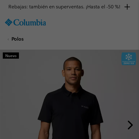
Rebajas: también en superventas. ¡Hasta el -50 %!
SKIP
Columbia
TO
Sportswear
CONTENT
Polos
SKIP
TO
MAIN
Nuevo
NAV
SKIP
TO
SEARCH