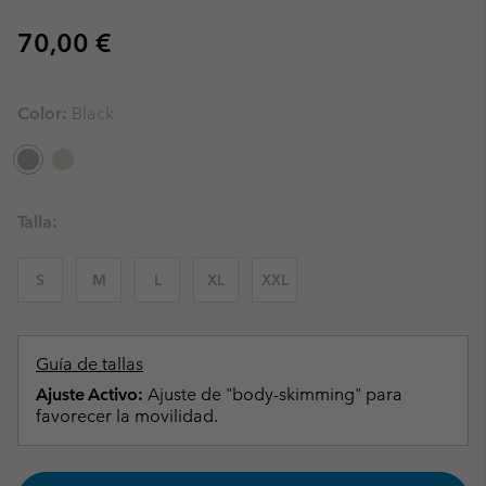
Regular price:
70,00 €
Color:
Black
Talla:
S
M
L
XL
XXL
Guía de tallas
Ajuste Activo:
Ajuste de "body-skimming" para
favorecer la movilidad.