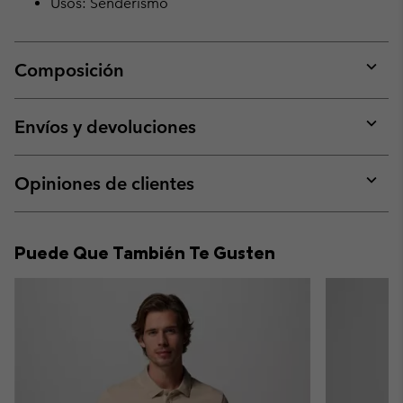
Usos: Senderismo
Composición
Expan
or
collap
Envíos y devoluciones
sectio
Expan
or
collap
Opiniones de clientes
sectio
Expan
or
collap
Puede Que También Te Gusten
sectio