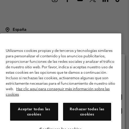
España
©
2026
Columbia Sportswear Spain S.L.U. Avenida del Doctor Arce, 14,
28002 Madrid, España. Todos los derechos reservados.
Utilizamos cookies propias y de terceros y tecnologías similares
Condiciones de uso
Terminos de Venta
Garantía
para personalizar el contenido y los anuncios publicitarios,
Política de Privacidad
proporcionar funciones de las redes sociales y analizar el tráfico
de nuestro sitio web. Por favor, indica si aceptas nuestro uso de
Términos y condiciones del programa de miembros
estas cookies en las opciones que te damos a continuación.
Selecciona tu país e idioma envío
Incluso si rechazas las cookies, activaremos algunas que son
Términos De Uso Del Contenido Generado Por Los Usuarios
Compras en línea disponibles
estrictamente necesarias para el funcionamiento de nuestro sitio
Impressum
Cookies
Public CBCR
web.
Haz clic aquí para conseguir más información sobre las
cookies
Comp
United States
en
Servicio al cliente: Lu. - Vi. de 9:00 a 13:00 y de 14:00 a 18:00
(+)34919015933
línea
Aceptar todas las
Rechazar todas las
Comp
España
dispon
cookies
cookies
en
línea
Ver Todos Los Países
dispon