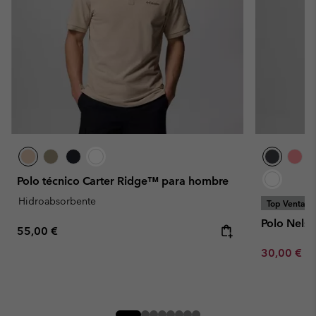
Polo técnico Carter Ridge™ para hombre
Hidroabsorbente
Top Ventas
Polo Nels
Regular price:
55,00 €
Minimum sa
30,00 €
-