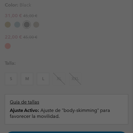
Color:
Black
Regular price:
Sale price:
31,00 €
45,00 €
Regular price:
Sale price:
22,00 €
45,00 €
Talla:
S
M
L
XL
XXL
Guía de tallas
Ajuste Activo:
Ajuste de "body-skimming" para
favorecer la movilidad.