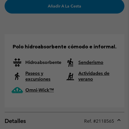
Añadir A La Cesta
Polo hidroabsorbente cómodo e informal.
Hidroabsorbente
Senderismo
Paseos y
Actividades de
excursiones
verano
Omni-Wick™
Detalles
Ref. #
2118565
Expan