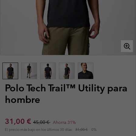
Polo Tech Trail™ Utility para
hombre
Sale price:
Regular price:
31,00 €
45,00 €
Ahorra 31%
El precio más bajo en los últimos 30 días:
31,00 €
0%