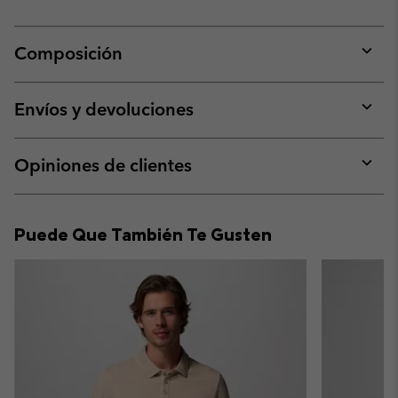
Composición
Expan
or
collap
Envíos y devoluciones
sectio
Expan
or
collap
Opiniones de clientes
sectio
Expan
or
collap
Puede Que También Te Gusten
sectio