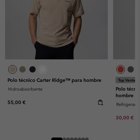
Polo técnico Carter Ridge™ para hombre
Top Ventas
Polo técni
Hidroabsorbente
hombre
Regular price:
55,00 €
Refrigerant
Minimum sa
30,00 €
-