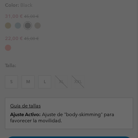
Color:
Black
Regular price:
Sale price:
31,00 €
45,00 €
Regular price:
Sale price:
22,00 €
45,00 €
Talla:
S
M
L
XL
XXL
Guía de tallas
Ajuste Activo:
Ajuste de "body-skimming" para
favorecer la movilidad.