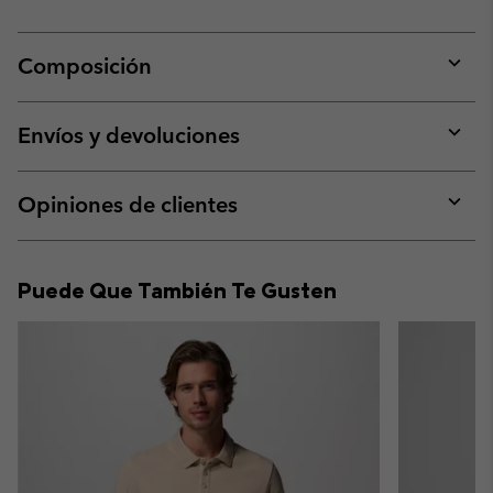
Composición
Expan
or
collap
Envíos y devoluciones
sectio
Expan
or
collap
Opiniones de clientes
sectio
Expan
or
collap
Puede Que También Te Gusten
sectio