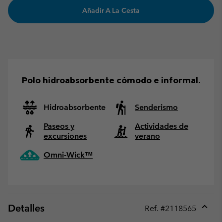
Añadir A La Cesta
Polo hidroabsorbente cómodo e informal.
Hidroabsorbente
Senderismo
Paseos y
Actividades de
excursiones
verano
Omni-Wick™
Detalles
Ref. #
2118565
Expan