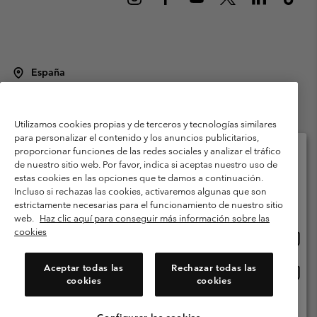
España
©
2026
Columbia Sportswear Spain S.L.U. Avenida del Doctor Arce, 14,
28002 Madrid, España. Todos los derechos reservados.
Utilizamos cookies propias y de terceros y tecnologías similares
Condiciones de uso
Terminos de Venta
Garantía
para personalizar el contenido y los anuncios publicitarios,
Política de Privacidad
proporcionar funciones de las redes sociales y analizar el tráfico
de nuestro sitio web. Por favor, indica si aceptas nuestro uso de
Términos y condiciones del programa de miembros
estas cookies en las opciones que te damos a continuación.
Selecciona tu país e idioma envío
Incluso si rechazas las cookies, activaremos algunas que son
Términos De Uso Del Contenido Generado Por Los Usuarios
Compras en línea disponibles
estrictamente necesarias para el funcionamiento de nuestro sitio
Impressum
Cookies
Public CBCR
web.
Haz clic aquí para conseguir más información sobre las
cookies
Comp
United States
en
Servicio al cliente: Lu. - Vi. de 9:00 a 13:00 y de 14:00 a 18:00
(+)34919015933
línea
Aceptar todas las
Rechazar todas las
Comp
España
dispon
cookies
cookies
en
línea
Ver Todos Los Países
dispon