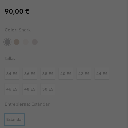
Regular price:
90,00 €
Color:
Shark
Talla:
34 ES
36 ES
38 ES
40 ES
42 ES
44 ES
46 ES
48 ES
50 ES
Entrepierna:
Estàndar
Estàndar