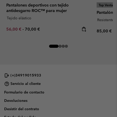
Pantalones deportivos con tejido
Top Ventas
antidesgarro ROC™ para mujer
Pantalón B
Tejido elástico
Resistente 
Minimum sale price:
Maximum price:
56,00 €
-
70,00 €
Regular pr
85,00 €
(+)34919015933
Servicio al cliente
Formulario de contacto
Devoluciones
Desistir del contrato