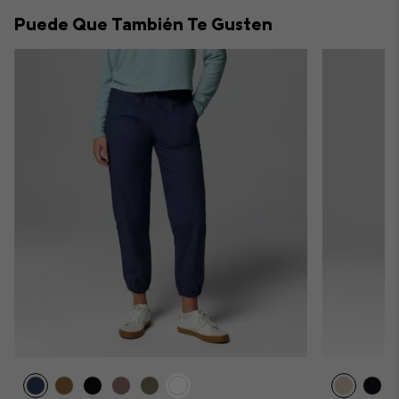
collap
Puede Que También Te Gusten
sectio