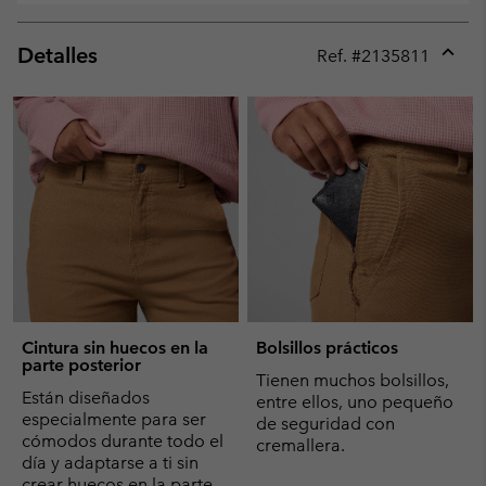
Detalles
Ref. #
2135811
Expan
or
collap
sectio
Cintura sin huecos en la
Bolsillos prácticos
parte posterior
Tienen muchos bolsillos,
Están diseñados
entre ellos, uno pequeño
especialmente para ser
de seguridad con
cómodos durante todo el
cremallera.
día y adaptarse a ti sin
crear huecos en la parte