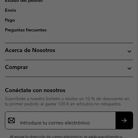
Estado del pedido
Envío
Pago
Preguntas frecuentes
Acerca de Nosotros
Comprar
Conéctate con nosotros
Suscríbete a nuestro boletín y recibe un 10 % de descuento en
tu primer pedido al gastar 120 € en artículos no rebajados.
Suscripción
de
correo
Suscri
electrónico
Al enviar tu dirección de correo electrónico, te estás suscribiendo a