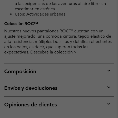
a las exigencias de las aventuras al aire libre sin
escatimar en estética.
Usos: Actividades urbanas
Colección ROC™
Nuestros nuevos pantalones ROC™ cuentan con un
ajuste mejorado, una cómoda cintura, tejido elástico de
alta resistencia, múltiples bolsillos y detalles reflectantes
en los bajos, es decir, que superan todas las
expectativas.
Descubre la colección >
Composición
Expan
or
collap
Envíos y devoluciones
sectio
Expan
or
collap
Opiniones de clientes
sectio
Expan
or