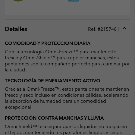
Detalles
Ref. #
2157481
Expan
or
COMODIDAD Y PROTECCIÓN DIARIA
collap
Con la tecnología Omni-Freeze™ para mantenerte
sectio
fresco y Omni-Shield™ para repeler manchas, estos
pantalones son tu compañero perfecto para caminar por
la ciudad.
TECNOLOGÍA DE ENFRIAMIENTO ACTIVO
Gracias a Omni-Freeze™, estos pantalones te mantienen
fresco y seco incluso en condiciones cálidas, acelerando
la absorción de humedad para un comodidad
excepcional.
PROTECCIÓN CONTRA MANCHAS Y LLUVIA
Omni-Shield™ te asegura que los líquidos no traspasen
el tejido, manteniendo tus pantalones limpios y secos