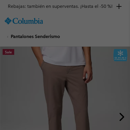
Rebajas: también en superventas. ¡Hasta el -50 %!
SKIP
Columbia
TO
Sportswear
CONTENT
Pantalones Senderismo
SKIP
TO
MAIN
Sale
NAV
SKIP
TO
SEARCH