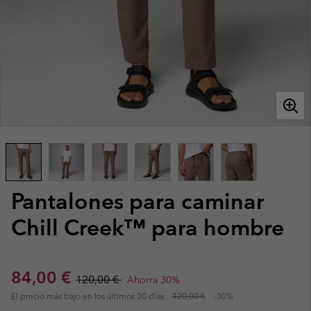
Pantalones para caminar
Chill Creek™ para hombre
Sale price:
Regular price:
84,00 €
120,00 €
Ahorra 30%
El precio más bajo en los últimos 30 días:
120,00 €
-30%