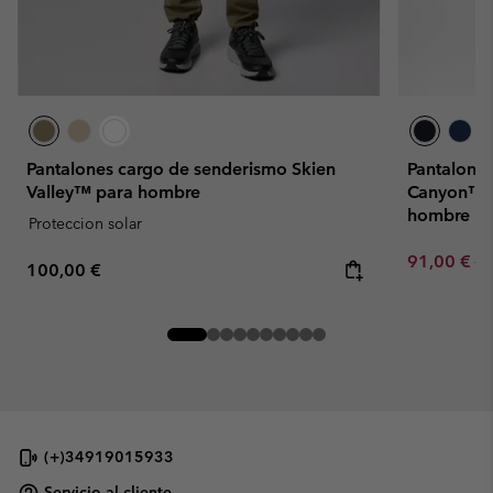
Pantalones cargo de senderismo Skien
Pantalones
Valley™ para hombre
Canyon™ O
hombre
Proteccion solar
Sale price:
Re
91,00 €
13
Regular price:
100,00 €
(+)34919015933
Servicio al cliente