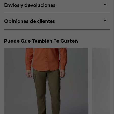
collap
Envíos y devoluciones
sectio
Expan
or
collap
Opiniones de clientes
sectio
Expan
or
collap
Puede Que También Te Gusten
sectio