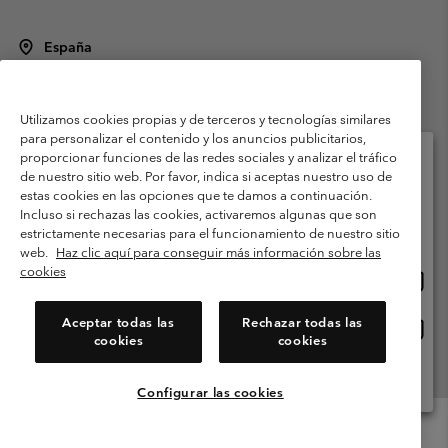
España
©
2026
Columbia Sportswear Spain S.L.U. Avenida del Doctor Arce, 14,
28002 Madrid, España. Todos los derechos reservados.
Utilizamos cookies propias y de terceros y tecnologías similares
Condiciones de uso
Terminos de Venta
Garantía
para personalizar el contenido y los anuncios publicitarios,
Política de Privacidad
proporcionar funciones de las redes sociales y analizar el tráfico
de nuestro sitio web. Por favor, indica si aceptas nuestro uso de
Términos y condiciones del programa de miembros
estas cookies en las opciones que te damos a continuación.
Selecciona tu país e idioma envío
Incluso si rechazas las cookies, activaremos algunas que son
Términos De Uso Del Contenido Generado Por Los Usuarios
Compras en línea disponibles
estrictamente necesarias para el funcionamiento de nuestro sitio
Impressum
Cookies
Public CBCR
web.
Haz clic aquí para conseguir más información sobre las
cookies
Comp
United States
en
Servicio al cliente: Lu. - Vi. de 9:00 a 13:00 y de 14:00 a 18:00
(+)34919015933
línea
Aceptar todas las
Rechazar todas las
Comp
España
dispon
cookies
cookies
en
línea
Ver Todos Los Países
dispon
Configurar las cookies
Menu
Buscar
Iniciar
Mini