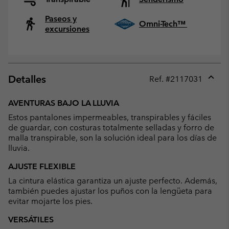
Paseos y
Omni-Tech™
excursiones
Detalles
Ref. #
2117031
Expan
or
AVENTURAS BAJO LA LLUVIA
collap
Estos pantalones impermeables, transpirables y fáciles
sectio
de guardar, con costuras totalmente selladas y forro de
malla transpirable, son la solución ideal para los días de
lluvia.
AJUSTE FLEXIBLE
La cintura elástica garantiza un ajuste perfecto. Además,
también puedes ajustar los puños con la lengüeta para
evitar mojarte los pies.
VERSÁTILES