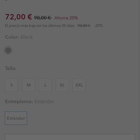
Sale price:
Regular price:
72,00 €
90,00 €
Ahorra 20%
El precio más bajo en los últimos 30 días:
90,00 €
-20%
Color:
Black
Talla:
S
M
L
XL
XXL
Entrepierna:
Estàndar
Estàndar