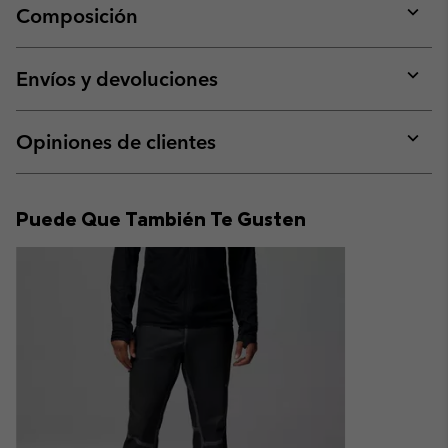
Composición
Expan
or
collap
Envíos y devoluciones
sectio
Expan
or
collap
Opiniones de clientes
sectio
Expan
or
collap
Puede Que También Te Gusten
sectio