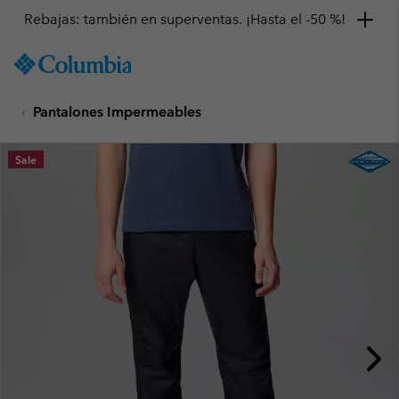
Rebajas: también en superventas. ¡Hasta el -50 %!
SKIP
Columbia
TO
Sportswear
CONTENT
Pantalones Impermeables
SKIP
TO
MAIN
Sale
NAV
SKIP
TO
SEARCH