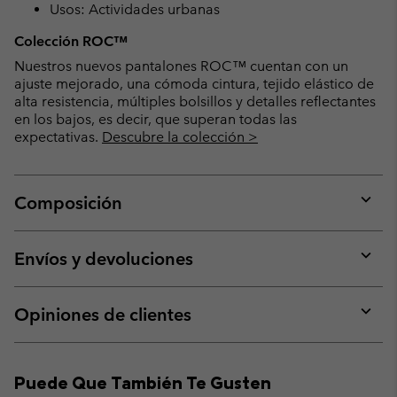
Usos: Actividades urbanas
Colección ROC™
Nuestros nuevos pantalones ROC™ cuentan con un
ajuste mejorado, una cómoda cintura, tejido elástico de
alta resistencia, múltiples bolsillos y detalles reflectantes
en los bajos, es decir, que superan todas las
expectativas.
Descubre la colección >
Composición
Expan
or
collap
Envíos y devoluciones
sectio
Expan
or
collap
Opiniones de clientes
sectio
Expan
or
collap
Puede Que También Te Gusten
sectio