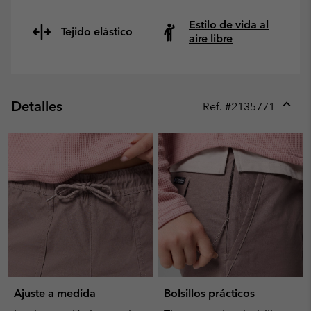
Estilo de vida al
Tejido elástico
aire libre
Detalles
Ref. #
2135771
Expan
or
collap
sectio
Ajuste a medida
Bolsillos prácticos