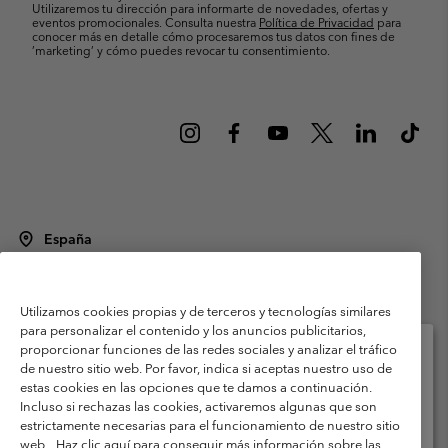
Utilizaremos tu dirección para informarte de novedades, ofertas y
eventos promocionales. Consulta nuestra
Política de Privacidad
para
conocer más en detalle cómo procesaremos tus datos con fines de
’marketing’ y cómo puedes revocar tu consentimiento.
España
©
2026
Columbia Sportswear Spain S.L.U. Avenida del Doctor Arce, 14,
28002 Madrid, España. Todos los derechos reservados.
Utilizamos cookies propias y de terceros y tecnologías similares
Condiciones de uso
Terminos de Venta
Garantía
para personalizar el contenido y los anuncios publicitarios,
Política de Privacidad
proporcionar funciones de las redes sociales y analizar el tráfico
de nuestro sitio web. Por favor, indica si aceptas nuestro uso de
Términos y condiciones del programa de miembros
estas cookies en las opciones que te damos a continuación.
Selecciona tu país e idioma envío
Incluso si rechazas las cookies, activaremos algunas que son
Términos De Uso Del Contenido Generado Por Los Usuarios
Compras en línea disponibles
estrictamente necesarias para el funcionamiento de nuestro sitio
Impressum
Cookies
Public CBCR
web.
Haz clic aquí para conseguir más información sobre las