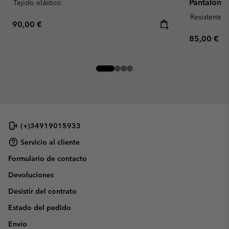
Pantalón B
Tejido elástico
Resistente 
Regular price:
90,00 €
Regular pr
85,00 €
(+)34919015933
Servicio al cliente
Formulario de contacto
Devoluciones
Desistir del contrato
Estado del pedido
Envío