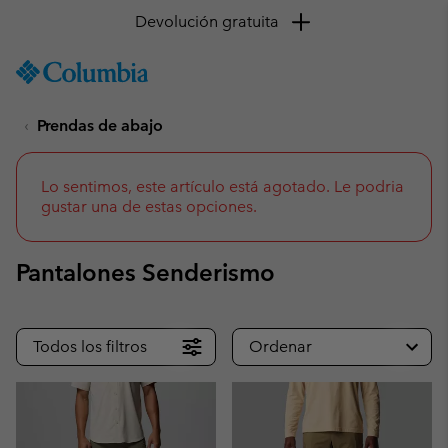
Disfruta de opciones de pago flexibles con Klarna y
PayPal
SKIP
Columbia
TO
Sportswear
CONTENT
Prendas de abajo
SKIP
TO
MAIN
NAV
Lo sentimos, este artículo está agotado. Le podria
gustar una de estas opciones.
SKIP
TO
SEARCH
Pantalones Senderismo
Todos los filtros
Ordenar