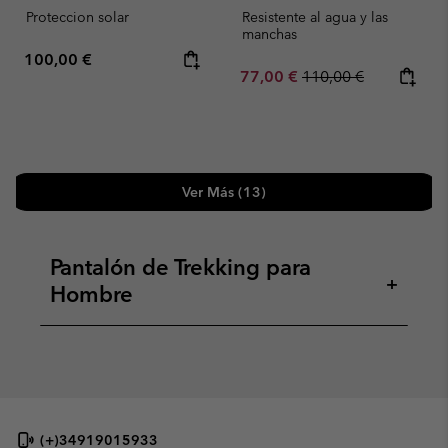
Proteccion solar
Resistente al agua y las
manchas
Regular price:
100,00 €
Sale price:
Regular price:
77,00 €
110,00 €
Ver Más (13)
Pantalón de Trekking para
+
Hombre
(+)34919015933