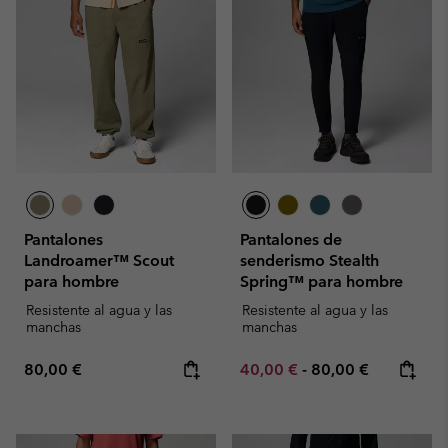
Pantalones
Pantalones de
Landroamer™ Scout
senderismo Stealth
para hombre
Spring™ para hombre
Resistente al agua y las
Resistente al agua y las
manchas
manchas
Regular price:
Minimum sale price:
Maximum price:
80,00 €
40,00 €
-
80,00 €