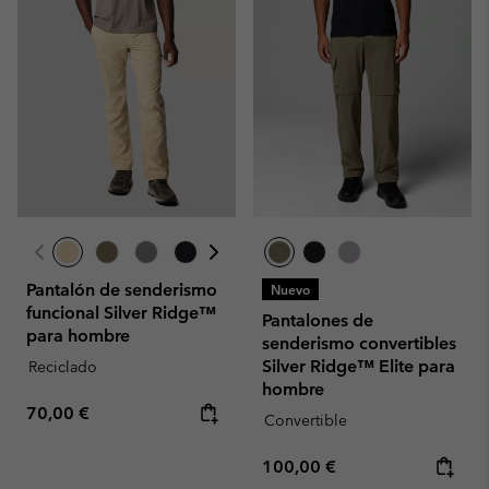
Pantalón de senderismo
Nuevo
funcional Silver Ridge™
Pantalones de
para hombre
senderismo convertibles
Silver Ridge™ Elite para
Reciclado
hombre
Regular price:
70,00 €
Convertible
Regular price:
100,00 €