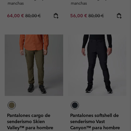
manchas
manchas
Sale price:
Regular price:
Sale price:
Regular price:
64,00 €
80,00 €
56,00 €
80,00 €
Pantalones cargo de
Pantalones softshell de
senderismo Skien
senderismo Vast
Valley™ para hombre
Canyon™ para hombre