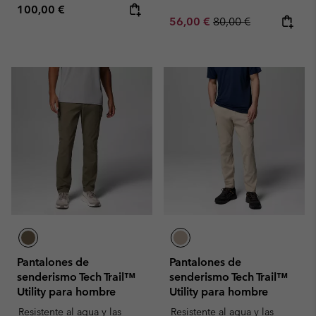
Regular price:
100,00 €
Sale price:
Regular price:
56,00 €
80,00 €
Pantalones de
Pantalones de
senderismo Tech Trail™
senderismo Tech Trail™
Utility para hombre
Utility para hombre
Resistente al agua y las
Resistente al agua y las