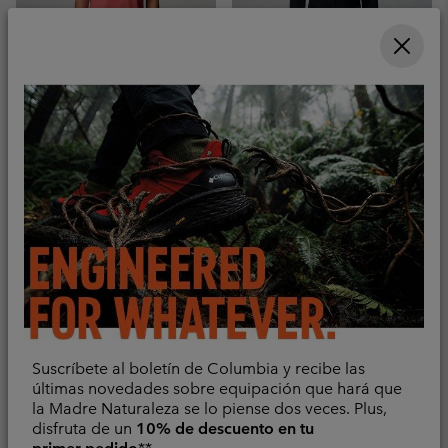
Pantalones de
Nuevo
senderismo Traverse To
Pantalones de
Trail™ 2.0 para hombre
senderismo
impermeables Whistler
Tejido elástico
Peak™ para hombre
Suscríbete al boletín de Columbia y recibe las
Sale price:
Regular price:
78,00 €
130,00 €
Impermeable
últimas novedades sobre equipación que hará que
la Madre Naturaleza se lo piense dos veces. Plus,
Regular price:
200,00 €
disfruta de un
10% de descuento en tu