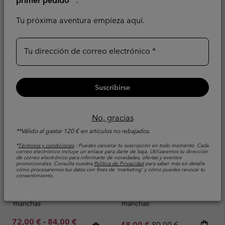
primer pedido
**.
Tu próxima aventura empieza aquí.
Tu dirección de correo electrónico
Suscribirse
No, gracias
**Válido al gastar 120 € en artículos no rebajados.
*
Términos y condiciones
: Puedes cancelar tu suscripción en todo momento. Cada
correo electrónico incluye un enlace para darte de baja. Utilizaremos tu dirección
de correo electrónico para informarte de novedades, ofertas y eventos
Pantalones para caminar
Pantalones de
promocionales. Consulta nuestra
Política de Privacidad
para saber más en detalle
Chill Creek™ para
senderismo Tech Trail™
cómo procesaremos tus datos con fines de 'marketing' y cómo puedes revocar tu
consentimiento.
hombre
Utility para hombre
Resistente al agua y las
Resistente al agua y las
manchas
manchas
Minimum sale price:
Maximum sale price:
Regular price:
72,00 €
-
84,00 €
Sale price:
Regular price:
48,00 €
80,00 €