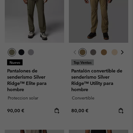
Nuevo
Top Ventas
Pantalones de
Pantalón convertible de
senderismo Silver
senderismo Silver
Ridge™ Elite para
Ridge™ Utility para
hombre
hombre
Proteccion solar
Convertible
Regular price:
Regular price:
90,00 €
80,00 €