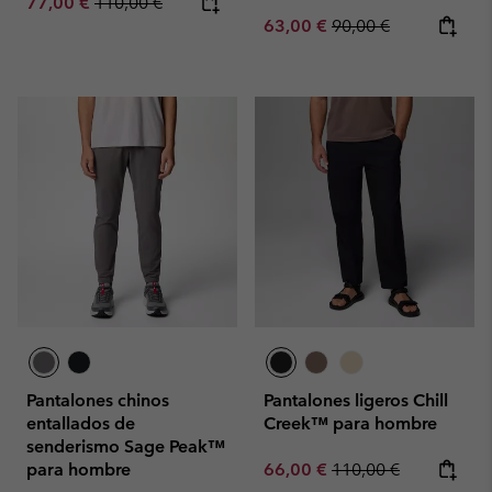
Sale price:
Regular price:
77,00 €
110,00 €
Sale price:
Regular price:
63,00 €
90,00 €
Pantalones chinos
Pantalones ligeros Chill
entallados de
Creek™ para hombre
senderismo Sage Peak™
Sale price:
Regular price:
para hombre
66,00 €
110,00 €