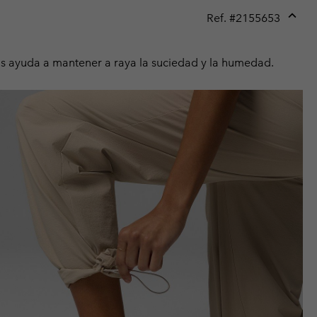
Ref. #
2155653
Expan
or
collap
as ayuda a mantener a raya la suciedad y la humedad.
sectio