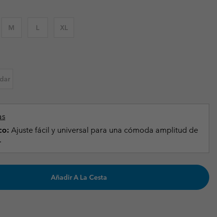
Invierno & de Esquí
Invierno & de Esquí
Guía De Artícolos Impermeables
Guía De Artícolos Impermeables
M
L
XL
as grandes
 para mujer
s para hombre
dar
as
co:
Ajuste fácil y universal para una cómoda amplitud de
.
Añadir A La Cesta