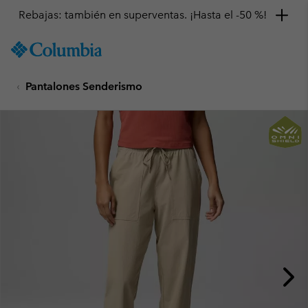
Rebajas: también en superventas. ¡Hasta el -50 %!
SKIP
Columbia
TO
Sportswear
CONTENT
Pantalones Senderismo
SKIP
TO
MAIN
NAV
SKIP
TO
SEARCH