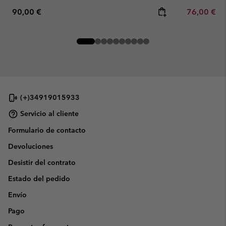
Regular price:
Minimum sa
90,00 €
76,00 €
-
(+)34919015933
Servicio al cliente
Formulario de contacto
Devoluciones
Desistir del contrato
Estado del pedido
Envío
Pago