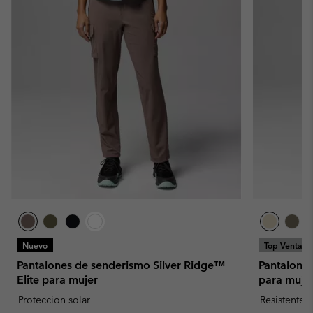
Nuevo
Top Ventas
Pantalones de senderismo Silver Ridge™
Pantalone
Elite para mujer
para muje
Proteccion solar
Resistente 