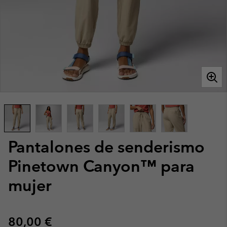
Pantalones de senderismo
Pinetown Canyon™ para
mujer
Regular price:
80,00 €