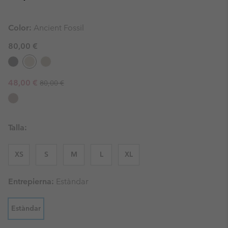
Color:
Ancient Fossil
80,00 €
Regular price:
Sale price:
48,00 €
80,00 €
Talla:
XS
S
M
L
XL
Entrepierna:
Estàndar
Estàndar