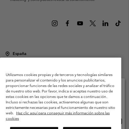
España
©
2026
Columbia Sportswear Spain S.L.U. Avenida del Doctor Arce, 14,
28002 Madrid, España. Todos los derechos reservados.
Utilizamos cookies propias y de terceros y tecnologías similares
Condiciones de uso
Terminos de Venta
Garantía
para personalizar el contenido y los anuncios publicitarios,
Política de Privacidad
proporcionar funciones de las redes sociales y analizar el tráfico
de nuestro sitio web. Por favor, indica si aceptas nuestro uso de
Términos y condiciones del programa de miembros
estas cookies en las opciones que te damos a continuación.
Selecciona tu país e idioma envío
Incluso si rechazas las cookies, activaremos algunas que son
Términos De Uso Del Contenido Generado Por Los Usuarios
Compras en línea disponibles
estrictamente necesarias para el funcionamiento de nuestro sitio
Impressum
Cookies
Public CBCR
web.
Haz clic aquí para conseguir más información sobre las
cookies
Comp
United States
en
Servicio al cliente: Lu. - Vi. de 9:00 a 13:00 y de 14:00 a 18:00