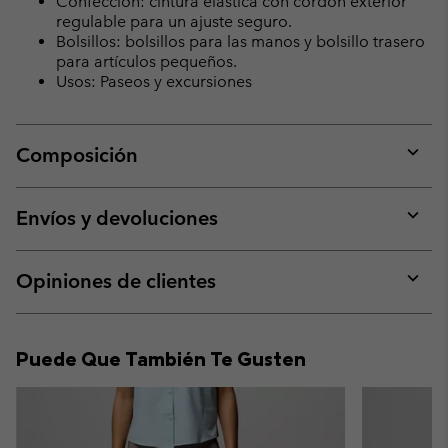
Confección: cintura elástica con cordón exterior
regulable para un ajuste seguro.
Bolsillos: bolsillos para las manos y bolsillo trasero
para artículos pequeños.
Usos: Paseos y excursiones
Composición
Expan
or
collap
Envíos y devoluciones
sectio
Expan
or
collap
Opiniones de clientes
sectio
Expan
or
collap
Puede Que También Te Gusten
sectio