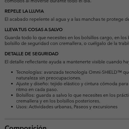
cómodos al moverse durante todo el día.
REPELE LA LLUVIA
El acabado repelente al agua y a las manchas te protege de
LLEVA TUS COSAS A SALVO
Guarda todo lo que necesites en los bolsillos cargo, en los b
bolsillo de seguridad con cremallera, o cuélgalo de la trabi
DETALLE DE SEGURIDAD
El detalle reflectante ayuda a mantenerte visible cuando ha
Tecnologías: avanzada tecnología Omni-SHIELD™ que re
naturaleza sin preocupaciones.
Ajuste y diseño: tejido elástico y cintura cómoda para
ritmo en cada paso.
Bolsillos: guarda a salvo lo que necesites en los práct
cremallera y en los bolsillos posteriores.
Usos: Actividades urbanas, Paseos y excursiones
Composición