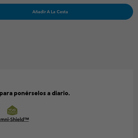
Añadir A La Cesta
ara ponérselos a diario.
mni-Shield™