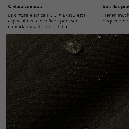
Cintura cómoda
Bolsillos prá
La cintura elástica ROC™ BAND está
Tienen mucho
especialmente diseñada para ser
pequeño de 
cómoda durante todo el día.