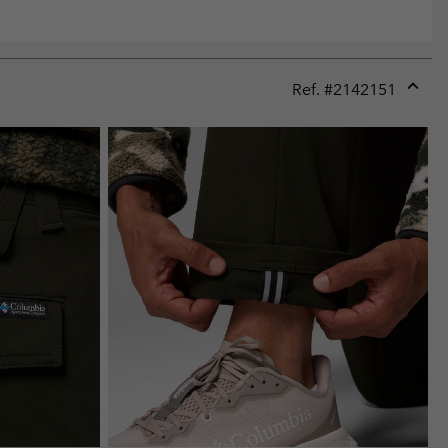
Ref. #
2142151
Expan
or
collap
sectio