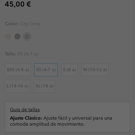
Regular price:
45,00 €
Color:
City Grey
Talla:
XS (6-7 a)
XXS (4-5 a)
XS (6-7 a)
S (8 a)
M (10-12 a)
L (14-16 a)
XL (18 a)
Guía de tallas
Ajuste Clásico:
Ajuste fácil y universal para una
cómoda amplitud de movimiento.