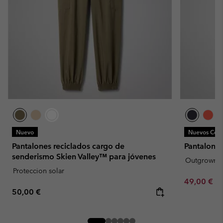
Nuevo
Nuevos Colo
Pantalones reciclados cargo de
Pantalones
senderismo Skien Valley™ para jóvenes
Outgrown
Proteccion solar
Minimum sa
49,00 €
-
Regular price:
50,00 €