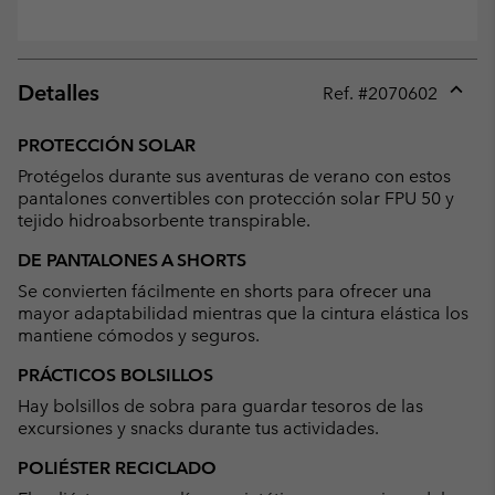
Detalles
Ref. #
2070602
Expan
or
PROTECCIÓN SOLAR
collap
Protégelos durante sus aventuras de verano con estos
sectio
pantalones convertibles con protección solar FPU 50 y
tejido hidroabsorbente transpirable.
DE PANTALONES A SHORTS
Se convierten fácilmente en shorts para ofrecer una
mayor adaptabilidad mientras que la cintura elástica los
mantiene cómodos y seguros.
PRÁCTICOS BOLSILLOS
Hay bolsillos de sobra para guardar tesoros de las
excursiones y snacks durante tus actividades.
POLIÉSTER RECICLADO