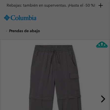
Rebajas: también en superventas. ¡Hasta el -50 %!
SKIP
Columbia
TO
Sportswear
CONTENT
Prendas de abajo
SKIP
TO
MAIN
NAV
SKIP
TO
SEARCH