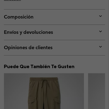
Composición
Expan
or
collap
Envíos y devoluciones
sectio
Expan
or
collap
Opiniones de clientes
sectio
Expan
or
collap
Puede Que También Te Gusten
sectio