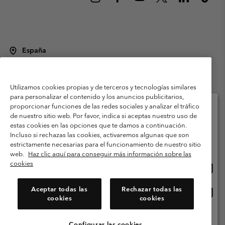
España
©
2026
Columbia Sportswear Spain S.L.U. Avenida del Doctor Arce, 14,
28002 Madrid, España. Todos los derechos reservados.
Utilizamos cookies propias y de terceros y tecnologías similares
Condiciones de uso
Terminos de Venta
Garantía
para personalizar el contenido y los anuncios publicitarios,
Política de Privacidad
proporcionar funciones de las redes sociales y analizar el tráfico
de nuestro sitio web. Por favor, indica si aceptas nuestro uso de
Términos y condiciones del programa de miembros
estas cookies en las opciones que te damos a continuación.
Selecciona tu país e idioma envío
Incluso si rechazas las cookies, activaremos algunas que son
Términos De Uso Del Contenido Generado Por Los Usuarios
Compras en línea disponibles
estrictamente necesarias para el funcionamiento de nuestro sitio
Impressum
Cookies
Public CBCR
web.
Haz clic aquí para conseguir más información sobre las
cookies
Comp
United States
en
Servicio al cliente: Lu. - Vi. de 9:00 a 13:00 y de 14:00 a 18:00
(+)34919015933
línea
Aceptar todas las
Rechazar todas las
Comp
España
dispon
cookies
cookies
en
línea
Ver Todos Los Países
dispon
Configurar las cookies