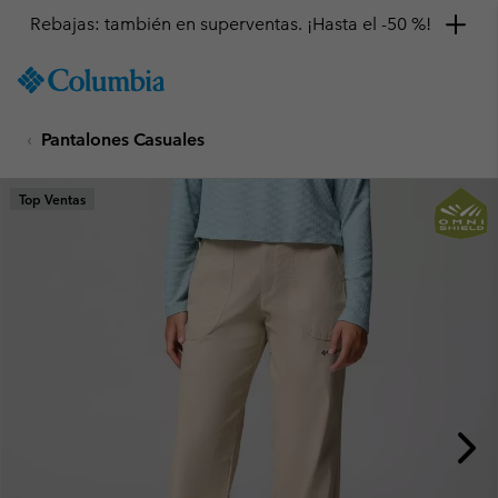
Rebajas: también en superventas. ¡Hasta el -50 %!
SKIP
Columbia
TO
Sportswear
CONTENT
Pantalones Casuales
SKIP
TO
MAIN
Top Ventas
NAV
SKIP
TO
SEARCH