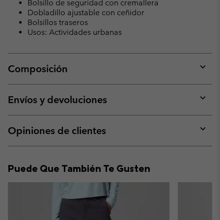
Bolsillo de seguridad con cremallera
Dobladillo ajustable con ceñidor
Bolsillos traseros
Usos: Actividades urbanas
Composición
Expan
or
collap
Envíos y devoluciones
sectio
Expan
or
collap
Opiniones de clientes
sectio
Expan
or
collap
Puede Que También Te Gusten
sectio