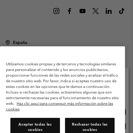
España
©
2026
Columbia Sportswear Spain S.L.U. Avenida del Doctor Arce, 14,
28002 Madrid, España. Todos los derechos reservados.
Utilizamos cookies propias y de terceros y tecnologías similares
Condiciones de uso
Terminos de Venta
Garantía
para personalizar el contenido y los anuncios publicitarios,
Política de Privacidad
proporcionar funciones de las redes sociales y analizar el tráfico
de nuestro sitio web. Por favor, indica si aceptas nuestro uso de
Términos y condiciones del programa de miembros
estas cookies en las opciones que te damos a continuación.
Selecciona tu país e idioma envío
Incluso si rechazas las cookies, activaremos algunas que son
Términos De Uso Del Contenido Generado Por Los Usuarios
Compras en línea disponibles
estrictamente necesarias para el funcionamiento de nuestro sitio
Impressum
Cookies
Public CBCR
web.
Haz clic aquí para conseguir más información sobre las
cookies
Comp
United States
en
Servicio al cliente: Lu. - Vi. de 9:00 a 13:00 y de 14:00 a 18:00
(+)34919015933
línea
Aceptar todas las
Rechazar todas las
Comp
España
dispon
cookies
cookies
en