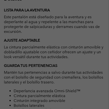
Expan
or
LISTA PARA LA AVENTURA
collap
Este pantalón está diseñado para la aventura y es
sectio
deperlante al agua y repelente a las manchas para
protegerte de salpicaduras y derrames cuando vas de
excursión.
AJUSTE ADAPTABLE
La cintura parcialmente elástica con cinturón amovible y
dobladillo ajustable con ceñidor ofrecen un ajuste y un
look versátil durante tus actividades.
GUARDA TUS PERTENENCIAS
Mantén tus pertenencias a salvo durante tus actividades
con el bolsillo de seguridad con cremallera, los bolsillos
laterales y el bolsillo trasero.
Deperlancia avanzada Omni-Shield™
Cintura parcialmente elástica
Cinturón integrado amovible
Bolsillos laterales