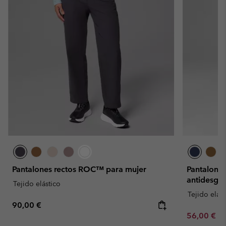
Pantalones rectos ROC™ para mujer
Pantalones
antidesga
Tejido elástico
Tejido elást
Regular price:
90,00 €
Minimum sa
56,00 €
-