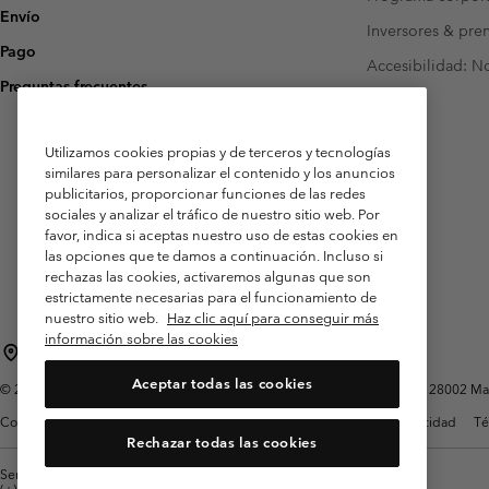
Envío
Inversores & pre
Pago
Accesibilidad: N
Preguntas frecuentes
Utilizamos cookies propias y de terceros y tecnologías
similares para personalizar el contenido y los anuncios
publicitarios, proporcionar funciones de las redes
sociales y analizar el tráfico de nuestro sitio web. Por
favor, indica si aceptas nuestro uso de estas cookies en
las opciones que te damos a continuación. Incluso si
rechazas las cookies, activaremos algunas que son
estrictamente necesarias para el funcionamiento de
nuestro sitio web.
Haz clic aquí para conseguir más
información sobre las cookies
España
Aceptar todas las cookies
©
2026
Columbia Sportswear Spain S.L.U. Avenida del Doctor Arce, 14, 28002 Mad
Condiciones de uso
Terminos de Venta
Garantía
Política de Privacidad
Té
Rechazar todas las cookies
Servicio al cliente: Lu. - Vi. de 9:00 a 13:00 y de 14:00 a 18:00
(+)34919015933