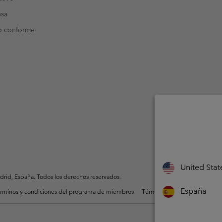
nsa
o conforme
United Stat
rid, España. Todos los derechos reservados.
España
rminos y condiciones del programa de miembros
Términos De Uso Del Conteni