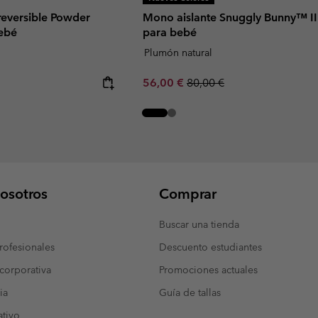
reversible Powder
Mono aislante Snuggly Bunny™ II
bebé
para bebé
Plumón natural
Sale price:
Regular price:
56,00 €
80,00 €
osotros
Comprar
Buscar una tienda
ofesionales
Descuento estudiantes
corporativa
Promociones actuales
ia
Guía de tallas
tivo