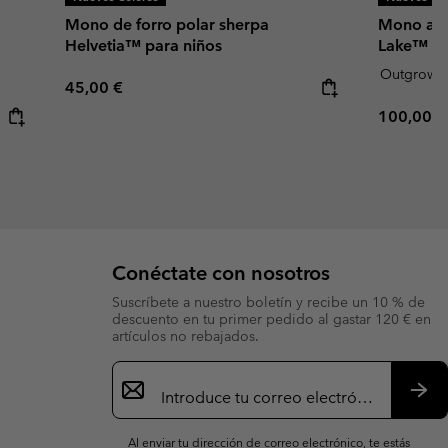
Mono de forro polar sherpa
Mono ais
Helvetia™ para niños
Lake™ pa
Outgrow
Regular price:
45,00 €
Regular p
100,00 €
Conéctate con nosotros
Suscríbete a nuestro boletín y recibe un 10 % de
descuento en tu primer pedido al gastar 120 € en
artículos no rebajados.
Suscripción
de
correo
Susc
electrónico
Al enviar tu dirección de correo electrónico, te estás