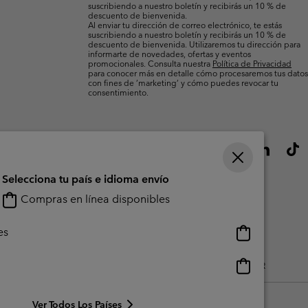
suscribiendo a nuestro boletín y recibirás un 10 % de
descuento de bienvenida.
Al enviar tu dirección de correo electrónico, te estás
suscribiendo a nuestro boletín y recibirás un 10 % de
descuento de bienvenida. Utilizaremos tu dirección para
informarte de novedades, ofertas y eventos
promocionales. Consulta nuestra
Política de Privacidad
para conocer más en detalle cómo procesaremos tus datos
con fines de ’marketing’ y cómo puedes revocar tu
consentimiento.
Selecciona tu país e idioma envío
Compras en línea disponibles
Compras
es
en
línea
Compras
do Generado Por Los Usuarios
Impressum
Cookies
Public CBCR
disponibles
en
línea
Ver Todos Los Países
disponibles