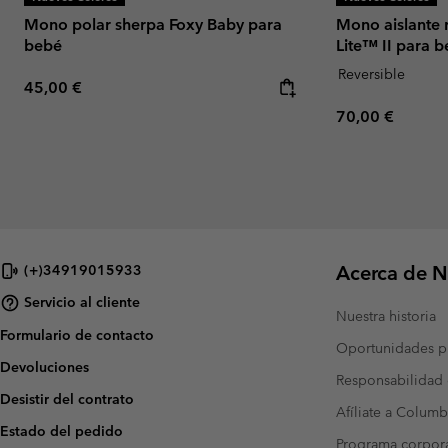
Mono polar sherpa Foxy Baby para
Mono aislante 
bebé
Lite™ II para 
Reversible
Regular price:
45,00 €
Regular price:
70,00 €
Acerca de N
(+)34919015933
Servicio al cliente
Nuestra historia
Formulario de contacto
Oportunidades pr
Devoluciones
Responsabilidad 
Desistir del contrato
Afíliate a Columb
Estado del pedido
Programa corpora