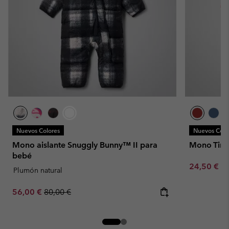
Nuevos Colores
Nuevos Colo
Mono aislante Snuggly Bunny™ II para
Mono Tiny
bebé
Minimum sa
24,50 €
-
Plumón natural
Sale price:
Regular price:
56,00 €
80,00 €