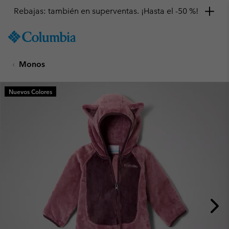
Rebajas: también en superventas. ¡Hasta el -50 %!
SKIP
Columbia
TO
Sportswear
CONTENT
Monos
SKIP
TO
MAIN
Nuevos Colores
NAV
SKIP
TO
SEARCH