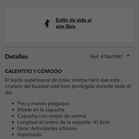
Estilo de vida al
aire libre
Detalles
Ref. #
1863981
Expan
or
CALENTITO Y CÓMODO
collap
El tejido supersuave de polar sherpa hará que esta
sectio
criatura del bosque esté bien protegida durante todo el
día.
Pies y manos plegados
Ribete en la capucha
Capucha con orejas de animal
Longitud al centro de la espalda: 41.0cm
Usos: Actividades urbanas
Importado