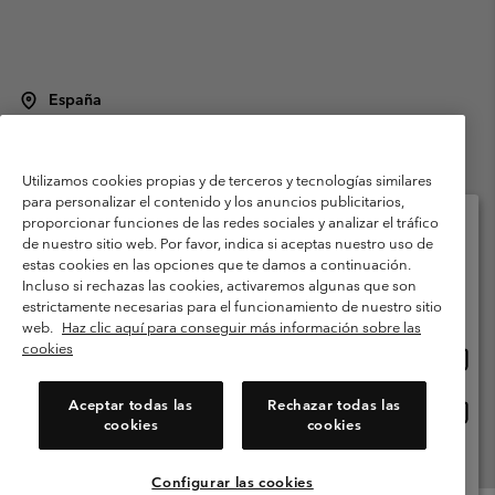
España
©
2026
Columbia Sportswear Spain S.L.U. Avenida del Doctor Arce, 14,
28002 Madrid, España. Todos los derechos reservados.
Utilizamos cookies propias y de terceros y tecnologías similares
Condiciones de uso
Terminos de Venta
Garantía
para personalizar el contenido y los anuncios publicitarios,
Política de Privacidad
proporcionar funciones de las redes sociales y analizar el tráfico
de nuestro sitio web. Por favor, indica si aceptas nuestro uso de
Términos y condiciones del programa de miembros
estas cookies en las opciones que te damos a continuación.
Selecciona tu país e idioma envío
Incluso si rechazas las cookies, activaremos algunas que son
Términos De Uso Del Contenido Generado Por Los Usuarios
Compras en línea disponibles
estrictamente necesarias para el funcionamiento de nuestro sitio
Impressum
Cookies
Public CBCR
web.
Haz clic aquí para conseguir más información sobre las
cookies
Comp
United States
en
Servicio al cliente: Lu. - Vi. de 9:00 a 13:00 y de 14:00 a 18:00
(+)34919015933
línea
Aceptar todas las
Rechazar todas las
Comp
España
dispon
cookies
cookies
en
línea
Ver Todos Los Países
dispon
Configurar las cookies