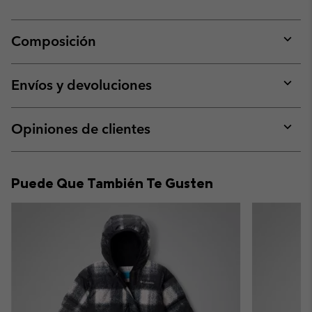
Composición
Expan
or
collap
Envíos y devoluciones
sectio
Expan
or
collap
Opiniones de clientes
sectio
Expan
or
collap
Puede Que También Te Gusten
sectio