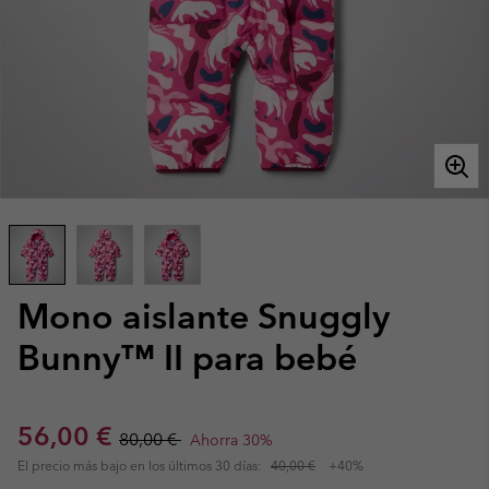
Mono aislante Snuggly
Bunny™ II para bebé
Sale price:
Regular price:
56,00 €
80,00 €
Ahorra 30%
El precio más bajo en los últimos 30 días:
40,00 €
+40%