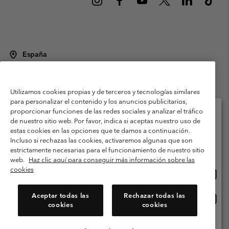
España
©
2026
Columbia Sportswear Spain S.L.U. Avenida del Doctor Arce, 14,
28002 Madrid, España. Todos los derechos reservados.
Utilizamos cookies propias y de terceros y tecnologías similares
Condiciones de uso
Terminos de Venta
Garantía
para personalizar el contenido y los anuncios publicitarios,
Política de Privacidad
proporcionar funciones de las redes sociales y analizar el tráfico
de nuestro sitio web. Por favor, indica si aceptas nuestro uso de
Términos y condiciones del programa de miembros
estas cookies en las opciones que te damos a continuación.
Selecciona tu país e idioma envío
Incluso si rechazas las cookies, activaremos algunas que son
Términos De Uso Del Contenido Generado Por Los Usuarios
Compras en línea disponibles
estrictamente necesarias para el funcionamiento de nuestro sitio
Impressum
Cookies
Public CBCR
web.
Haz clic aquí para conseguir más información sobre las
cookies
Comp
United States
en
Servicio al cliente: Lu. - Vi. de 9:00 a 13:00 y de 14:00 a 18:00
(+)34919015933
línea
Aceptar todas las
Rechazar todas las
Comp
España
dispon
cookies
cookies
en
línea
Ver Todos Los Países
dispon