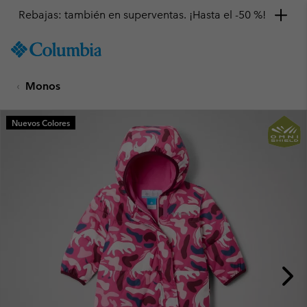
Rebajas: también en superventas. ¡Hasta el -50 %!
SKIP
Columbia
TO
Sportswear
CONTENT
Monos
SKIP
TO
MAIN
Nuevos Colores
NAV
SKIP
TO
SEARCH