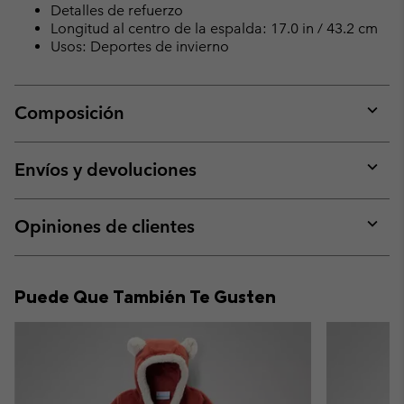
Detalles de refuerzo
Longitud al centro de la espalda: 17.0 in / 43.2 cm
Usos: Deportes de invierno
Composición
Expan
or
collap
Envíos y devoluciones
sectio
Expan
or
collap
Opiniones de clientes
sectio
Expan
or
collap
Puede Que También Te Gusten
sectio