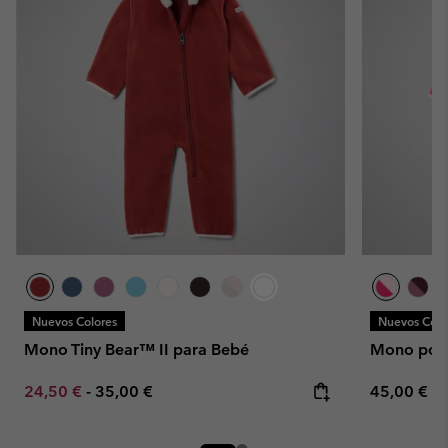
Nuevos Colores
Nuevos Colo
Mono Tiny Bear™ II para Bebé
Mono pola
Minimum sale price:
Maximum price:
Regular pr
24,50 €
-
35,00 €
45,00 €