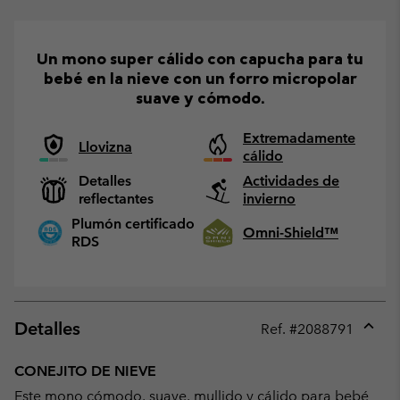
Un mono super cálido con capucha para tu
bebé en la nieve con un forro micropolar
suave y cómodo.
Extremadamente
Llovizna
cálido
Detalles
Actividades de
reflectantes
invierno
Plumón certificado
Omni-Shield™
RDS
Detalles
Ref. #
2088791
Expan
or
CONEJITO DE NIEVE
collap
Este mono cómodo, suave, mullido y cálido para bebé
sectio