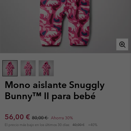
Mono aislante Snuggly
Bunny™ II para bebé
Sale price:
Regular price:
56,00 €
80,00 €
Ahorra 30%
El precio más bajo en los últimos 30 días:
40,00 €
+40%