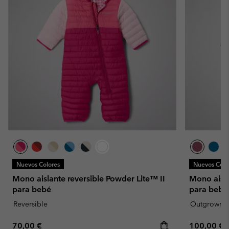
Nuevos Colores
Nuevos Colo
Mono aislante reversible Powder Lite™ II
Mono aisl
para bebé
para bebé
Reversible
Outgrown
Regular price:
Regular pr
70,00 €
100,00 €