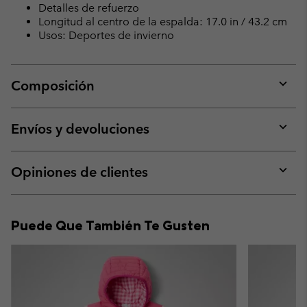
Detalles de refuerzo
Longitud al centro de la espalda: 17.0 in / 43.2 cm
Usos: Deportes de invierno
Composición
Expan
or
collap
Envíos y devoluciones
sectio
Expan
or
collap
Opiniones de clientes
sectio
Expan
or
collap
Puede Que También Te Gusten
sectio