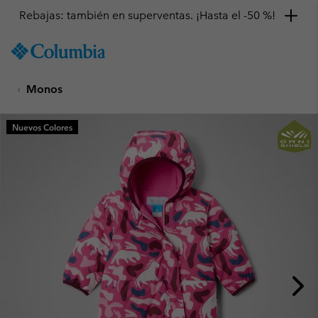
Rebajas: también en superventas. ¡Hasta el -50 %!
SKIP
Columbia
TO
Sportswear
CONTENT
Monos
SKIP
TO
MAIN
Nuevos Colores
NAV
SKIP
TO
SEARCH