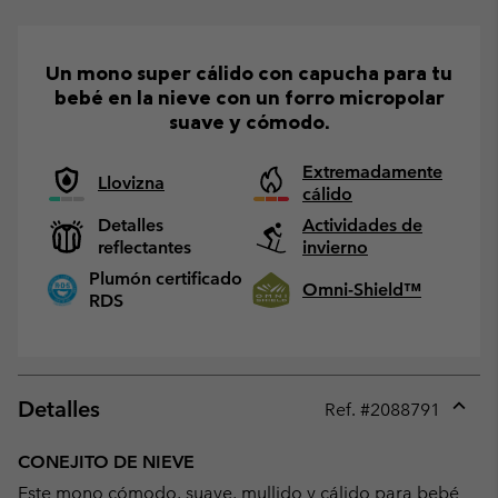
Un mono super cálido con capucha para tu
bebé en la nieve con un forro micropolar
suave y cómodo.
Extremadamente
Llovizna
cálido
Detalles
Actividades de
reflectantes
invierno
Plumón certificado
Omni-Shield™
RDS
Detalles
Ref. #
2088791
Expan
or
CONEJITO DE NIEVE
collap
Este mono cómodo, suave, mullido y cálido para bebé
sectio