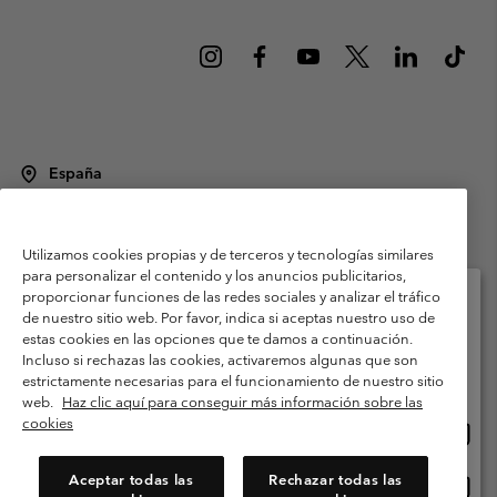
España
©
2026
Columbia Sportswear Spain S.L.U. Avenida del Doctor Arce, 14,
28002 Madrid, España. Todos los derechos reservados.
Utilizamos cookies propias y de terceros y tecnologías similares
Condiciones de uso
Terminos de Venta
Garantía
para personalizar el contenido y los anuncios publicitarios,
Política de Privacidad
proporcionar funciones de las redes sociales y analizar el tráfico
de nuestro sitio web. Por favor, indica si aceptas nuestro uso de
Términos y condiciones del programa de miembros
estas cookies en las opciones que te damos a continuación.
Selecciona tu país e idioma envío
Incluso si rechazas las cookies, activaremos algunas que son
Términos De Uso Del Contenido Generado Por Los Usuarios
Compras en línea disponibles
estrictamente necesarias para el funcionamiento de nuestro sitio
Impressum
Cookies
Public CBCR
web.
Haz clic aquí para conseguir más información sobre las
cookies
Comp
United States
en
Servicio al cliente: Lu. - Vi. de 9:00 a 13:00 y de 14:00 a 18:00
(+)34919015933
línea
Aceptar todas las
Rechazar todas las
Comp
España
dispon