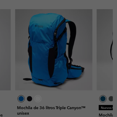
Mochila de 36 litros Triple Canyon™
Nuevos Col
unisex
os
Mochila u