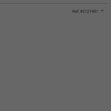
Ref. #
2121401
Expan
or
collap
sectio