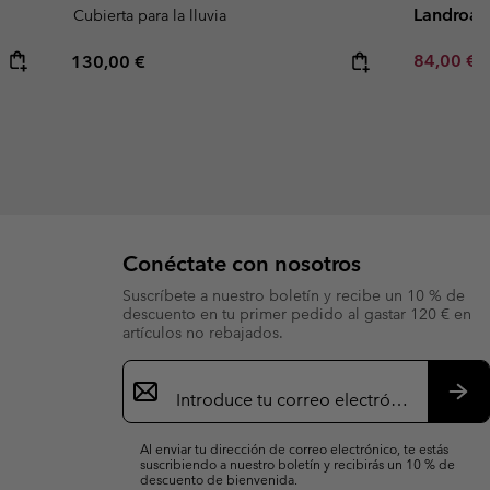
Landroam
Cubierta para la lluvia
Minimum s
Regular price:
84,00 €
130,00 €
Conéctate con nosotros
Suscríbete a nuestro boletín y recibe un 10 % de
descuento en tu primer pedido al gastar 120 € en
artículos no rebajados.
Suscripción
de
correo
Susc
electrónico
Al enviar tu dirección de correo electrónico, te estás
suscribiendo a nuestro boletín y recibirás un 10 % de
descuento de bienvenida.