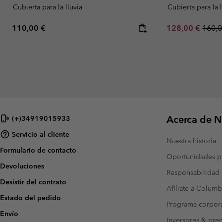
Cubierta para la lluvia
Cubierta para la 
Regular price:
Sale price:
Regul
110,00 €
128,00 €
160,0
Acerca de N
(+)34919015933
Servicio al cliente
Nuestra historia
Formulario de contacto
Oportunidades pr
Devoluciones
Responsabilidad 
Desistir del contrato
Afíliate a Columb
Estado del pedido
Programa corpora
Envío
Inversores & pre