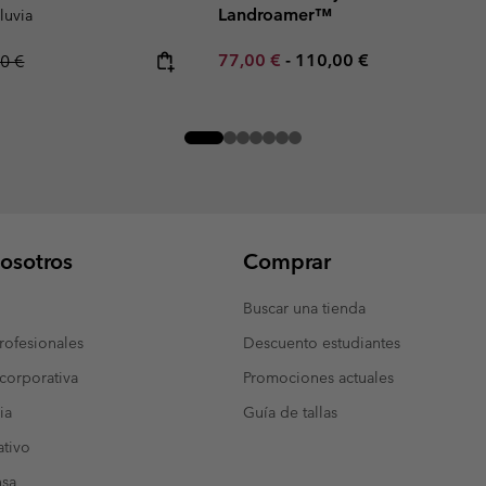
Landroamer™
lluvia
Minimum sale price:
Maximum price:
ar price:
77,00 €
-
110,00 €
0 €
osotros
Comprar
Buscar una tienda
ofesionales
Descuento estudiantes
corporativa
Promociones actuales
ia
Guía de tallas
tivo
nsa