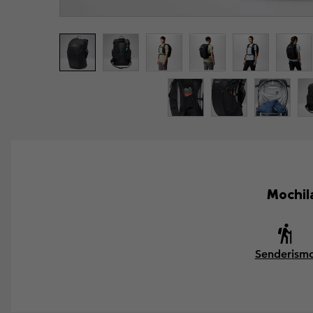
Mochil
Senderism