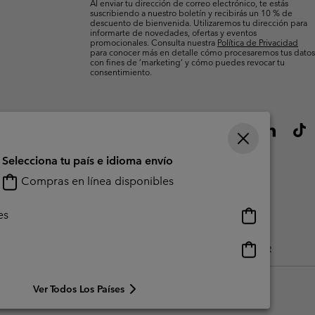
Al enviar tu dirección de correo electrónico, te estás
suscribiendo a nuestro boletín y recibirás un 10 % de
descuento de bienvenida. Utilizaremos tu dirección para
informarte de novedades, ofertas y eventos
promocionales. Consulta nuestra
Política de Privacidad
para conocer más en detalle cómo procesaremos tus datos
con fines de ’marketing’ y cómo puedes revocar tu
consentimiento.
Selecciona tu país e idioma envío
Compras en línea disponibles
Compras
es
en
línea
Compras
do Generado Por Los Usuarios
Impressum
Cookies
Public CBCR
disponibles
en
línea
Ver Todos Los Países
disponibles