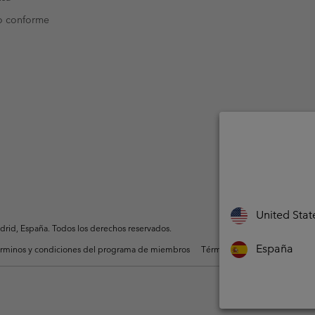
o conforme
United Stat
rid, España. Todos los derechos reservados.
España
rminos y condiciones del programa de miembros
Términos De Uso Del Conteni