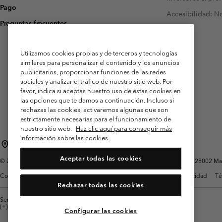
Pago
Accesibilidad: N
Preguntas frecuentes
Utilizamos cookies propias y de terceros y tecnologías
similares para personalizar el contenido y los anuncios
publicitarios, proporcionar funciones de las redes
sociales y analizar el tráfico de nuestro sitio web. Por
favor, indica si aceptas nuestro uso de estas cookies en
las opciones que te damos a continuación. Incluso si
rechazas las cookies, activaremos algunas que son
estrictamente necesarias para el funcionamiento de
nuestro sitio web.
Haz clic aquí para conseguir más
información sobre las cookies
España
Aceptar todas las cookies
©
2026
Columbia Sportswear Spain S.L.U. Avenida del Doctor Arce, 14, 28002 Mad
Condiciones de uso
Terminos de Venta
Garantía
Política de Privacidad
Té
Rechazar todas las cookies
Servicio al cliente: Lu. - Vi. de 9:00 a 13:00 y de 14:00 a 18:00
(+)34919015933
Configurar las cookies