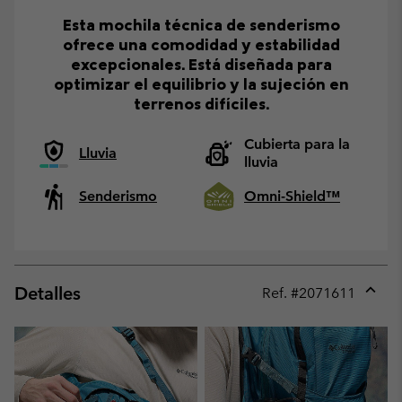
Esta mochila técnica de senderismo
ofrece una comodidad y estabilidad
excepcionales. Está diseñada para
optimizar el equilibrio y la sujeción en
terrenos difíciles.
Cubierta para la
Lluvia
lluvia
Senderismo
Omni-Shield™
Detalles
Ref. #
2071611
Expan
or
collap
sectio