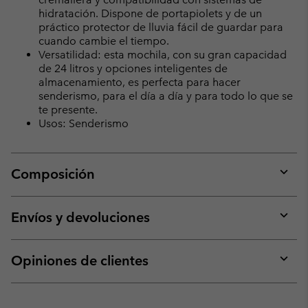
hidratación. Dispone de portapiolets y de un
práctico protector de lluvia fácil de guardar para
cuando cambie el tiempo.
Versatilidad: esta mochila, con su gran capacidad
de 24 litros y opciones inteligentes de
almacenamiento, es perfecta para hacer
senderismo, para el día a día y para todo lo que se
te presente.
Usos: Senderismo
Composición
Expan
or
collap
Envíos y devoluciones
sectio
Expan
or
collap
Opiniones de clientes
sectio
Expan
or
collap