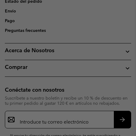
Estado del pedido
Envío
Pago
Preguntas frecuentes
Acerca de Nosotros
Comprar
Conéctate con nosotros
Suscríbete a nuestro boletín y recibe un 10 % de descuento en
tu primer pedido al gastar 120 € en artículos no rebajados.
Suscripción
de
correo
Suscri
electrónico
Al enviar tu dirección de correo electrónico, te estás suscribiendo a