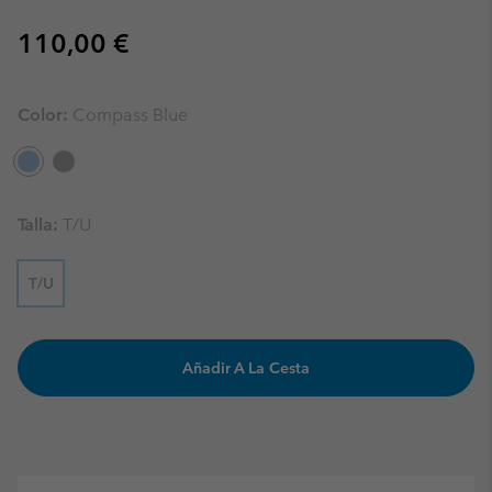
Regular price:
110,00 €
Color:
Compass Blue
Talla:
T/U
T/U
Añadir A La Cesta