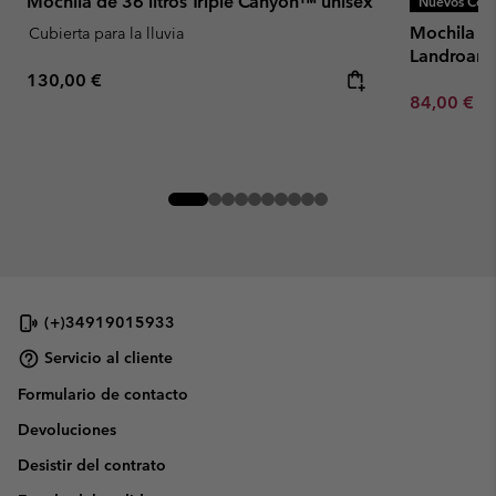
Mochila de 36 litros Triple Canyon™ unisex
Nuevos Colo
Mochila un
Cubierta para la lluvia
Landroame
Regular price:
130,00 €
Minimum sa
84,00 €
-
(+)34919015933
Servicio al cliente
Formulario de contacto
Devoluciones
Desistir del contrato