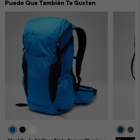
Puede Que También Te Gusten
sectio