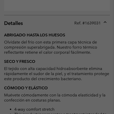
Detalles
Ref. #
1639031
Expan
or
ABRIGADO HASTA LOS HUESOS
collap
Olvídate del frío con esta primera capa técnica de
sectio
compresión superabrigada. Nuestro forro térmico
reflectante retiene el calor corporal fácilmente.
SECO Y FRESCO
El tejido con alta capacidad hidroabsorbente elimina
rápidamente el sudor de la piel, y el tratamiento protege
este producto del crecimiento bacteriano.
CÓMODO Y ELÁSTICO
Muévete cómodamente con la cómoda elasticidad y la
confección en costuras planas.
4-way comfort stretch