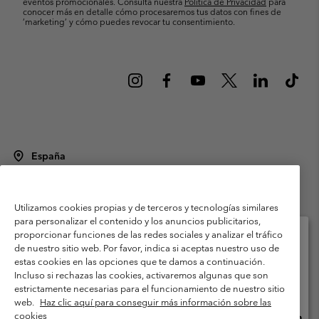
eventos promocionales. Consulta nuestra
Política de Privacidad
para
conocer más en detalle cómo procesaremos tus datos con fines de
’marketing’ y cómo puedes revocar tu consentimiento.
España
©
2026
Columbia Sportswear Spain S.L.U. Avenida del Doctor Arce, 14,
28002 Madrid, España. Todos los derechos reservados.
Utilizamos cookies propias y de terceros y tecnologías similares
Condiciones de uso
Terminos de Venta
Garantía
para personalizar el contenido y los anuncios publicitarios,
Política de Privacidad
proporcionar funciones de las redes sociales y analizar el tráfico
de nuestro sitio web. Por favor, indica si aceptas nuestro uso de
Términos y condiciones del programa de miembros
estas cookies en las opciones que te damos a continuación.
Selecciona tu país e idioma envío
Incluso si rechazas las cookies, activaremos algunas que son
Términos De Uso Del Contenido Generado Por Los Usuarios
Compras en línea disponibles
estrictamente necesarias para el funcionamiento de nuestro sitio
Impressum
Cookies
Public CBCR
web.
Haz clic aquí para conseguir más información sobre las
cookies