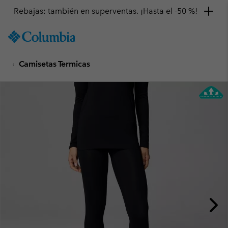
Rebajas: también en superventas. ¡Hasta el -50 %!
SKIP
Columbia
TO
Sportswear
CONTENT
Camisetas Termicas
SKIP
TO
MAIN
NAV
SKIP
TO
SEARCH