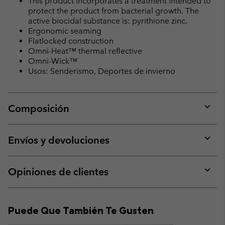
This product incorporates a treatment intended to
protect the product from bacterial growth. The
active biocidal substance is: pyrithione zinc.
Ergonomic seaming
Flatlocked construction
Omni-Heat™ thermal reflective
Omni-Wick™
Usos: Senderismo, Deportes de invierno
Composición
Expan
or
collap
Envíos y devoluciones
sectio
Expan
or
collap
Opiniones de clientes
sectio
Expan
or
collap
Puede Que También Te Gusten
sectio