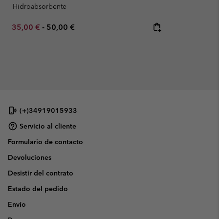
Hidroabsorbente
Minimum sale price:
Maximum price:
35,00 €
-
50,00 €
(+)34919015933
Servicio al cliente
Formulario de contacto
Devoluciones
Desistir del contrato
Estado del pedido
Envío