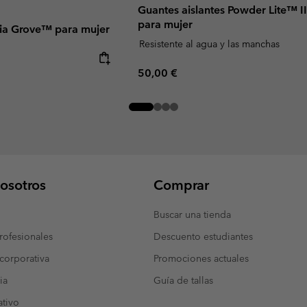
Guantes aislantes Powder Lite™ II
para mujer
ia Grove™ para mujer
Resistente al agua y las manchas
Regular price:
50,00 €
osotros
Comprar
Buscar una tienda
ofesionales
Descuento estudiantes
corporativa
Promociones actuales
ia
Guía de tallas
tivo