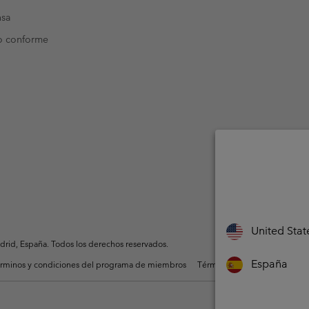
nsa
o conforme
United Stat
rid, España. Todos los derechos reservados.
España
rminos y condiciones del programa de miembros
Términos De Uso Del Conteni