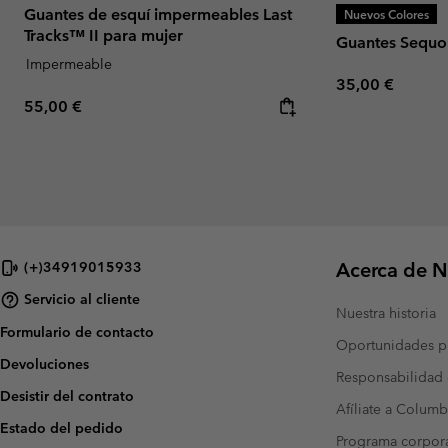
Guantes de esquí impermeables Last
Nuevos Colores
Tracks™ II para mujer
Guantes Sequo
Impermeable
Regular price:
35,00 €
Regular price:
55,00 €
Acerca de N
(+)34919015933
Servicio al cliente
Nuestra historia
Formulario de contacto
Oportunidades pr
Devoluciones
Responsabilidad 
Desistir del contrato
Afíliate a Columb
Estado del pedido
Programa corpora