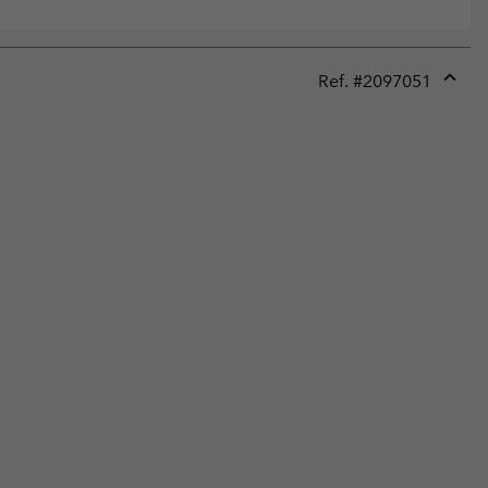
Ref. #
2097051
Expan
or
collap
sectio