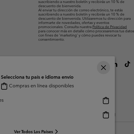
suscribiendo a nuestro boletín y recibirás un 10 % de
descuento de bienvenida.
Al enviar tu dirección de correo electrónico, te estás
suscribiendo a nuestro boletín y recibirás un 10 % de
descuento de bienvenida. Utilizaremos tu dirección para
informarte de novedades, ofertas y eventos
promocionales. Consulta nuestra
Política de Privacidad
para conocer más en detalle cómo procesaremos tus datos
con fines de ’marketing’ y cómo puedes revocar tu
consentimiento.
Selecciona tu país e idioma envío
Compras en línea disponibles
Compras
es
en
línea
Compras
do Generado Por Los Usuarios
Impressum
Cookies
Public CBCR
disponibles
en
línea
Ver Todos Los Países
disponibles