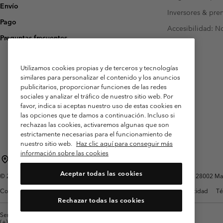
Envío
Inversores & pre
Pago
Accesibilidad: N
Preguntas frecuentes
Utilizamos cookies propias y de terceros y tecnologías
similares para personalizar el contenido y los anuncios
publicitarios, proporcionar funciones de las redes
sociales y analizar el tráfico de nuestro sitio web. Por
favor, indica si aceptas nuestro uso de estas cookies en
las opciones que te damos a continuación. Incluso si
rechazas las cookies, activaremos algunas que son
estrictamente necesarias para el funcionamiento de
nuestro sitio web.
Haz clic aquí para conseguir más
información sobre las cookies
España
Aceptar todas las cookies
©
2026
Columbia Sportswear Spain S.L.U. Avenida del Doctor Arce, 14, 28002 Mad
Condiciones de uso
Terminos de Venta
Garantía
Política de Privacidad
Té
Rechazar todas las cookies
Servicio al cliente: Lu. - Vi. de 9:00 a 13:00 y de 14:00 a 18:00
(+)34919015933