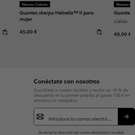
Nuevos Colores
Nuevos Col
Guantes sherpa Helvetia™ II para
Guantes A
mujer
Cálido
Regular price:
45,00 €
Regular p
40,00 €
Conéctate con nosotros
Suscríbete a nuestro boletín y recibe un 10 % de
descuento en tu primer pedido al gastar 120 € en
artículos no rebajados.
Suscripción
de
correo
Susc
electrónico
Al enviar tu dirección de correo electrónico, te estás