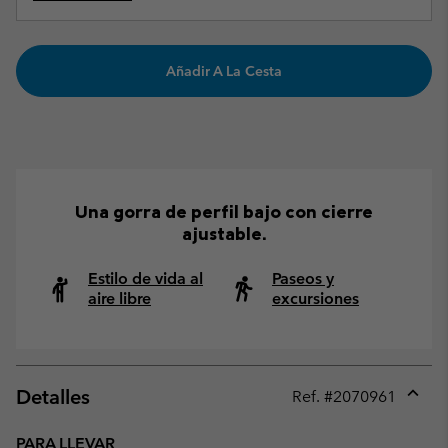
Añadir A La Cesta
Una gorra de perfil bajo con cierre
ajustable.
Estilo de vida al
Paseos y
aire libre
excursiones
Detalles
Ref. #
2070961
Expan
or
PARA LLEVAR