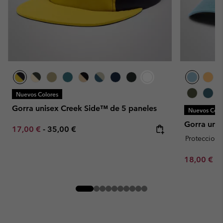
Nuevos Colores
Gorra unisex Creek Side™ de 5 paneles
Nuevos Colo
Gorra unis
Minimum sale price:
Maximum price:
17,00 €
-
35,00 €
Proteccion 
Minimum sa
18,00 €
-