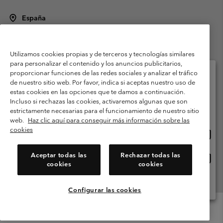
España
©
2026
Columbia Sportswear Spain S.L.U. Avenida del Doctor Arce, 14,
28002 Madrid, España. Todos los derechos reservados.
Utilizamos cookies propias y de terceros y tecnologías similares
Condiciones de uso
Terminos de Venta
Garantía
para personalizar el contenido y los anuncios publicitarios,
Política de Privacidad
proporcionar funciones de las redes sociales y analizar el tráfico
de nuestro sitio web. Por favor, indica si aceptas nuestro uso de
Términos y condiciones del programa de miembros
estas cookies en las opciones que te damos a continuación.
Selecciona tu país e idioma envío
Incluso si rechazas las cookies, activaremos algunas que son
Términos De Uso Del Contenido Generado Por Los Usuarios
Compras en línea disponibles
estrictamente necesarias para el funcionamiento de nuestro sitio
Impressum
Cookies
Public CBCR
web.
Haz clic aquí para conseguir más información sobre las
cookies
Comp
United States
en
Servicio al cliente: Lu. - Vi. de 9:00 a 13:00 y de 14:00 a 18:00
(+)34919015933
línea
Aceptar todas las
Rechazar todas las
Comp
España
dispon
cookies
cookies
en
línea
Ver Todos Los Países
dispon
Configurar las cookies
Menu
Buscar
Iniciar
Mini