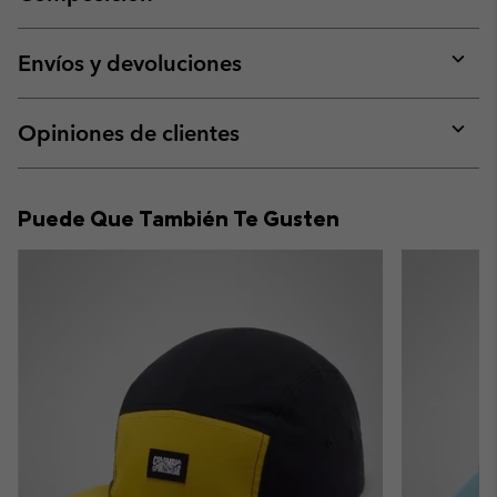
Expan
or
collap
Envíos y devoluciones
sectio
Expan
or
collap
Opiniones de clientes
sectio
Expan
or
collap
Puede Que También Te Gusten
sectio