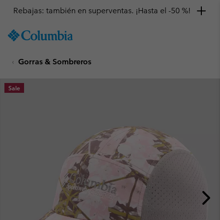
Rebajas: también en superventas. ¡Hasta el -50 %!
SKIP
Columbia
TO
Sportswear
CONTENT
Gorras & Sombreros
SKIP
TO
MAIN
Sale
NAV
SKIP
TO
SEARCH