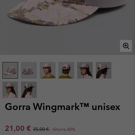
Gorra Wingmark™ unisex
Sale price:
Regular price:
21,00 €
35,00 €
Ahorra 40%