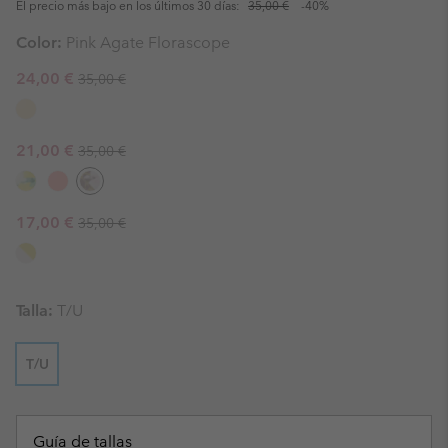
El precio más bajo en los últimos 30 días:
35,00 €
-40%
Color:
Pink Agate Florascope
Regular price:
Sale price:
24,00 €
35,00 €
Regular price:
Sale price:
21,00 €
35,00 €
Regular price:
Sale price:
17,00 €
35,00 €
Talla:
T/U
T/U
Guía de tallas