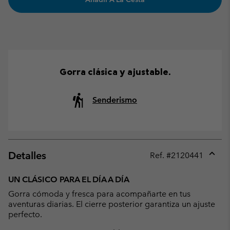
Gorra clásica y ajustable.
Senderismo
Detalles
Ref. #
2120441
Expan
or
UN CLÁSICO PARA EL DÍA A DÍA
collap
Gorra cómoda y fresca para acompañarte en tus
sectio
aventuras diarias. El cierre posterior garantiza un ajuste
perfecto.