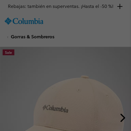
Rebajas: también en superventas. ¡Hasta el -50 %!
SKIP
Columbia
TO
Sportswear
CONTENT
Gorras & Sombreros
SKIP
TO
MAIN
Sale
NAV
SKIP
TO
SEARCH