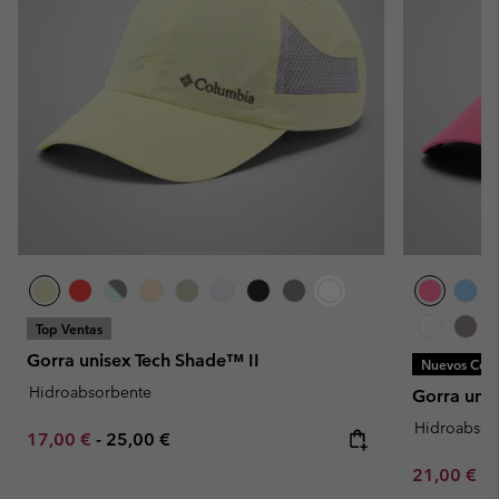
Top Ventas
Gorra unisex Tech Shade™ II
Nuevos Colo
Hidroabsorbente
Gorra unis
Hidroabsor
Minimum sale price:
Maximum price:
17,00 €
-
25,00 €
Minimum sa
21,00 €
-