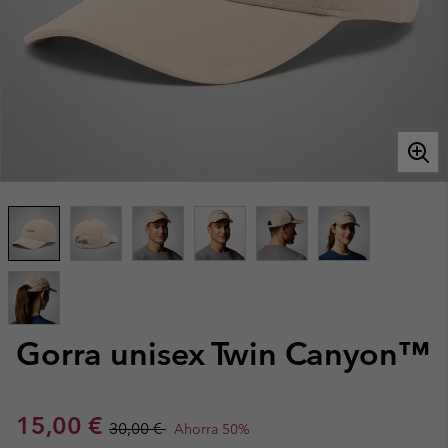
Gorra unisex Twin Canyon™
Sale price:
Regular price:
15,00 €
30,00 €
Ahorra 50%