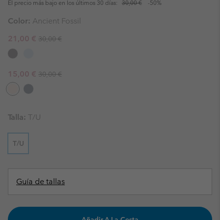
El precio más bajo en los últimos 30 días:
30,00 €
-50%
Color:
Ancient Fossil
Regular price:
Sale price:
21,00 €
30,00 €
Regular price:
Sale price:
15,00 €
30,00 €
Talla:
T/U
T/U
Guía de tallas
Añadir A La Cesta