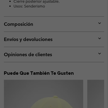
Cierre posterior ajustable.
Usos: Senderismo
Composición
Expan
or
collap
Envíos y devoluciones
sectio
Expan
or
collap
Opiniones de clientes
sectio
Expan
or
collap
Puede Que También Te Gusten
sectio