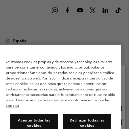
España
©
2026
Columbia Sportswear Spain S.L.U. Avenida del Doctor Arce, 14,
28002 Madrid, España. Todos los derechos reservados.
Utilizamos cookies propias y de terceros y tecnologías similares
Condiciones de uso
Terminos de Venta
Garantía
para personalizar el contenido y los anuncios publicitarios,
Política de Privacidad
proporcionar funciones de las redes sociales y analizar el tráfico
de nuestro sitio web. Por favor, indica si aceptas nuestro uso de
Términos y condiciones del programa de miembros
estas cookies en las opciones que te damos a continuación.
Selecciona tu país e idioma envío
Incluso si rechazas las cookies, activaremos algunas que son
Términos De Uso Del Contenido Generado Por Los Usuarios
Compras en línea disponibles
estrictamente necesarias para el funcionamiento de nuestro sitio
Impressum
Cookies
Public CBCR
web.
Haz clic aquí para conseguir más información sobre las
cookies
Comp
United States
en
Servicio al cliente: Lu. - Vi. de 9:00 a 13:00 y de 14:00 a 18:00
(+)34919015933
línea
Aceptar todas las
Rechazar todas las
Comp
España
dispon
cookies
cookies
en