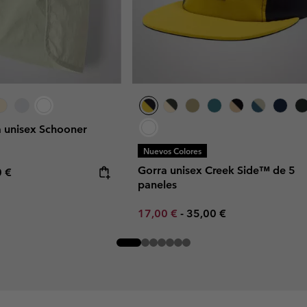
a unisex Schooner
Nuevos Colores
Gorra unisex Creek Side™ de 5
rice:
mum price:
0 €
paneles
Minimum sale price:
Maximum price:
17,00 €
-
35,00 €