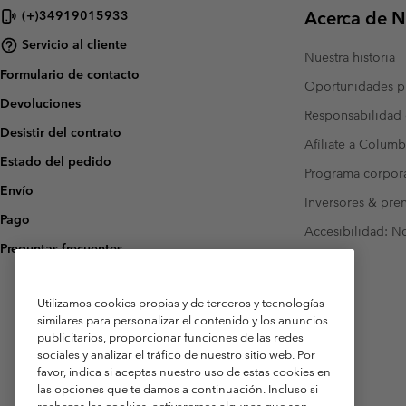
Acerca de N
(+)34919015933
Servicio al cliente
Nuestra historia
Formulario de contacto
Oportunidades pr
Devoluciones
Responsabilidad 
Desistir del contrato
Afíliate a Columb
Estado del pedido
Programa corpora
Envío
Inversores & pre
Pago
Accesibilidad: N
Preguntas frecuentes
Utilizamos cookies propias y de terceros y tecnologías
similares para personalizar el contenido y los anuncios
publicitarios, proporcionar funciones de las redes
sociales y analizar el tráfico de nuestro sitio web. Por
favor, indica si aceptas nuestro uso de estas cookies en
las opciones que te damos a continuación. Incluso si