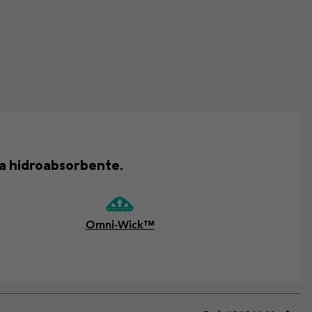
ía hidroabsorbente.
Omni-Wick™