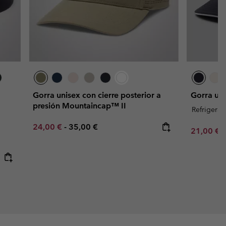
Gorra unisex con cierre posterior a
Gorra uni
presión Mountaincap™ II
Refrigeran
Minimum sale price:
Maximum price:
24,00 €
-
35,00 €
Minimum s
21,00 €