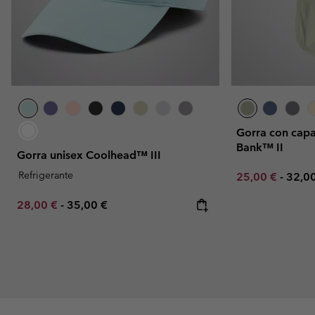
Gorra con cap
Bank™ II
Gorra unisex Coolhead™ III
Refrigerante
Minimum sale p
Maxi
25,00 €
-
32,0
Minimum sale price:
Maximum price:
28,00 €
-
35,00 €