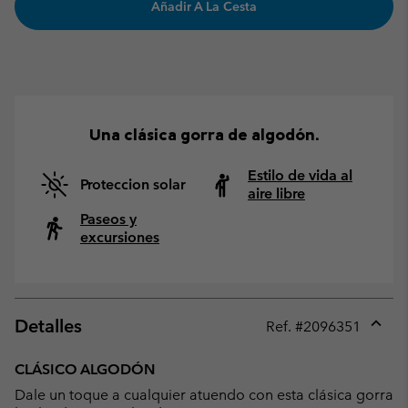
Añadir A La Cesta
Una clásica gorra de algodón.
Estilo de vida al
Proteccion solar
aire libre
Paseos y
excursiones
Detalles
Ref. #
2096351
Expan
or
CLÁSICO ALGODÓN
collap
Dale un toque a cualquier atuendo con esta clásica gorra
sectio