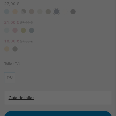
27,00 €
Regular price:
Sale price:
21,00 €
27,00 €
Regular price:
Sale price:
18,00 €
27,00 €
Talla:
T/U
T/U
Guía de tallas