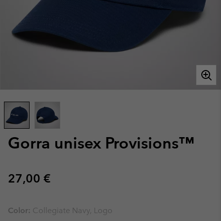
Gorra unisex Provisions™
Regular price:
27,00 €
Color:
Collegiate Navy, Logo