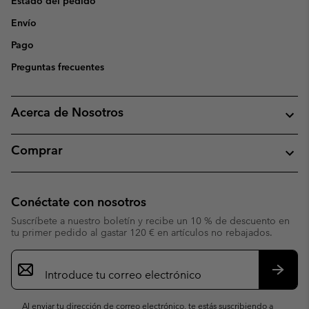
Estado del pedido
Envío
Pago
Preguntas frecuentes
Acerca de Nosotros
Comprar
Conéctate con nosotros
Suscríbete a nuestro boletín y recibe un 10 % de descuento en
tu primer pedido al gastar 120 € en artículos no rebajados.
Suscripción
de
correo
Suscri
electrónico
Al enviar tu dirección de correo electrónico, te estás suscribiendo a