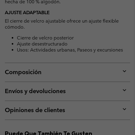
hecha de 100 % algodón.
AJUSTE ADAPTABLE
El cierre de velcro ajustable ofrece un ajuste flexible
cómodo.
Cierre de velcro posterior
Ajuste desestructurado
Usos: Actividades urbanas, Paseos y excursiones
Composición
Expan
or
collap
Envíos y devoluciones
sectio
Expan
or
collap
Opiniones de clientes
sectio
Expan
or
collap
Puede Que También Te Gusten
sectio