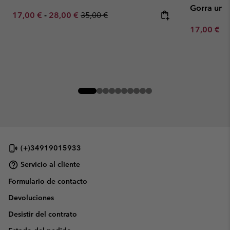
Gorra uni
Minimum sale price:
Maximum sale price:
Regular price:
17,00 €
-
28,00 €
35,00 €
Minimum sa
17,00 €
-
(+)34919015933
Servicio al cliente
Formulario de contacto
Devoluciones
Desistir del contrato