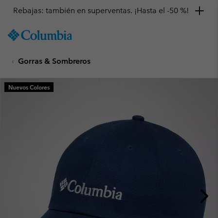
Rebajas: también en superventas. ¡Hasta el -50 %!
SKIP
Columbia
TO
Sportswear
CONTENT
Gorras & Sombreros
SKIP
TO
MAIN
Nuevos Colores
NAV
SKIP
TO
SEARCH