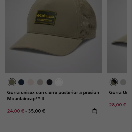
Gorra unisex con cierre posterior a presión
Gorra Uni
Mountaincap™ II
Minimum sa
28,00 €
-
Minimum sale price:
Maximum price:
24,00 €
-
35,00 €