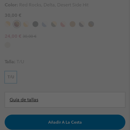
Color:
Red Rocks, Delta, Desert Side Hit
30,00 €
Regular price:
Sale price:
24,00 €
30,00 €
Talla:
T/U
T/U
Guía de tallas
Añadir A La Cesta