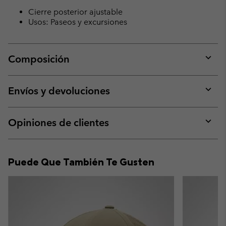
Cierre posterior ajustable
Usos: Paseos y excursiones
Composición
Expan
or
collap
Envíos y devoluciones
sectio
Expan
or
collap
Opiniones de clientes
sectio
Expan
or
collap
Puede Que También Te Gusten
sectio