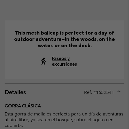
This mesh ballcap is perfect for a day of
outdoor adventure—in the woods, on the
water, or on the deck.
Paseos y
excursiones
Detalles
Ref. #
1652541
Expan
or
GORRA CLÁSICA
collap
Esta gorra de malla es perfecta para un día de aventuras
sectio
al aire libre, ya sea en el bosque, sobre el agua o en
cubierta.