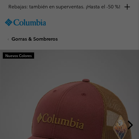
Rebajas: también en superventas. ¡Hasta el -50 %!
SKIP
Columbia
TO
Sportswear
CONTENT
Gorras & Sombreros
SKIP
TO
MAIN
Nuevos Colores
NAV
SKIP
TO
SEARCH