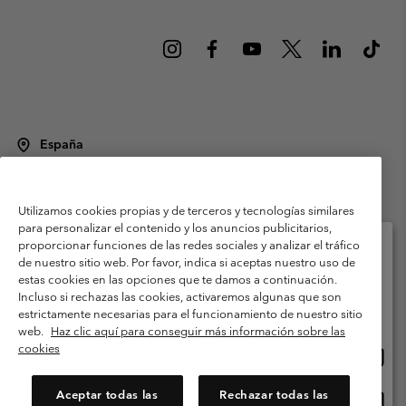
España
©
2026
Columbia Sportswear Spain S.L.U. Avenida del Doctor Arce, 14,
28002 Madrid, España. Todos los derechos reservados.
Utilizamos cookies propias y de terceros y tecnologías similares
Condiciones de uso
Terminos de Venta
Garantía
para personalizar el contenido y los anuncios publicitarios,
Política de Privacidad
proporcionar funciones de las redes sociales y analizar el tráfico
de nuestro sitio web. Por favor, indica si aceptas nuestro uso de
Términos y condiciones del programa de miembros
estas cookies en las opciones que te damos a continuación.
Selecciona tu país e idioma envío
Incluso si rechazas las cookies, activaremos algunas que son
Términos De Uso Del Contenido Generado Por Los Usuarios
Compras en línea disponibles
estrictamente necesarias para el funcionamiento de nuestro sitio
Impressum
Cookies
Public CBCR
web.
Haz clic aquí para conseguir más información sobre las
cookies
Comp
United States
en
Servicio al cliente: Lu. - Vi. de 9:00 a 13:00 y de 14:00 a 18:00
(+)34919015933
línea
Aceptar todas las
Rechazar todas las
Comp
España