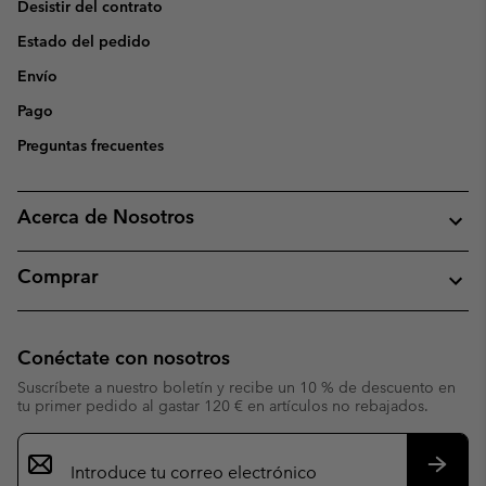
Desistir del contrato
Estado del pedido
Envío
Pago
Preguntas frecuentes
Acerca de Nosotros
Comprar
Conéctate con nosotros
Suscríbete a nuestro boletín y recibe un 10 % de descuento en
tu primer pedido al gastar 120 € en artículos no rebajados.
Suscripción
de