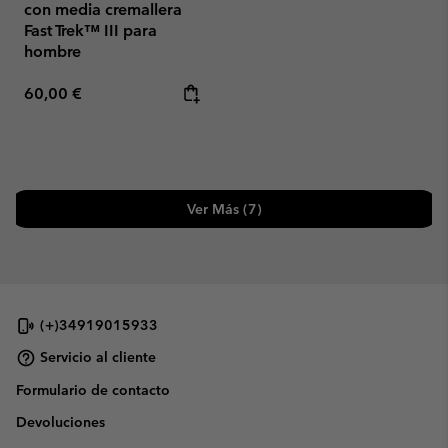
con media cremallera
Fast Trek™ III para
hombre
Regular price:
60,00 €
Ver Más (7)
(+)34919015933
Servicio al cliente
Formulario de contacto
Devoluciones