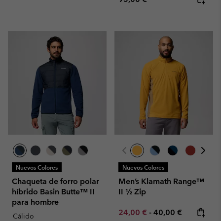
Nuevos Colores
Nuevos Colores
Chaqueta de forro polar
Men’s Klamath Range™
híbrido Basin Butte™ II
II ½ Zip
para hombre
Minimum sale price:
Maximum price:
24,00 €
-
40,00 €
Cálido