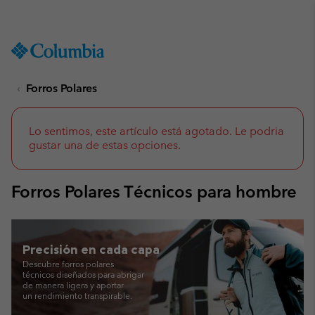
Consigue un 10 % de descuento
SKIP
Columbia
TO
Sportswear
CONTENT
Forros Polares
SKIP
TO
MAIN
NAV
Lo sentimos, este artículo está agotado. Le podria
gustar una de estas opciones.
SKIP
TO
SEARCH
Forros Polares Técnicos para hombre
Precisión
en cada capa
Descubre forros polares
técnicos diseñados
para abrigar
de manera ligera y aportar
un rendimiento transpirable.