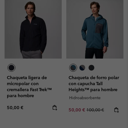
Chaqueta ligera de
Chaqueta de forro polar
micropolar con
con capucha Tall
cremallera Fast Trek™
Heights™ para hombre
para hombre
Hidroabsorbente
Regular price:
50,00 €
Sale price:
Regular price:
50,00 €
100,00 €