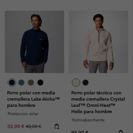
Forro polar con media
Forro polar técnico con
cremallera Lake Aloha™
media cremallera Crystal
para hombre
Leaf™ Omni-Heat™
Helix para hombre
Proteccion solar
Hidroabsorbente
Sale price:
Regular price:
32,00 €
40,00 €
Regular price:
95,00 €