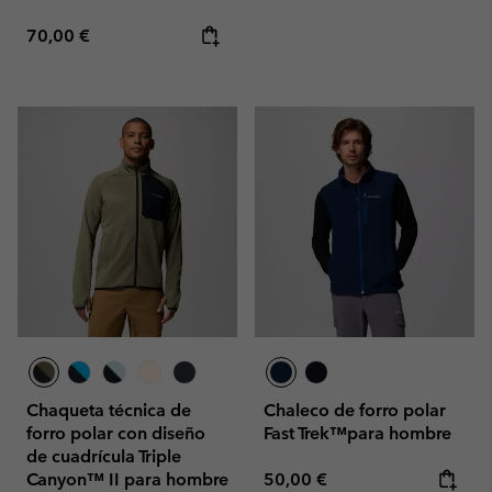
Regular price:
70,00 €
Chaqueta técnica de
Chaleco de forro polar
forro polar con diseño
Fast Trek™para hombre
de cuadrícula Triple
Regular price:
Canyon™ II para hombre
50,00 €