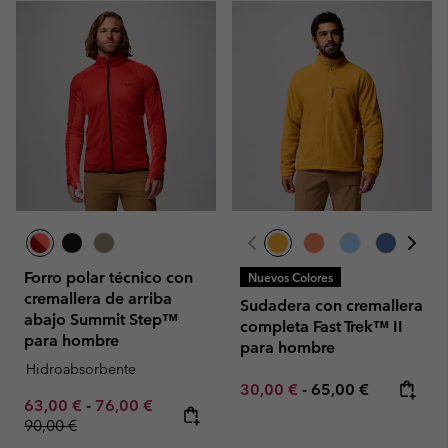
Forro polar técnico con
Nuevos Colores
cremallera de arriba
Sudadera con cremallera
abajo Summit Step™
completa Fast Trek™ II
para hombre
para hombre
Hidroabsorbente
Minimum sale price:
Maximum price:
30,00 €
-
65,00 €
Minimum sale price:
Maximum sale price:
Regular price:
63,00 €
-
76,00 €
90,00 €