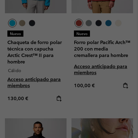
Nuevo
Nuevo
Chaqueta de forro polar
Forro polar Pacific Arch™
técnica con capucha
200 con media
Arctic Crest™ II para
cremallera para hombre
hombre
Acceso anticipado para
Cálido
miembros
Acceso anticipado para
Regular price:
miembros
100,00 €
Regular price:
130,00 €