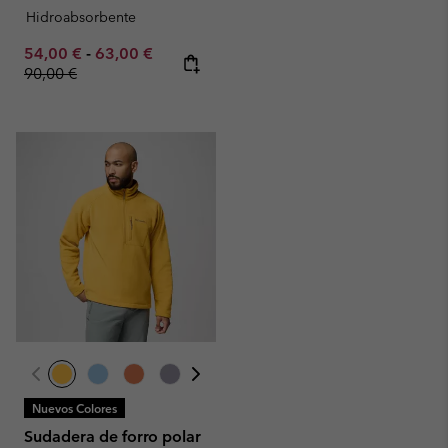
Hidroabsorbente
Minimum sale price:
Maximum sale price:
Regular price:
54,00 €
-
63,00 €
90,00 €
Nuevos Colores
Sudadera de forro polar