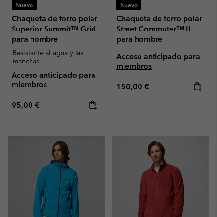
Nuevo
Nuevo
Chaqueta de forro polar
Chaqueta de forro polar
Superior Summit™ Grid
Street Commuter™ II
para hombre
para hombre
Resistente al agua y las
Acceso anticipado para
manchas
miembros
Acceso anticipado para
miembros
Regular price:
150,00 €
Regular price:
95,00 €