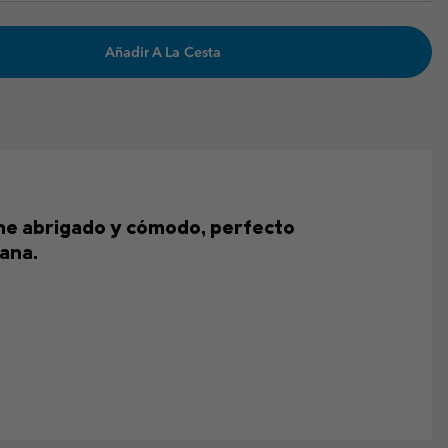
Añadir A La Cesta
iene abrigado y cómodo, perfecto
bana.