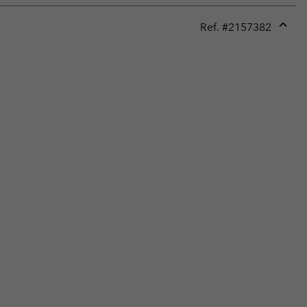
Ref. #
2157382
Expan
or
collap
sectio