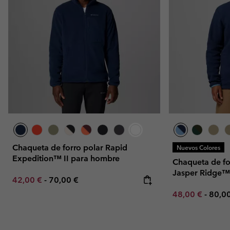
Chaqueta de forro polar Rapid
Nuevos Colores
Expedition™ II para hombre
Chaqueta de fo
Jasper Ridge™
Minimum sale price:
Maximum price:
42,00 €
-
70,00 €
Minimum sale p
Maxi
48,00 €
-
80,0