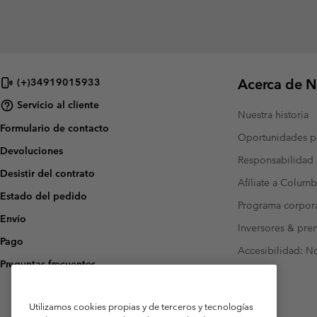
Acerca de N
(+)34919015933
Servicio al cliente
Nuestra historia
Formulario de contacto
Oportunidades pr
Devoluciones
Responsabilidad 
Desistir del contrato
Afíliate a Columb
Estado del pedido
Programa corpora
Envío
Inversores & pre
Pago
Accesibilidad: N
Preguntas frecuentes
Utilizamos cookies propias y de terceros y tecnologías