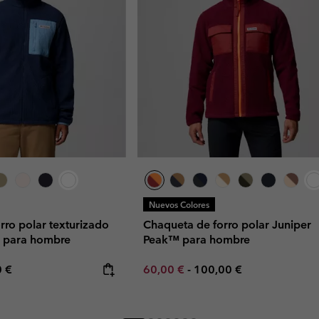
Nuevos Colores
rro polar texturizado
Chaqueta de forro polar Juniper
 para hombre
Peak™ para hombre
rice:
mum price:
Minimum sale price:
Maximum price:
0 €
60,00 €
-
100,00 €