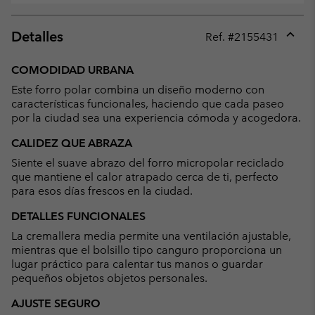
Detalles
Ref. #
2155431
Expan
or
COMODIDAD URBANA
collap
Este forro polar combina un diseño moderno con
sectio
características funcionales, haciendo que cada paseo
por la ciudad sea una experiencia cómoda y acogedora.
CALIDEZ QUE ABRAZA
Siente el suave abrazo del forro micropolar reciclado
que mantiene el calor atrapado cerca de ti, perfecto
para esos días frescos en la ciudad.
DETALLES FUNCIONALES
La cremallera media permite una ventilación ajustable,
mientras que el bolsillo tipo canguro proporciona un
lugar práctico para calentar tus manos o guardar
pequeños objetos objetos personales.
AJUSTE SEGURO