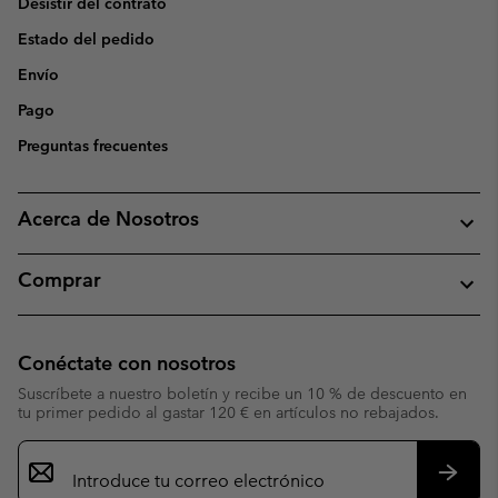
Desistir del contrato
Estado del pedido
Envío
Pago
Preguntas frecuentes
Acerca de Nosotros
Comprar
Conéctate con nosotros
Suscríbete a nuestro boletín y recibe un 10 % de descuento en
tu primer pedido al gastar 120 € en artículos no rebajados.
Suscripción
de
correo
Suscri