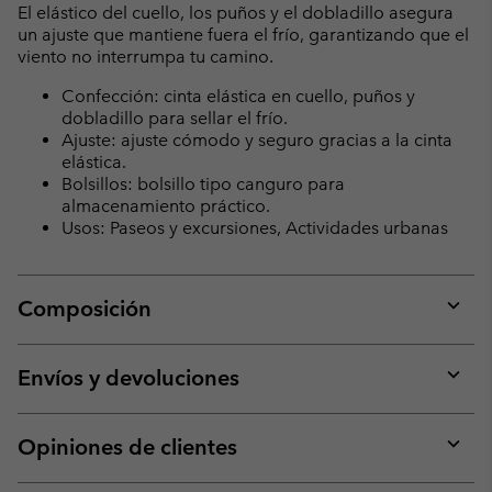
El elástico del cuello, los puños y el dobladillo asegura
un ajuste que mantiene fuera el frío, garantizando que el
viento no interrumpa tu camino.
Confección: cinta elástica en cuello, puños y
dobladillo para sellar el frío.
Ajuste: ajuste cómodo y seguro gracias a la cinta
elástica.
Bolsillos: bolsillo tipo canguro para
almacenamiento práctico.
Usos: Paseos y excursiones, Actividades urbanas
Composición
Expan
or
collap
Envíos y devoluciones
sectio
Expan
or
collap
Opiniones de clientes
sectio
Expan
or