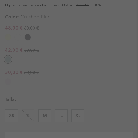
El precio más bajo en los últimos 30 días:
60,00 €
-30%
Color:
Crushed Blue
Regular price:
Sale price:
48,00 €
60,00 €
Regular price:
Sale price:
42,00 €
60,00 €
Regular price:
Sale price:
30,00 €
60,00 €
Talla:
XS
S
M
L
XL