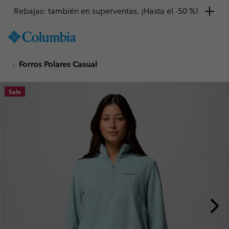
Rebajas: también en superventas. ¡Hasta el -50 %!
SKIP
Columbia
TO
Sportswear
CONTENT
Forros Polares Casual
SKIP
TO
MAIN
Sale
NAV
SKIP
TO
SEARCH