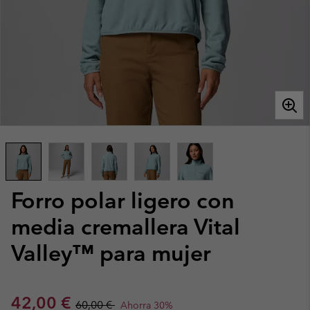
Forro polar ligero con
media cremallera Vital
Valley™ para mujer
Sale price:
Regular price:
42,00 €
60,00 €
Ahorra 30%