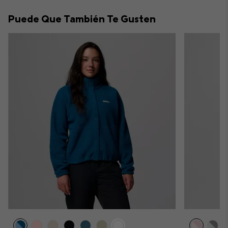
collap
Puede Que También Te Gusten
sectio