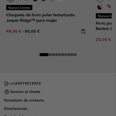
Nuevos Colores
Chaqueta de forro polar texturizado
Nuevos Colo
Jasper Ridge™ para mujer
Forro pola
Benton Sp
Minimum sale price:
Maximum price:
48,00 €
-
80,00 €
Minimum sa
25,00 €
-
(+)34919015933
Servicio al cliente
Formulario de contacto
Devoluciones