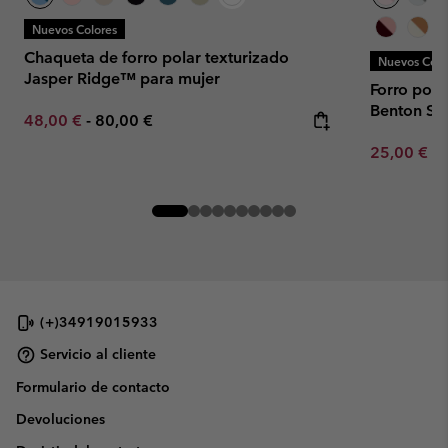
Nuevos Colores
Chaqueta de forro polar texturizado
Nuevos Colo
Jasper Ridge™ para mujer
Forro pola
Benton Sp
Minimum sale price:
Maximum price:
48,00 €
-
80,00 €
Minimum sa
25,00 €
-
(+)34919015933
Servicio al cliente
Formulario de contacto
Devoluciones