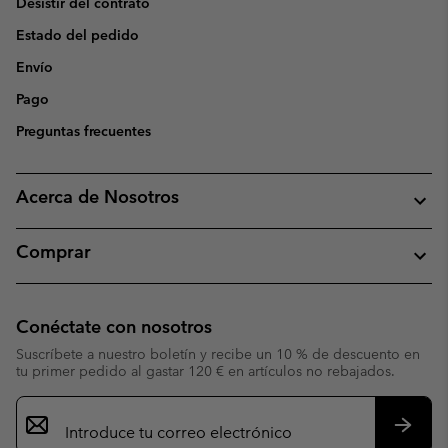
Desistir del contrato
Estado del pedido
Envío
Pago
Preguntas frecuentes
Acerca de Nosotros
Comprar
Conéctate con nosotros
Suscríbete a nuestro boletín y recibe un 10 % de descuento en
tu primer pedido al gastar 120 € en artículos no rebajados.
Suscripción
de
correo
Suscri