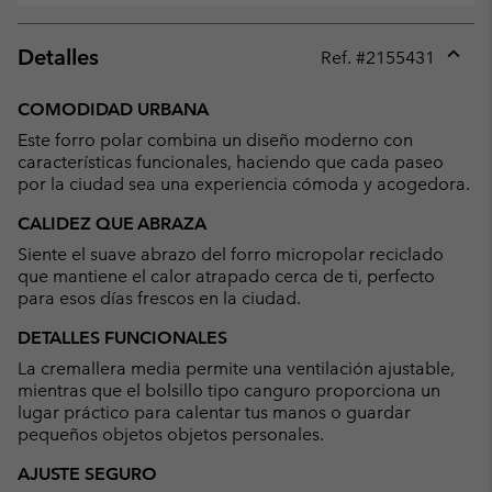
Detalles
Ref. #
2155431
Expan
or
COMODIDAD URBANA
collap
Este forro polar combina un diseño moderno con
sectio
características funcionales, haciendo que cada paseo
por la ciudad sea una experiencia cómoda y acogedora.
CALIDEZ QUE ABRAZA
Siente el suave abrazo del forro micropolar reciclado
que mantiene el calor atrapado cerca de ti, perfecto
para esos días frescos en la ciudad.
DETALLES FUNCIONALES
La cremallera media permite una ventilación ajustable,
mientras que el bolsillo tipo canguro proporciona un
lugar práctico para calentar tus manos o guardar
pequeños objetos objetos personales.
AJUSTE SEGURO