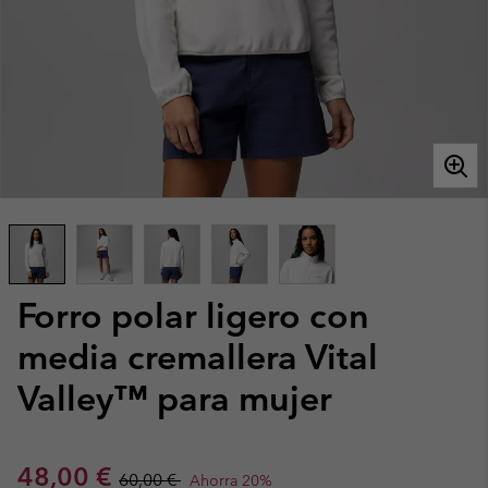
Forro polar ligero con
media cremallera Vital
Valley™ para mujer
Sale price:
Regular price:
48,00 €
60,00 €
Ahorra 20%