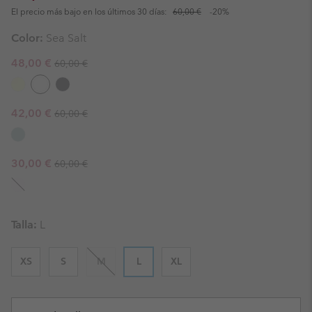
El precio más bajo en los últimos 30 días:
60,00 €
-20%
Color:
Sea Salt
Regular price:
Sale price:
48,00 €
60,00 €
Regular price:
Sale price:
42,00 €
60,00 €
Regular price:
Sale price:
30,00 €
60,00 €
Talla:
L
XS
S
M
L
XL