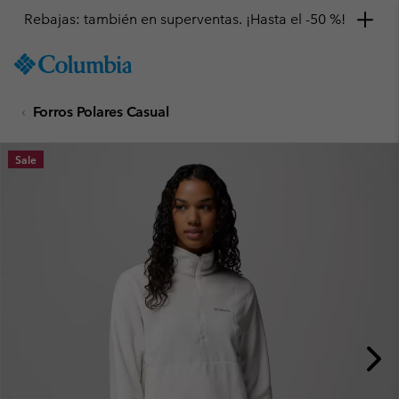
Rebajas: también en superventas. ¡Hasta el -50 %!
SKIP
Columbia
TO
Sportswear
CONTENT
Forros Polares Casual
SKIP
TO
MAIN
Sale
NAV
SKIP
TO
SEARCH