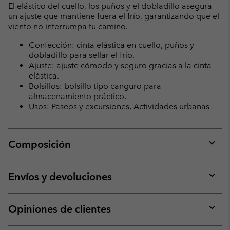
El elástico del cuello, los puños y el dobladillo asegura
un ajuste que mantiene fuera el frío, garantizando que el
viento no interrumpa tu camino.
Confección: cinta elástica en cuello, puños y
dobladillo para sellar el frío.
Ajuste: ajuste cómodo y seguro gracias a la cinta
elástica.
Bolsillos: bolsillo tipo canguro para
almacenamiento práctico.
Usos: Paseos y excursiones, Actividades urbanas
Composición
Expan
or
collap
Envíos y devoluciones
sectio
Expan
or
collap
Opiniones de clientes
sectio
Expan
or