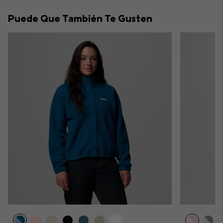
collap
Puede Que También Te Gusten
sectio