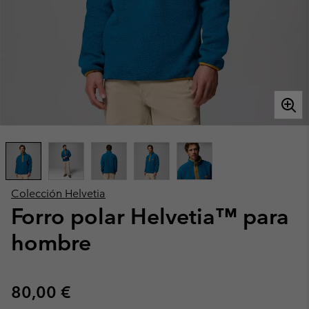
Colección Helvetia
Forro polar Helvetia™ para
hombre
Regular price:
80,00 €