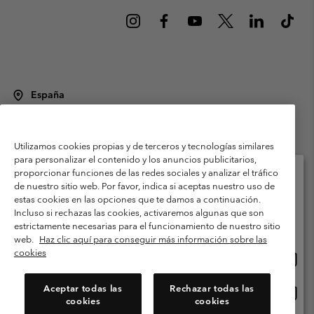
España
©
2026
Columbia Sportswear Spain S.L.U. Avenida del Doctor Arce, 14,
28002 Madrid, España. Todos los derechos reservados.
Utilizamos cookies propias y de terceros y tecnologías similares
Condiciones de uso
Terminos de Venta
Garantía
para personalizar el contenido y los anuncios publicitarios,
Política de Privacidad
proporcionar funciones de las redes sociales y analizar el tráfico
de nuestro sitio web. Por favor, indica si aceptas nuestro uso de
Términos y condiciones del programa de miembros
estas cookies en las opciones que te damos a continuación.
Selecciona tu país e idioma envío
Incluso si rechazas las cookies, activaremos algunas que son
Términos De Uso Del Contenido Generado Por Los Usuarios
Compras en línea disponibles
estrictamente necesarias para el funcionamiento de nuestro sitio
Impressum
Cookies
Public CBCR
web.
Haz clic aquí para conseguir más información sobre las
cookies
Comp
United States
en
Servicio al cliente: Lu. - Vi. de 9:00 a 13:00 y de 14:00 a 18:00
(+)34919015933
línea
Aceptar todas las
Rechazar todas las
Comp
España
dispon
cookies
cookies
en