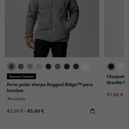
Chaqueta d
Nuevos Colores
Granite P
Forro polar sherpa Rugged Ridge™ para
hombre
Sale price:
Re
91,00 €
13
Reciclado
Minimum sale price:
Maximum price:
42,00 €
-
85,00 €