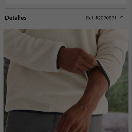
Detalles
Ref. #
2090891
Expan
or
collap
sectio