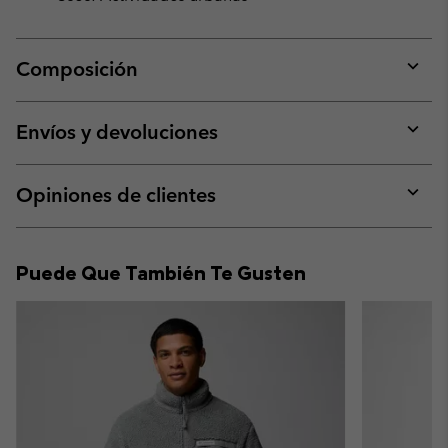
Composición
Expan
or
collap
Envíos y devoluciones
sectio
Expan
or
collap
Opiniones de clientes
sectio
Expan
or
collap
Puede Que También Te Gusten
sectio