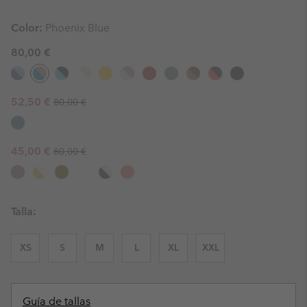
Color:
Phoenix Blue
80,00 €
Regular price:
Sale price:
52,50 €
80,00 €
Regular price:
Sale price:
45,00 €
80,00 €
Talla:
XS
S
M
L
XL
XXL
Guía de tallas