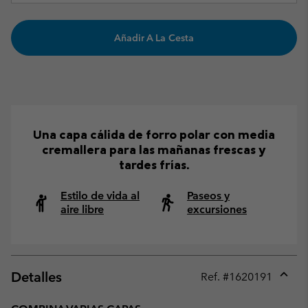
Añadir A La Cesta
Una capa cálida de forro polar con media
cremallera para las mañanas frescas y
tardes frías.
Estilo de vida al
Paseos y
aire libre
excursiones
Detalles
Ref. #
1620191
Expan
or