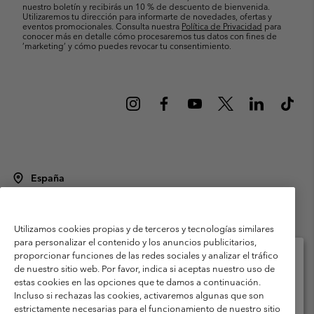
nuestro boletín y recibirás un 10 % de descuento de bienvenida.
Utilizaremos tu dirección para informarte de novedades, ofertas y
eventos promocionales. Consulta nuestra
Política de Privacidad
para
conocer más en detalle cómo procesaremos tus datos con fines de
’marketing’ y cómo puedes revocar tu consentimiento.
España
©
2026
Columbia Sportswear Spain S.L.U. Avenida del Doctor Arce, 14,
28002 Madrid, España. Todos los derechos reservados.
Utilizamos cookies propias y de terceros y tecnologías similares
Condiciones de uso
Terminos de Venta
Garantía
para personalizar el contenido y los anuncios publicitarios,
Política de Privacidad
proporcionar funciones de las redes sociales y analizar el tráfico
de nuestro sitio web. Por favor, indica si aceptas nuestro uso de
Términos y condiciones del programa de miembros
estas cookies en las opciones que te damos a continuación.
Selecciona tu país e idioma envío
Incluso si rechazas las cookies, activaremos algunas que son
Términos De Uso Del Contenido Generado Por Los Usuarios
Compras en línea disponibles
estrictamente necesarias para el funcionamiento de nuestro sitio