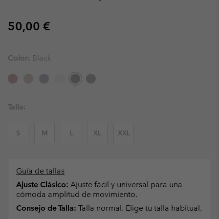
Regular price:
50,00 €
Color:
Black
Talla:
S
M
L
XL
XXL
Guía de tallas
Ajuste Clásico:
Ajuste fácil y universal para una
cómoda amplitud de movimiento.
Consejo de Talla:
Talla normal. Elige tu talla habitual.