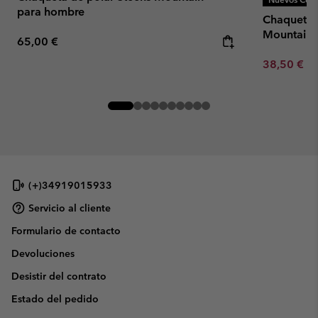
para hombre
Chaqueta d
Mountain™
Regular price:
65,00 €
Minimum sa
38,50 €
-
(+)34919015933
Servicio al cliente
Formulario de contacto
Devoluciones
Desistir del contrato
Estado del pedido