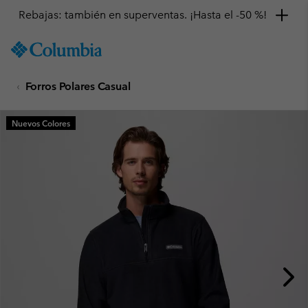
Rebajas: también en superventas. ¡Hasta el -50 %!
SKIP
Columbia
TO
Sportswear
CONTENT
Forros Polares Casual
SKIP
TO
MAIN
Nuevos Colores
NAV
SKIP
TO
SEARCH