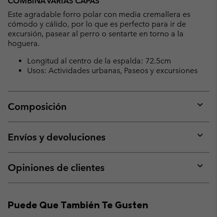
COMBINA VARIAS CAPAS
collap
Este agradable forro polar con media cremallera es
sectio
cómodo y cálido, por lo que es perfecto para ir de
excursión, pasear al perro o sentarte en torno a la
hoguera.
Longitud al centro de la espalda: 72.5cm
Usos: Actividades urbanas, Paseos y excursiones
Composición
Expan
or
collap
Envíos y devoluciones
sectio
Expan
or
collap
Opiniones de clientes
sectio
Expan
or
collap
Puede Que También Te Gusten
sectio