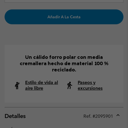
Añadir A La Cesta
Un cálido forro polar con media
cremallera hecho de material 100 %
reciclado.
Estilo de vida al
Paseos y
aire libre
excursiones
Detalles
Ref. #
2095901
Expan
or