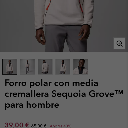
Forro polar con media
cremallera Sequoia Grove™
para hombre
Sale price:
Regular price:
39,00 €
65,00 €
Ahorra 40%