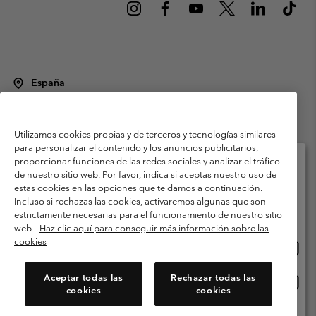
España
©
2026
Columbia Sportswear Spain S.L.U. Avenida del Doctor Arce, 14,
28002 Madrid, España. Todos los derechos reservados.
Utilizamos cookies propias y de terceros y tecnologías similares
Condiciones de uso
Terminos de Venta
Garantía
para personalizar el contenido y los anuncios publicitarios,
Política de Privacidad
proporcionar funciones de las redes sociales y analizar el tráfico
de nuestro sitio web. Por favor, indica si aceptas nuestro uso de
Términos y condiciones del programa de miembros
estas cookies en las opciones que te damos a continuación.
Selecciona tu país e idioma envío
Incluso si rechazas las cookies, activaremos algunas que son
Términos De Uso Del Contenido Generado Por Los Usuarios
Compras en línea disponibles
estrictamente necesarias para el funcionamiento de nuestro sitio
Impressum
Cookies
Public CBCR
web.
Haz clic aquí para conseguir más información sobre las
cookies
Comp
United States
en
Servicio al cliente: Lu. - Vi. de 9:00 a 13:00 y de 14:00 a 18:00
(+)34919015933
línea
Aceptar todas las
Rechazar todas las
Comp
España
dispon
cookies
cookies
en
línea