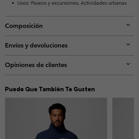
Usos: Paseos y excursiones, Actividades urbanas
Composición
Expan
or
collap
Envíos y devoluciones
sectio
Expan
or
collap
Opiniones de clientes
sectio
Expan
or
collap
Puede Que También Te Gusten
sectio