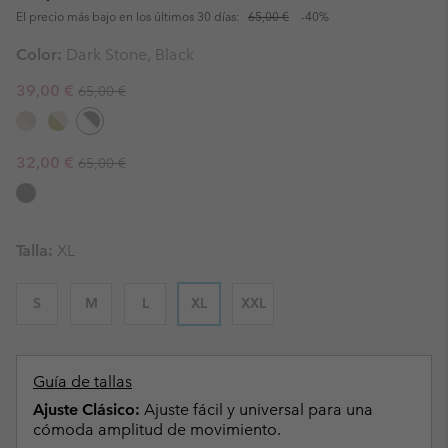
El precio más bajo en los últimos 30 días:
65,00 €
-40%
Color:
Dark Stone, Black
Regular price:
Sale price:
39,00 €
65,00 €
Regular price:
Sale price:
32,00 €
65,00 €
Talla:
XL
S
M
L
XL
XXL
Guía de tallas
Ajuste Clásico:
Ajuste fácil y universal para una
cómoda amplitud de movimiento.