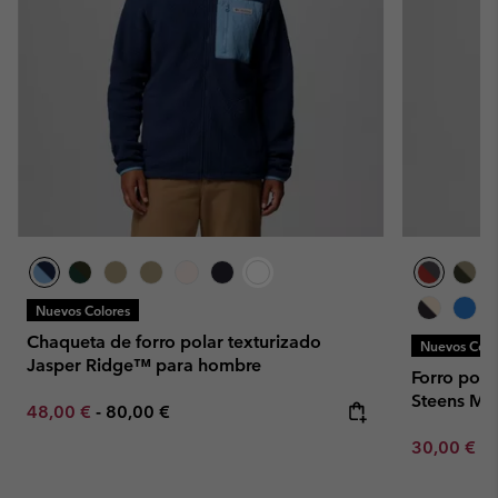
Nuevos Colores
Chaqueta de forro polar texturizado
Nuevos Colo
Jasper Ridge™ para hombre
Forro pola
Steens Mo
Minimum sale price:
Maximum price:
48,00 €
-
80,00 €
Minimum sa
30,00 €
-