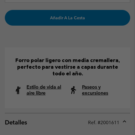
Añadir A La Cesta
Forro polar ligero con media cremallera,
perfecto para vestirse a capas durante
todo el año.
Estilo de vida al
Paseos y
aire libre
excursiones
Detalles
Ref. #
2001611
Expan
or