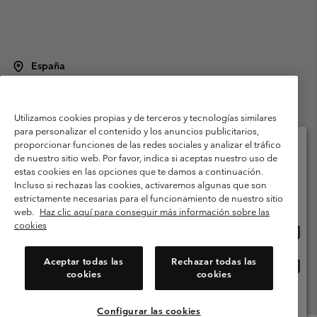
España
©
2026
Columbia Sportswear Spain S.L.U. Avenida del Doctor Arce, 14,
28002 Madrid, España. Todos los derechos reservados.
Utilizamos cookies propias y de terceros y tecnologías similares
Condiciones de uso
Terminos de Venta
Garantía
para personalizar el contenido y los anuncios publicitarios,
Política de Privacidad
proporcionar funciones de las redes sociales y analizar el tráfico
de nuestro sitio web. Por favor, indica si aceptas nuestro uso de
Términos y condiciones del programa de miembros
estas cookies en las opciones que te damos a continuación.
Selecciona tu país e idioma envío
Incluso si rechazas las cookies, activaremos algunas que son
Términos De Uso Del Contenido Generado Por Los Usuarios
Compras en línea disponibles
estrictamente necesarias para el funcionamiento de nuestro sitio
Impressum
Cookies
Public CBCR
web.
Haz clic aquí para conseguir más información sobre las
cookies
Comp
United States
en
Servicio al cliente: Lu. - Vi. de 9:00 a 13:00 y de 14:00 a 18:00
(+)34919015933
línea
Aceptar todas las
Rechazar todas las
Comp
España
dispon
cookies
cookies
en
línea
Ver Todos Los Países
dispon
Configurar las cookies