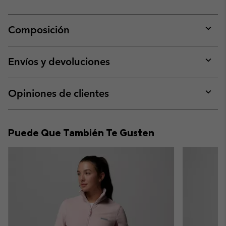
Composición
Expan
or
collap
Envíos y devoluciones
sectio
Expan
or
collap
Opiniones de clientes
sectio
Expan
or
collap
Puede Que También Te Gusten
sectio