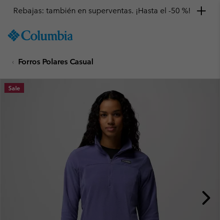
Rebajas: también en superventas. ¡Hasta el -50 %!
SKIP
Columbia
TO
Sportswear
CONTENT
Forros Polares Casual
SKIP
TO
MAIN
Sale
NAV
SKIP
TO
SEARCH