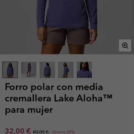
Forro polar con media
cremallera Lake Aloha™
para mujer
Sale price:
Regular price:
32,00 €
40,00 €
Ahorra 20%