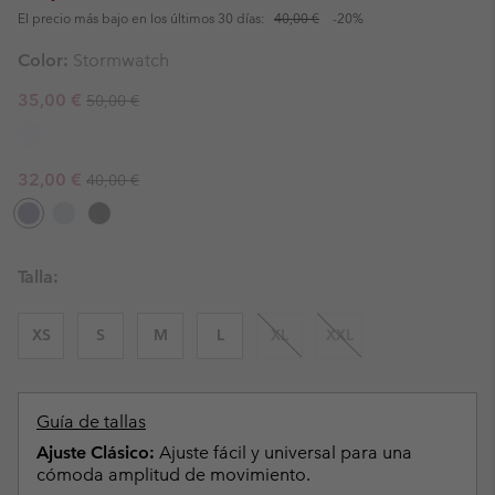
El precio más bajo en los últimos 30 días:
40,00 €
-20%
Color:
Stormwatch
Regular price:
Sale price:
35,00 €
50,00 €
Regular price:
Sale price:
32,00 €
40,00 €
Talla:
XS
S
M
L
XL
XXL
Guía de tallas
Ajuste Clásico:
Ajuste fácil y universal para una
cómoda amplitud de movimiento.