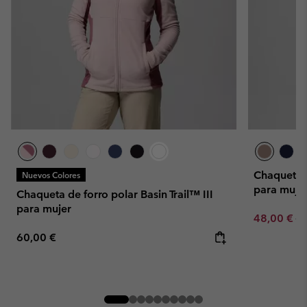
Chaqueta d
Nuevos Colores
para muje
Chaqueta de forro polar Basin Trail™ III
para mujer
Sale price:
Re
48,00 €
60
Regular price:
60,00 €