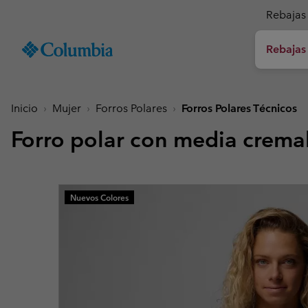
Rebajas 
SKIP
Columbia
TO
Rebajas
Sportswear
CONTENT
Hombre
Rebajas de verano
Rebajas de verano
Rebajas de verano
Novedades
Descubre Todo
Chaquetas & cha
Chaquetas & cha
Niño (4-18 años)
Hombre
Accesorios
Mujer
SKIP
TO
Inicio
Mujer
Forros Polares
Forros Polares Técnicos
Chaquetas senderis
Chaquetas senderis
Chaquetas & Chalec
Calzado Senderismo
Gorras & Sombreros
MAIN
Nueva colección
Nueva colección
Nueva colección
Top Ventas
NAV
Forro polar con media cremal
Chaquetas Impermea
Chaquetas Impermea
Forros Polares & Sud
Sandalias & Calzado
Gorros & Cuellos
SKIP
Top Ventas
Top Ventas
Top Ventas
Colecciones
Cortavientos
Cortavientos
Camisas
Calzado impermeabl
Guantes de Invierno 
TO
Chaquetas Softshell
Chaquetas Softshell
Prendas de abajo
Calzado Casual
Calcetines
Tellurix™
SEARCH
Colecciones
Colecciones
Mickey’s Outdoor Club
Actividades
Buscador de productos
Nuevos Colores
Chaquetas 3 en 1
Chaquetas 3 en 1
Pantalones Cortos
Calzado Trail-Runnin
Konos™
Guía de artículos
Senderismo
Senderismo Titanium
Senderismo Titanium
impermeables
Aventuras urbanas
Chaquetas Acolchad
Chaquetas Acolchad
Accesorios
Botas
Omni-MAX™
Imprescindibles de agosto
Novedades
Guía para abrigarse a capas
Aventuras de verano
Mickey’s Outdoor Club
Mickey's Outdoor Club
Plumíferos
Plumíferos
Modelos superventas para las
Nuestros artículos más
Guía de senderismo
Carreras de montaña
Peakfreak™
últimas aventuras del verano
nuevos, listos para toda
impermeable
Pesca
Icons
Icons
Chalecos
Chalecos
y mucho más.
la temporada.
Chaquetas
Deportes invernales
Buscador de calzado
Heritage
Heritage
Abrigos y Parkas
Abrigos y Parkas
Outdry Extreme
Outdry Extreme
Chaquetas De Esquí
Chaquetas De Esquí