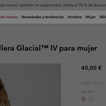
de verano: también en superventas. ¡Hasta el 50 % de descue
 de verano
Novedades y tendencias
Hombre
Mujer
Niñ
lecos
lecos
Camisetas, Camisas y
Camisetas y Camisas
Niña (4-18 años)
Mujer
Equipamiento
Niños
Calzado
Calzado
Calzado
Niños
Ver por a
Polos
mo
mo
os
Camisetas
Chaquetas & Chalecos
Calzado Senderismo
Mochilas
Zapatillas T
Zapatos Se
Calzado Jóv
Calzado Jóv
🥾 Senderi
Camisetas
lera Glacial™ IV para mujer
bles
bles
aderas
 de verano
Camisas
Forros Polares & Sudaderas
Sandalias & Calzado de Verano
Bolsas de deporte, Riñoneras y
Sandalias 
Sandalias 
Calzado Niñ
Calzado Niñ
🏙 Adventu
Bandoleras
Camisas
e
& de Esquí
Camiseta de tirantes
Camisas
Calzado impermeable
Calzado im
Calzado im
Calzado Niñ
Calzado Niñ
☀ Activida
Botellas
Polos
Sudaderas
Prendas de abajo
Calzado Casual
Calzado Ca
Calzado Ca
Calzado Niñ
Calzado Niñ
⛷ Deportes 
Guías y Comunidad
Technología
S
Bastones de senderismo
Regular p
40,00 €
Sudaderas
Nuevo
g
Pantalones Cortos
Calzado Trail-Running
Calzado Tra
Calzado Tra
de Senderismo
Reflectante
N
Prendas de abajo
Artículos
Todo el c
Centro de Senderismo
R
Aislamiento
as &
as &
Accesorios
Botas
Botas
Botas
Prendas de abajo
Lo último de Titanium
Salva las distancias
Impermeable
Pantalones Senderismo
Artículos de alto rendimiento
Nuevos artículos de carrera
R
Color:
Black
Protección contra el sol
para aventuras de
de montaña, para llegar
e
Pantalones Senderismo
Bebés & Niños (0-4 años)
Accesori
Accesori
Pantalones Cortos Senderismo
Refrigeración
gran intensidad.
más lejos.
40,00 €
Pantalones Cortos Senderismo
Amortiguación
Pantalones Convertibles
Monos
Gorras & S
Gorras & S
Tracción
Pantalones Convertibles
Pantalones Impermeables
Chaquetas
Gorros & Cu
Gorros & Cu