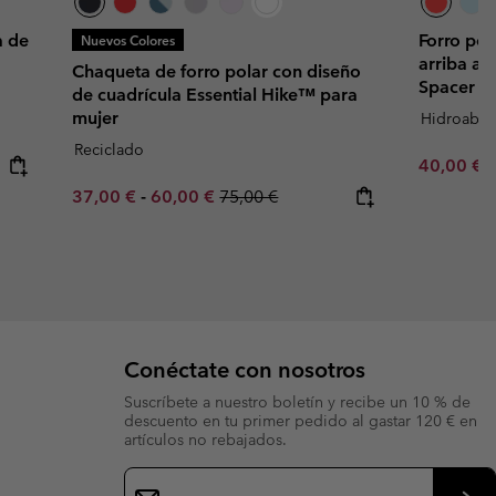
a de
Forro pol
Nuevos Colores
arriba ab
Chaqueta de forro polar con diseño
Spacer p
de cuadrícula Essential Hike™ para
mujer
Hidroabso
Reciclado
Sale price
R
40,00 €
8
Minimum sale price:
Maximum sale price:
Regular price:
37,00 €
-
60,00 €
75,00 €
Conéctate con nosotros
Suscríbete a nuestro boletín y recibe un 10 % de
descuento en tu primer pedido al gastar 120 € en
artículos no rebajados.
Suscripción