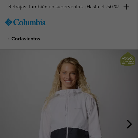
Rebajas: también en superventas. ¡Hasta el -50 %!
SKIP
Columbia
TO
Sportswear
CONTENT
Cortavientos
SKIP
TO
MAIN
NAV
SKIP
TO
SEARCH