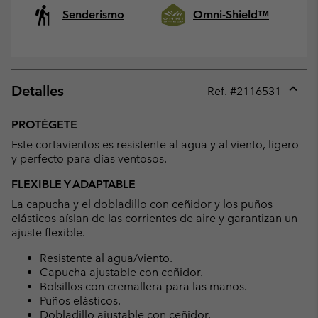
Senderismo
Omni-Shield™
Detalles
Ref. #
2116531
Expan
or
PROTÉGETE
collap
Este cortavientos es resistente al agua y al viento, ligero
sectio
y perfecto para días ventosos.
FLEXIBLE Y ADAPTABLE
La capucha y el dobladillo con ceñidor y los puños
elásticos aíslan de las corrientes de aire y garantizan un
ajuste flexible.
Resistente al agua/viento.
Capucha ajustable con ceñidor.
Bolsillos con cremallera para las manos.
Puños elásticos.
Dobladillo ajustable con ceñidor.