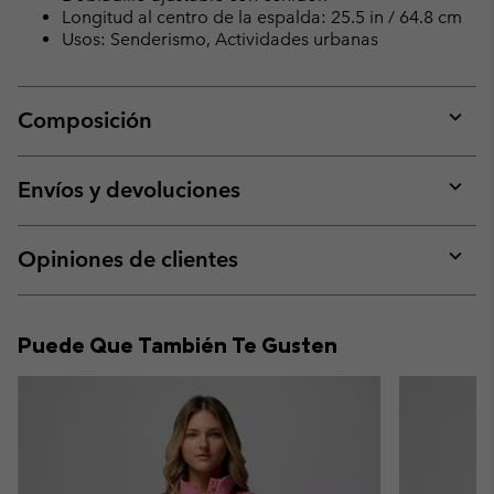
Longitud al centro de la espalda: 25.5 in / 64.8 cm
Usos: Senderismo, Actividades urbanas
Composición
Expan
or
collap
Envíos y devoluciones
sectio
Expan
or
collap
Opiniones de clientes
sectio
Expan
or
collap
Puede Que También Te Gusten
sectio