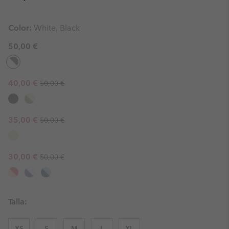
Color:
White, Black
50,00 €
Regular price:
Sale price:
40,00 €
50,00 €
Regular price:
Sale price:
35,00 €
50,00 €
Regular price:
Sale price:
30,00 €
50,00 €
Talla:
XS
S
M
L
XL