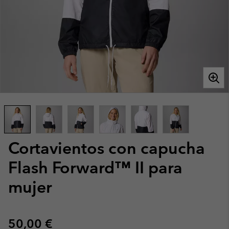
Cortavientos con capucha
Flash Forward™ II para
mujer
Regular price:
50,00 €