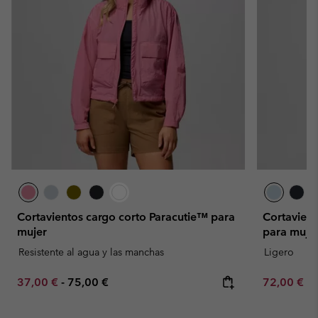
Cortavientos cargo corto Paracutie™ para
Cortavien
mujer
para muje
Resistente al agua y las manchas
Ligero
Minimum sale price:
Maximum price:
Minimum sa
37,00 €
-
75,00 €
72,00 €
-