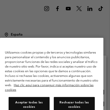
España
©
2026
Columbia Sportswear Spain S.L.U. Avenida del Doctor Arce, 14,
28002 Madrid, España. Todos los derechos reservados.
Utilizamos cookies propias y de terceros y tecnologías similares
Condiciones de uso
Terminos de Venta
Garantía
para personalizar el contenido y los anuncios publicitarios,
Política de Privacidad
proporcionar funciones de las redes sociales y analizar el tráfico
de nuestro sitio web. Por favor, indica si aceptas nuestro uso de
Términos y condiciones del programa de miembros
estas cookies en las opciones que te damos a continuación.
Selecciona tu país e idioma envío
Incluso si rechazas las cookies, activaremos algunas que son
Términos De Uso Del Contenido Generado Por Los Usuarios
Compras en línea disponibles
estrictamente necesarias para el funcionamiento de nuestro sitio
Impressum
Cookies
Public CBCR
web.
Haz clic aquí para conseguir más información sobre las
cookies
Comp
United States
en
Servicio al cliente: Lu. - Vi. de 9:00 a 13:00 y de 14:00 a 18:00
(+)34919015933
línea
Aceptar todas las
Rechazar todas las
Comp
España
dispon
cookies
cookies
en