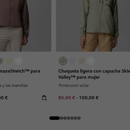
AmazeStretch™ para
Chaqueta ligera con capucha Ski
Valley™ para mujer
a y las manchas
Proteccion solar
rice:
mum price:
Minimum sale price:
Maximum price:
00 €
85,00 €
-
100,00 €