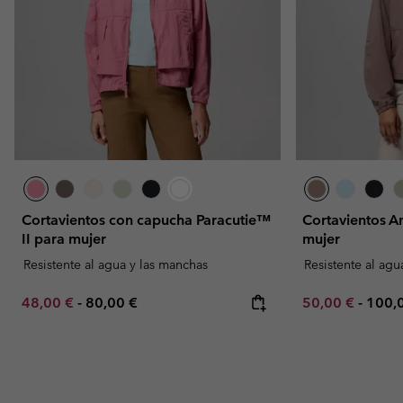
Cortavientos con capucha Paracutie™
Cortavientos 
II para mujer
mujer
Resistente al agua y las manchas
Resistente al agu
Minimum sale price:
Maximum price:
Minimum sale p
Maxi
48,00 €
-
80,00 €
50,00 €
-
100,