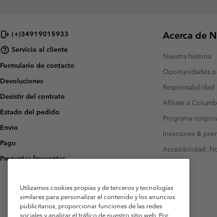
Acerca de N
(+)34919015933
Servicio al cliente
Nuestra historia
Formulario de contacto
Oportunidades pr
Devoluciones
Responsabilidad 
Desistir del contrato
Afíliate a Columb
Estado del pedido
Programa corpora
Envío
Inversores & pre
Pago
Accesibilidad: N
Preguntas frecuentes
Utilizamos cookies propias y de terceros y tecnologías
similares para personalizar el contenido y los anuncios
publicitarios, proporcionar funciones de las redes
sociales y analizar el tráfico de nuestro sitio web. Por