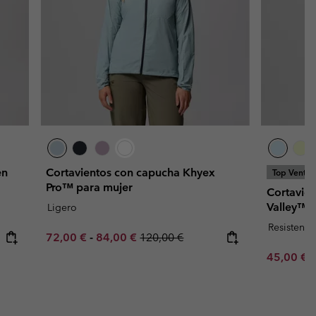
en
Cortavientos con capucha Khyex
Top Ventas
Pro™ para mujer
Cortavien
Valley™ 
Ligero
Resistente
Minimum sale price:
Maximum sale price:
Regular price:
72,00 €
-
84,00 €
120,00 €
Minimum s
45,00 €