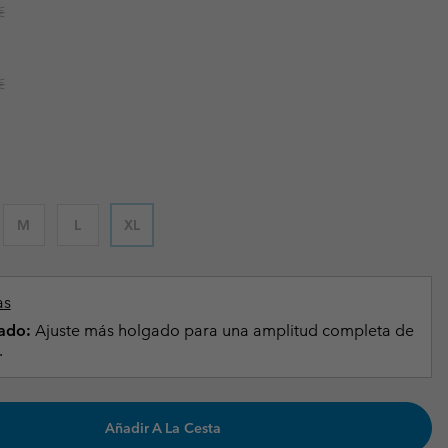
r price:
€
Invierno & de Esquí
Invierno & de Esquí
Guía De Artícolos Impermeables
Guía De Artícolos Impermeables
as grandes
 para mujer
r price:
€
s para hombre
M
L
XL
as
ado:
Ajuste más holgado para una amplitud completa de
.
Añadir A La Cesta