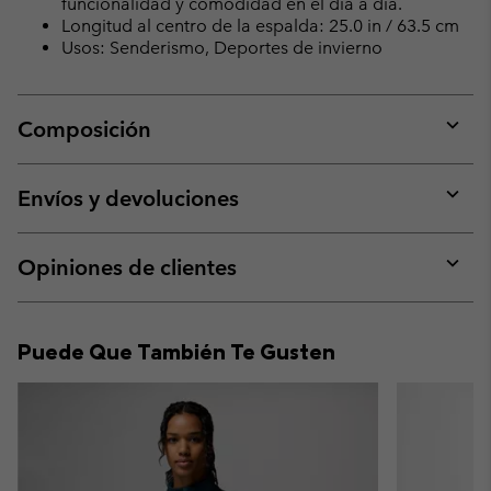
funcionalidad y comodidad en el día a día.
Longitud al centro de la espalda: 25.0 in / 63.5 cm
Usos: Senderismo, Deportes de invierno
Composición
Expan
or
collap
Envíos y devoluciones
sectio
Expan
or
collap
Opiniones de clientes
sectio
Expan
or
collap
Puede Que También Te Gusten
sectio