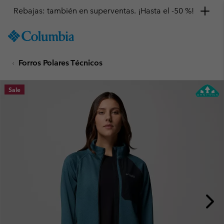
Rebajas: también en superventas. ¡Hasta el -50 %!
SKIP
Columbia
TO
Sportswear
CONTENT
Forros Polares Técnicos
SKIP
TO
MAIN
Sale
NAV
SKIP
TO
SEARCH