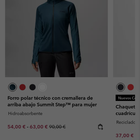
Forro polar técnico con cremallera de
Nuevos Colo
arriba abajo Summit Step™ para mujer
Chaqueta d
cuadrícula
Hidroabsorbente
Reciclado
Minimum sale price:
Maximum sale price:
Regular price:
54,00 €
-
63,00 €
90,00 €
Minimum sa
37,00 €
-