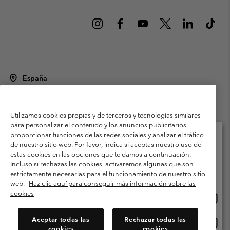
España
©
2026
Columbia Sportswear Spain S.L.U. Avenida del Doctor Arce, 14,
28002 Madrid, España. Todos los derechos reservados.
Utilizamos cookies propias y de terceros y tecnologías similares
Condiciones de uso
Terminos de Venta
Garantía
para personalizar el contenido y los anuncios publicitarios,
Política de Privacidad
proporcionar funciones de las redes sociales y analizar el tráfico
de nuestro sitio web. Por favor, indica si aceptas nuestro uso de
Términos y condiciones del programa de miembros
estas cookies en las opciones que te damos a continuación.
Selecciona tu país e idioma envío
Incluso si rechazas las cookies, activaremos algunas que son
Términos De Uso Del Contenido Generado Por Los Usuarios
Compras en línea disponibles
estrictamente necesarias para el funcionamiento de nuestro sitio
Impressum
Cookies
Public CBCR
web.
Haz clic aquí para conseguir más información sobre las
cookies
Comp
United States
en
Servicio al cliente: Lu. - Vi. de 9:00 a 13:00 y de 14:00 a 18:00
(+)34919015933
línea
Aceptar todas las
Rechazar todas las
Comp
España
dispon
cookies
cookies