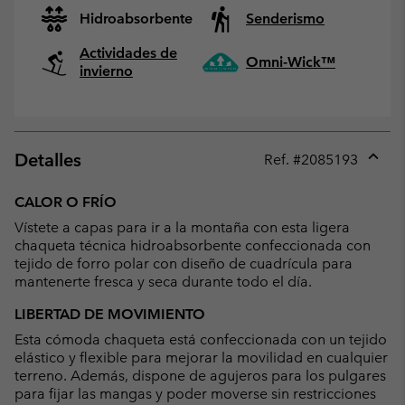
Hidroabsorbente
Senderismo
Actividades de
Omni-Wick™
invierno
Detalles
Ref. #
2085193
Expan
or
CALOR O FRÍO
collap
Vístete a capas para ir a la montaña con esta ligera
sectio
chaqueta técnica hidroabsorbente confeccionada con
tejido de forro polar con diseño de cuadrícula para
mantenerte fresca y seca durante todo el día.
LIBERTAD DE MOVIMIENTO
Esta cómoda chaqueta está confeccionada con un tejido
elástico y flexible para mejorar la movilidad en cualquier
terreno. Además, dispone de agujeros para los pulgares
para fijar las mangas y poder moverse sin restricciones