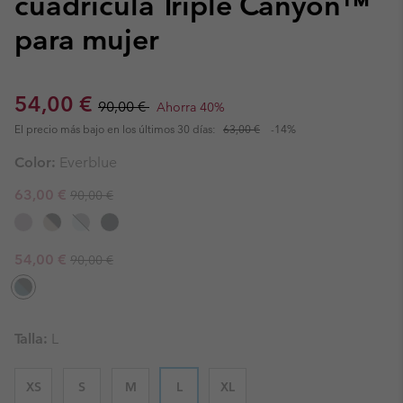
cuadrícula Triple Canyon™
para mujer
Sale price:
Regular price:
54,00 €
90,00 €
Ahorra 40%
El precio más bajo en los últimos 30 días:
63,00 €
-14%
Color:
Everblue
Regular price:
Sale price:
63,00 €
90,00 €
Regular price:
Sale price:
54,00 €
90,00 €
Talla:
L
XS
S
M
L
XL