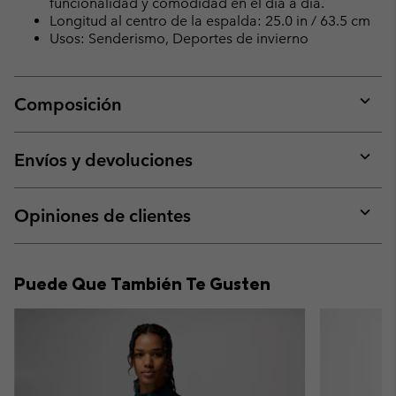
funcionalidad y comodidad en el día a día.
Longitud al centro de la espalda: 25.0 in / 63.5 cm
Usos: Senderismo, Deportes de invierno
Composición
Expan
or
collap
Envíos y devoluciones
sectio
Expan
or
collap
Opiniones de clientes
sectio
Expan
or
collap
Puede Que También Te Gusten
sectio