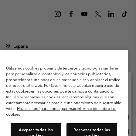
España
©
2026
Columbia Sportswear Spain S.L.U. Avenida del Doctor Arce, 14,
28002 Madrid, España. Todos los derechos reservados.
Utilizamos cookies propias y de terceros y tecnologías similares
Condiciones de uso
Terminos de Venta
Garantía
para personalizar el contenido y los anuncios publicitarios,
Política de Privacidad
proporcionar funciones de las redes sociales y analizar el tráfico
de nuestro sitio web. Por favor, indica si aceptas nuestro uso de
Términos y condiciones del programa de miembros
estas cookies en las opciones que te damos a continuación.
Selecciona tu país e idioma envío
Incluso si rechazas las cookies, activaremos algunas que son
Términos De Uso Del Contenido Generado Por Los Usuarios
Compras en línea disponibles
estrictamente necesarias para el funcionamiento de nuestro sitio
Impressum
Cookies
Public CBCR
web.
Haz clic aquí para conseguir más información sobre las
cookies
Comp
United States
en
Servicio al cliente: Lu. - Vi. de 9:00 a 13:00 y de 14:00 a 18:00
(+)34919015933
línea
Aceptar todas las
Rechazar todas las
Comp
España
dispon
cookies
cookies