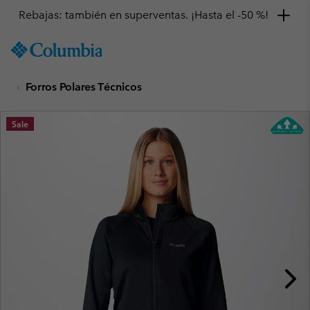
Rebajas: también en superventas. ¡Hasta el -50 %!
SKIP
Columbia
TO
Sportswear
CONTENT
Forros Polares Técnicos
SKIP
TO
MAIN
Sale
NAV
SKIP
TO
SEARCH