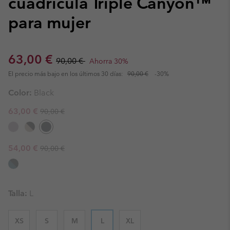
cuadrícula Triple Canyon™
para mujer
Sale price:
Regular price:
63,00 €
90,00 €
Ahorra 30%
El precio más bajo en los últimos 30 días:
90,00 €
-30%
Color:
Black
Regular price:
Sale price:
63,00 €
90,00 €
Regular price:
Sale price:
54,00 €
90,00 €
Talla:
L
XS
S
M
L
XL