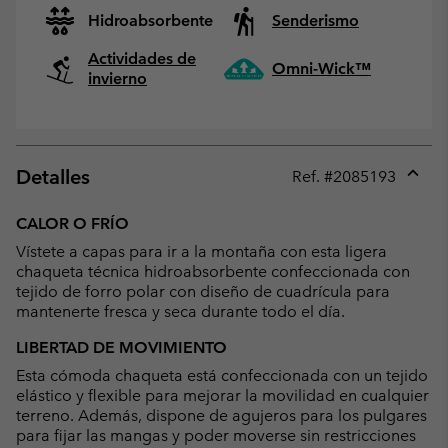
Hidroabsorbente
Senderismo
Actividades de
Omni-Wick™
invierno
Detalles
Ref. #
2085193
Expan
or
CALOR O FRÍO
collap
Vístete a capas para ir a la montaña con esta ligera
sectio
chaqueta técnica hidroabsorbente confeccionada con
tejido de forro polar con diseño de cuadrícula para
mantenerte fresca y seca durante todo el día.
LIBERTAD DE MOVIMIENTO
Esta cómoda chaqueta está confeccionada con un tejido
elástico y flexible para mejorar la movilidad en cualquier
terreno. Además, dispone de agujeros para los pulgares
para fijar las mangas y poder moverse sin restricciones