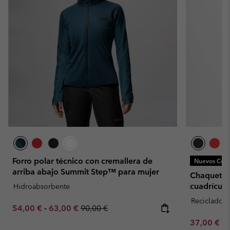
Forro polar técnico con cremallera de
Nuevos Colo
arriba abajo Summit Step™ para mujer
Chaqueta d
cuadrícula
Hidroabsorbente
Reciclado
Minimum sale price:
Maximum sale price:
Regular price:
54,00 €
-
63,00 €
90,00 €
Minimum sa
37,00 €
-