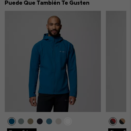
Puede Que También Te Gusten
sectio