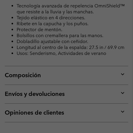
Tecnología avanzada de repelencia OmniShield™
que resiste a la lluvia y las manchas.
Tejido elástico en 4 direcciones.
Ribete en la capucha y los puños.
Protector de mentón.
Bolsillos con cremallera para las manos.
Dobladillo ajustable con ceñidor.
Longitud al centro de la espalda: 27.5 in / 69.9 cm
Usos: Senderismo, Actividades de verano
Composición
Expan
or
collap
Envíos y devoluciones
sectio
Expan
or
collap
Opiniones de clientes
sectio
Expan
or
collap