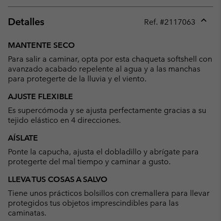
Detalles
Ref. #
2117063
Expan
or
MANTENTE SECO
collap
Para salir a caminar, opta por esta chaqueta softshell con
sectio
avanzado acabado repelente al agua y a las manchas
para protegerte de la lluvia y el viento.
AJUSTE FLEXIBLE
Es supercómoda y se ajusta perfectamente gracias a su
tejido elástico en 4 direcciones.
AÍSLATE
Ponte la capucha, ajusta el dobladillo y abrígate para
protegerte del mal tiempo y caminar a gusto.
LLEVA TUS COSAS A SALVO
Tiene unos prácticos bolsillos con cremallera para llevar
protegidos tus objetos imprescindibles para las
caminatas.