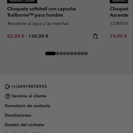
Nuevos Colores
Nuevos Colo
Chaqueta softshell con capucha
Chaqueta s
Trailborne™ para hombre
Ascender
Resistente al agua y las manchas
CORTAVIE
Minimum sale price:
Maximum price:
Minimum sa
65,00 €
-
130,00 €
70,00 €
-
(+)34919015933
Servicio al cliente
Formulario de contacto
Devoluciones
Desistir del contrato