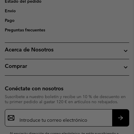
Estado del pedido
Envío
Pago
Preguntas frecuentes
Acerca de Nosotros
Comprar
Conéctate con nosotros
Suscríbete a nuestro boletín y recibe un 10 % de descuento en
tu primer pedido al gastar 120 € en artículos no rebajados.
Suscripción
de
correo
Suscri
electrónico
Al enviar tu dirección de correo electrónico, te estás suscribiendo a