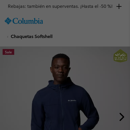
Rebajas: también en superventas. ¡Hasta el -50 %!
SKIP
Columbia
TO
Sportswear
CONTENT
Chaquetas Softshell
SKIP
TO
MAIN
Sale
NAV
SKIP
TO
SEARCH