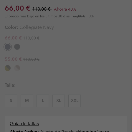
Sale price:
Regular price:
66,00 €
110,00 €
Ahorra 40%
El precio más bajo en los últimos 30 días:
66,00 €
0%
Color:
Collegiate Navy
Regular price:
Sale price:
66,00 €
110,00 €
Regular price:
Sale price:
55,00 €
110,00 €
Talla:
S
M
L
XL
XXL
Guía de tallas
Ajuste Activo:
Ajuste de "body-skimming" para